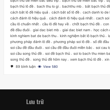
bạch thủ đề miền bắc siêu vip
bạch thủ đề miền bắc vip
b
,
,
bạch thủ lô đề
bach thu lo gi
bachthu mb
bắt bạch thủ đ
,
,
,
cách bắt lô đề hiệu quả
cách bắt số lô đề
cach danh lo de 
,
,
cách đánh lô hiệu quả
cách đánh lô hiệu quả nhất
cach soi
,
,
cầu lô chuẩn nhất
cầu lô đề hay về
chốt bạch thủ đề
con
,
,
,
đề đầu đuôi
giai dac biet mb
giai dac biet nam
học cách 
,
,
,
kinh nghiem bat de bach thu
kinh nghiệm bắt lô bạch thủ
l
,
,
phương pháp đánh lô đề
phương pháp soi lô đề
số đề đầu
,
,
soi cầu đề đầu đuôi
soi cầu đề đầu đuôi miền bắc
soi cau 
,
,
soi cầu song thủ đề
soi đề bạch thủ
soi lo bach thu mien b
,
,
song thủ đề
song thủ đề hôm nay
xem bạch thủ lô đề
xin
,
,
,
ở
89 bình luận
View 580
soi
cầu
song
thủ
đề
mb
cao
cấp
Lưu trữ