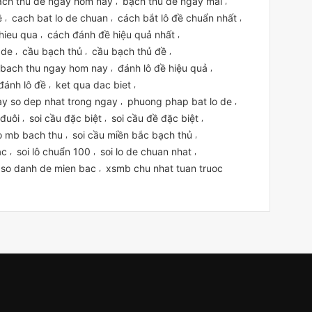
ạch thủ đề ngày hôm nay
bạch thủ đề ngày mai
,
,
ề
cach bat lo de chuan
cách bắt lô đề chuẩn nhất
,
,
,
hieu qua
cách đánh đề hiệu quả nhất
,
,
 de
cầu bạch thủ
cầu bạch thủ đề
,
,
,
 bach thu ngay hom nay
đánh lô đề hiệu quả
,
,
đánh lô đề
ket qua dac biet
,
,
ay so dep nhat trong ngay
phuong phap bat lo de
,
,
 đuôi
soi cầu đặc biệt
soi cầu đề đặc biệt
,
,
,
lo mb bach thu
soi cầu miền bắc bạch thủ
,
,
ac
soi lô chuẩn 100
soi lo de chuan nhat
,
,
,
 so danh de mien bac
xsmb chu nhat tuan truoc
,