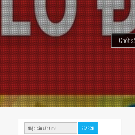
Chốt s
SEARCH