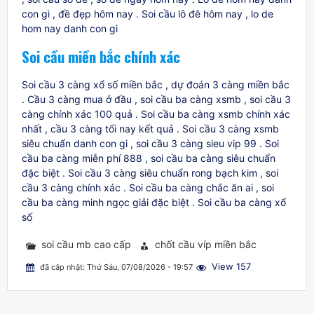
con gì , đề đẹp hôm nay . Soi cầu lô đê hôm nay , lo de
hom nay danh con gi
Soi cầu miền bắc chính xác
Soi cầu 3 càng xổ số miền bắc , dự đoán 3 càng miền bắc
. Cầu 3 càng mua ở đầu , soi cầu ba càng xsmb , soi cầu 3
càng chính xác 100 quả . Soi cầu ba càng xsmb chính xác
nhất , cầu 3 càng tối nay kết quả . Soi cầu 3 càng xsmb
siêu chuẩn danh con gi , soi cầu 3 càng sieu vip 99 . Soi
cầu ba càng miễn phí 888 , soi cầu ba càng siêu chuẩn
đặc biệt . Soi cầu 3 càng siêu chuẩn rong bạch kim , soi
cầu 3 càng chính xác . Soi cầu ba càng chắc ăn ai , soi
cầu ba càng minh ngọc giải đặc biệt . Soi cầu ba càng xổ
số
soi cầu mb cao cấp
chốt cầu víp miền bắc
View 157
đã câp nhật:
Thứ Sáu, 07/08/2026 - 19:57