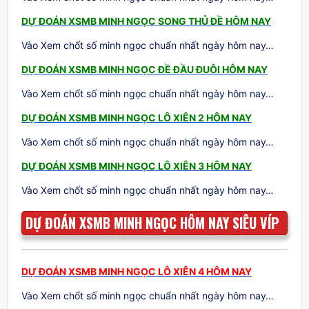
DỰ ĐOÁN XSMB MINH NGỌC SONG THỦ ĐỀ HÔM NAY
Vào Xem chốt số minh ngọc chuẩn nhất ngày hôm nay…
DỰ ĐOÁN XSMB MINH NGỌC ĐỀ ĐẦU ĐUÔI HÔM NAY
Vào Xem chốt số minh ngọc chuẩn nhất ngày hôm nay…
DỰ ĐOÁN XSMB MINH NGỌC LÔ XIÊN 2 HÔM NAY
Vào Xem chốt số minh ngọc chuẩn nhất ngày hôm nay…
DỰ ĐOÁN XSMB MINH NGỌC LÔ XIÊN 3 HÔM NAY
Vào Xem chốt số minh ngọc chuẩn nhất ngày hôm nay…
DỰ ĐOÁN XSMB MINH NGỌC HÔM NAY SIÊU VÍP
DỰ ĐOÁN XSMB MINH NGỌC LÔ XIÊN 4 HÔM NAY
Vào Xem chốt số minh ngọc chuẩn nhất ngày hôm nay…