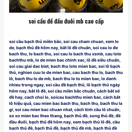
soi cầu đề đầu đuôi mb cao cấp
soi cầu bạch thủ miền bắc, soi cau cham chuan, xem lo
de, bạch thủ đề hôm nay, bắt lô đề chuẩn, soi cau lo đe
bach thu, lo bach thu, soi cau lo bach thu xsmb, cau loto
bachthu mb, lo de mien bac chinh xac, lô đề siêu chuẩn,
soi cau giai dac biet, bach thu loto mien bac, soi lô bạch
thủ, nghien cuu lo de mien bac, cau bach thu lo, bach thu
lô, bach thu lo de mb, bach thu lo to mien bac, lo danh
nhieu trong ngay, soi cầu đề bạch thủ, lô bạch thủ ngày
hôm nay, bắt lô đề, soi cầu miền bắc chuẩn, cách bắt số
đề hay, cach choi lo, soicau bachthu mien bac, cách bắt
lô hiệu quả, cau mien bac bach thu, bach thu, bach thu la
gi, soi cau mien bac chuan nhat, cách tính cầu lô chuẩn,
so xo mien bac theo thang, bạch thủ đề, song thủ đề, đề
đầu đuôi, bạch thủ đề hôm nay, xem bạch thủ lô đề, cầu
bạch thủ đề, bạch thủ đề, bạch thủ đề mb, bạch thủ đề