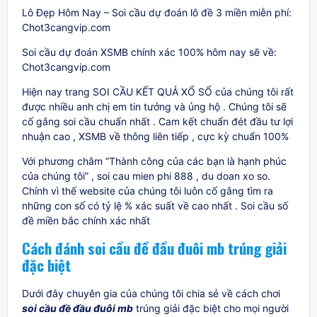
Lô Đẹp Hôm Nay – Soi cầu dự đoán lô đề 3 miền miễn phí:
Chot3cangvip.com
Soi cầu dự đoán XSMB chính xác 100% hôm nay sẽ về:
Chot3cangvip.com
Hiện nay trang SOI CẦU KẾT QUẢ XỔ SỐ của chúng tôi rất
được nhiều anh chị em tin tưởng và ủng hộ . Chúng tôi sẽ
cố gắng soi cầu chuẩn nhất . Cam kết chuẩn đét đầu tư lợi
nhuận cao , XSMB về thông liên tiếp , cực kỳ chuẩn 100%
Với phương châm ”Thành công của các bạn là hạnh phúc
của chúng tôi” , soi cau mien phi 888 , du doan xo so.
Chính vì thế
website của chúng tôi luôn cố gắng tìm ra
những con số có tỷ lệ % xác suất về cao nhất . Soi cầu số
đề miền bắc chính xác nhất
Cách đánh soi cầu đề đầu đuôi mb trúng giải
đặc biệt
Dưới đây chuyên gia của chúng tôi chia sẻ về cách chơi
soi cầu đề đầu đuôi mb
trúng giải đặc biệt cho mọi người