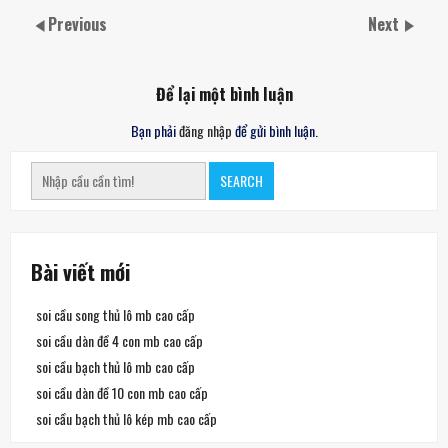
Previous
Next
Để lại một bình luận
Bạn phải
đăng nhập
để gửi bình luận.
SEARCH
Bài viết mới
soi cầu song thủ lô mb cao cấp
soi cầu dàn đề 4 con mb cao cấp
soi cầu bạch thủ lô mb cao cấp
soi cầu dàn đề 10 con mb cao cấp
soi cầu bạch thủ lô kép mb cao cấp