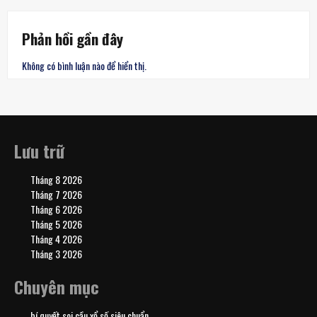
Phản hồi gần đây
Không có bình luận nào để hiển thị.
Lưu trữ
Tháng 8 2026
Tháng 7 2026
Tháng 6 2026
Tháng 5 2026
Tháng 4 2026
Tháng 3 2026
Chuyên mục
bí quyết soi cầu xổ số siêu chuẩn