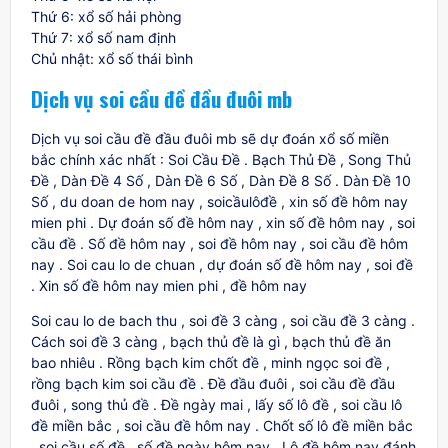
Thứ 6: xổ số hải phòng
Thứ 7: xổ số nam định
Chủ nhật: xổ số thái bình
Dịch vụ soi cầu đề đầu đuôi mb
Dịch vụ soi cầu đề đầu đuôi mb sẽ dự đoán xổ số miền
bắc chính xác nhất : Soi Cầu Đề . Bạch Thủ Đề , Song Thủ
Đề , Dàn Đề 4 Số , Dàn Đề 6 Số , Dàn Đề 8 Số . Dàn Đề 10
Số , du doan de hom nay , soicầulôđề , xin số đề hôm nay
mien phi . Dự đoán số đề hôm nay , xin số đề hôm nay , soi
cầu đề . Số đề hôm nay , soi đề hôm nay , soi cầu đề hôm
nay . Soi cau lo de chuan , dự đoán số đề hôm nay , soi đề
. Xin số đề hôm nay mien phi , đề hôm nay
Soi cau lo de bach thu , soi đề 3 càng , soi cầu đề 3 càng .
Cách soi đề 3 càng , bạch thủ đề là gì , bạch thủ đề ăn
bao nhiêu . Rồng bạch kim chốt đề , minh ngọc soi đề ,
rồng bạch kim soi cầu đề . Đề đầu đuôi , soi cầu đề đầu
đuôi , song thủ đề . Đề ngày mai , lấy số lô đề , soi cầu lô
đề miền bắc , soi cầu đề hôm nay . Chốt số lô đề miền bắc
, soi cầu số đề , số đề ngày hôm nay . Lô đề hôm nay đánh