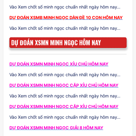
Vào Xem chốt số minh ngọc chuẩn nhất ngày hôm nay…
DỰ ĐOÁN XSMB MINH NGỌC DÀN ĐỀ 10 CON HÔM NAY
Vào Xem chốt số minh ngọc chuẩn nhất ngày hôm nay…
DỰ ĐOÁN XSMN MINH NGỌC HÔM NAY
DỰ ĐOÁN XSMN MINH NGỌC XỈU CHỦ HÔM NAY
Vào Xem chốt số minh ngọc chuẩn nhất ngày hôm nay…
DỰ ĐOÁN XSMN MINH NGỌC CẶP XỈU CHỦ HÔM NAY
Vào Xem chốt số minh ngọc chuẩn nhất ngày hôm nay…
DỰ ĐOÁN XSMN MINH NGỌC CẶP XỈU CHỦ HÔM NAY
Vào Xem chốt số minh ngọc chuẩn nhất ngày hôm nay…
DỰ ĐOÁN XSMN MINH NGỌC GIẢI 8 HÔM NAY