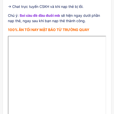
→ Chat trực tuyến CSKH và khi nạp thẻ bị lỗi.
Chú ý:
Soi cầu đề đầu đuôi mb
sẽ hiện ngay dưới phần
nạp thẻ, ngay sau khi bạn nạp thẻ thành công.
100% ĂN TỐI NAY MẬT BÁO TỪ TRƯỜNG QUAY