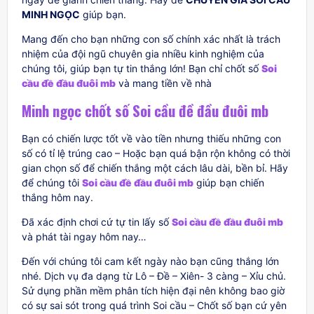
MINH NGỌC
giúp bạn.
Mang đến cho bạn những con số chính xác nhất là trách
nhiệm của đội ngũ chuyên gia nhiều kinh nghiệm của
chúng tôi, giúp bạn tự tin thắng lớn! Bạn chỉ chốt số
Soi
cầu đề đầu đuôi mb
và mang tiền về nhà
Minh ngọc chốt số
Soi cầu đề đầu đuôi mb
Bạn có chiến lược tốt về vào tiền nhưng thiếu những con
số có tỉ lệ trúng cao – Hoặc bạn quá bận rộn không có thời
gian chọn số để chiến thắng một cách lâu dài, bền bỉ. Hãy
để chúng tôi
Soi cầu đề đầu đuôi mb
giúp bạn chiến
thắng hôm nay.
Đã xác định chơi cứ tự tin lấy số
Soi cầu đề đầu đuôi mb
và phát tài ngay hôm nay…
Đến với chúng tôi cam kết ngày nào bạn cũng thắng lớn
nhé. Dịch vụ đa dạng từ Lô – Đề – Xiên- 3 càng – Xỉu chủ.
Sử dụng phần mềm phân tích hiện đại nên không bao giờ
có sự sai sót trong quá trình Soi cầu – Chốt số bạn cứ yên