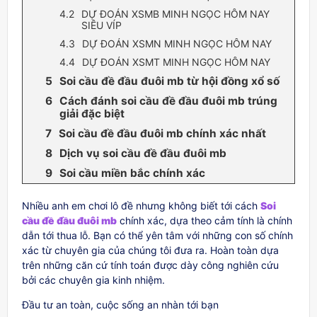
DỰ ĐOÁN XSMB MINH NGỌC HÔM NAY
SIÊU VÍP
DỰ ĐOÁN XSMN MINH NGỌC HÔM NAY
DỰ ĐOÁN XSMT MINH NGỌC HÔM NAY
Soi cầu đề đầu đuôi mb từ hội đồng xổ số
Cách đánh soi cầu đề đầu đuôi mb trúng
giải đặc biệt
Soi cầu đề đầu đuôi mb chính xác nhất
Dịch vụ soi cầu đề đầu đuôi mb
Soi cầu miền bắc chính xác
Nhiều anh em chơi lô đề nhưng không biết tới cách
Soi
cầu đề đầu đuôi mb
chính xác, dựa theo cảm tính là chính
dẫn tới thua lỗ. Bạn có thể yên tâm với những con số chính
xác từ chuyên gia của chúng tôi đưa ra. Hoàn toàn dựa
trên những căn cứ tính toán được dày công nghiên cứu
bởi các chuyên gia kinh nhiệm.
Đầu tư an toàn, cuộc sống an nhàn tới bạn