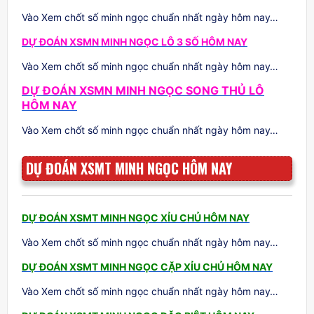
Vào Xem chốt số minh ngọc chuẩn nhất ngày hôm nay…
DỰ ĐOÁN XSMN MINH NGỌC LÔ 3 SỐ HÔM NAY
Vào Xem chốt số minh ngọc chuẩn nhất ngày hôm nay…
DỰ ĐOÁN XSMN MINH NGỌC SONG THỦ LÔ
HÔM NAY
Vào Xem chốt số minh ngọc chuẩn nhất ngày hôm nay…
DỰ ĐOÁN XSMT MINH NGỌC HÔM NAY
DỰ ĐOÁN XSMT MINH NGỌC XỈU CHỦ HÔM NAY
Vào Xem chốt số minh ngọc chuẩn nhất ngày hôm nay…
DỰ ĐOÁN XSMT MINH NGỌC CẶP XỈU CHỦ HÔM NAY
Vào Xem chốt số minh ngọc chuẩn nhất ngày hôm nay…