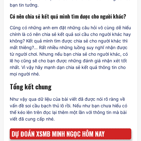
bạn tin tưởng.
Có nên chia sẻ kết quả mình tìm được cho người khác?
Cũng có những anh em đặt những câu hỏi vô cùng dễ hiểu
chính là có nên chia sẻ kết quả soi cầu cho người khác hay
không? Kết quả mình tìm được chia sẻ cho người khác thì
mất thiêng?… Rất nhiều những luồng suy nghĩ nhận được
từ người chơi. Nhưng nếu bạn chia sẻ cho người khác, có
lẽ họ cũng sẽ cho bạn được những đánh giá nhận xét tốt
nhất. Vì vậy hãy mạnh dạn chia sẻ kết quả thông tin cho
mọi người nhé.
Tổng kết chung
Như vậy qua dữ liệu của bài viết đã được nói rõ ràng về
vấn đề soi cầu bạch thủ lô rồi. Nếu như bạn chưa hiểu có
thể kéo lên trên đọc lại thêm một lần với thông tin mà bài
viết đã cung cấp nhé.
DỰ ĐOÁN XSMB MINH NGỌC HÔM NAY