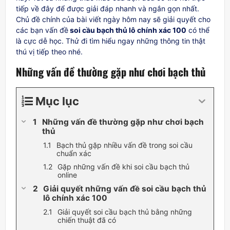
tiếp về đây để được giải đáp nhanh và ngắn gọn nhất.
Chủ đề chính của bài viết ngày hôm nay sẽ giải quyết cho
các bạn vấn đề
soi cầu bạch thủ lô chính xác 100
có thể
là cực dễ học. Thử đi tìm hiểu ngay những thông tin thật
thú vị tiếp theo nhé.
Những vấn đề thường gặp như chơi bạch thủ
Mục lục
Những vấn đề thường gặp như chơi bạch
thủ
Bạch thủ gặp nhiều vấn đề trong soi cầu
chuẩn xác
Gặp những vấn đề khi soi cầu bạch thủ
online
Giải quyết những vấn đề soi cầu bạch thủ
lô chính xác 100
Giải quyết soi cầu bạch thủ bằng những
chiến thuật đã có