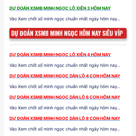
DỰ ĐOÁN XSMB MINH NGỌC LÔ XIÊN 3 HÔM NAY
Vào Xem chốt số minh ngọc chuẩn nhất ngày hôm nay…
DỰ ĐOÁN XSMB MINH NGỌC HÔM NAY SIÊU VÍP
DỰ ĐOÁN XSMB MINH NGỌC LÔ XIÊN 4 HÔM NAY
Vào Xem chốt số minh ngọc chuẩn nhất ngày hôm nay…
DỰ ĐOÁN XSMB MINH NGỌC DÀN LÔ 4 CON HÔM NAY
Vào Xem chốt số minh ngọc chuẩn nhất ngày hôm nay…
DỰ ĐOÁN XSMB MINH NGỌC DÀN LÔ 6 CON HÔM NAY
Vào Xem chốt số minh ngọc chuẩn nhất ngày hôm nay…
DỰ ĐOÁN XSMB MINH NGỌC DÀN LÔ 8 CON HÔM NAY
Vào Xem chốt số minh ngọc chuẩn nhất ngày hôm nay…