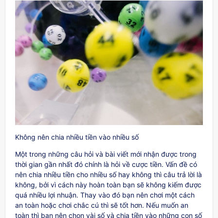
Không nên chia nhiều tiền vào nhiều số
Một trong những câu hỏi và bài viết mới nhận được trong
thời gian gần nhất đó chính là hỏi về cược tiền. Vấn đề có
nên chia nhiều tiền cho nhiều số hay không thì câu trả lời là
không, bởi vì cách này hoàn toàn bạn sẽ không kiếm được
quá nhiều lợi nhuận. Thay vào đó bạn nên chơi một cách
an toàn hoặc chơi chắc cú thì sẽ tốt hơn. Nếu muốn an
toàn thì bạn nên chọn vài số và chia tiền vào những con số