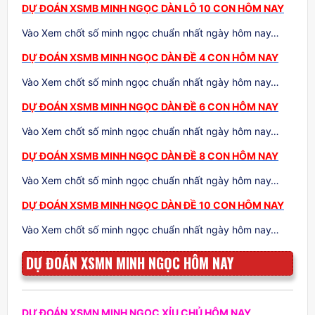
DỰ ĐOÁN XSMB MINH NGỌC DÀN LÔ 10 CON HÔM NAY
Vào Xem chốt số minh ngọc chuẩn nhất ngày hôm nay…
DỰ ĐOÁN XSMB MINH NGỌC DÀN ĐỀ 4 CON HÔM NAY
Vào Xem chốt số minh ngọc chuẩn nhất ngày hôm nay…
DỰ ĐOÁN XSMB MINH NGỌC DÀN ĐỀ 6 CON HÔM NAY
Vào Xem chốt số minh ngọc chuẩn nhất ngày hôm nay…
DỰ ĐOÁN XSMB MINH NGỌC DÀN ĐỀ 8 CON HÔM NAY
Vào Xem chốt số minh ngọc chuẩn nhất ngày hôm nay…
DỰ ĐOÁN XSMB MINH NGỌC DÀN ĐỀ 10 CON HÔM NAY
Vào Xem chốt số minh ngọc chuẩn nhất ngày hôm nay…
DỰ ĐOÁN XSMN MINH NGỌC HÔM NAY
DỰ ĐOÁN XSMN MINH NGỌC XỈU CHỦ HÔM NAY