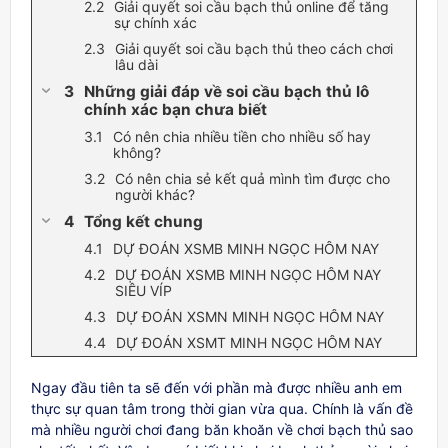
Giải quyết soi cầu bạch thủ online để tăng
sự chính xác
Giải quyết soi cầu bạch thủ theo cách chơi
lâu dài
Những giải đáp về soi cầu bạch thủ lô
chính xác bạn chưa biết
Có nên chia nhiều tiền cho nhiều số hay
không?
Có nên chia sẻ kết quả mình tìm được cho
người khác?
Tổng kết chung
DỰ ĐOÁN XSMB MINH NGỌC HÔM NAY
DỰ ĐOÁN XSMB MINH NGỌC HÔM NAY
SIÊU VÍP
DỰ ĐOÁN XSMN MINH NGỌC HÔM NAY
DỰ ĐOÁN XSMT MINH NGỌC HÔM NAY
Ngay đầu tiên ta sẽ đến với phần mà được nhiều anh em
thực sự quan tâm trong thời gian vừa qua. Chính là vấn đề
mà nhiều người chơi đang băn khoăn về chơi bạch thủ sao