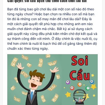
Giải quyết soi cầu bạch thủ theo cách chơi lâu dài
Bạn đã từng bao giờ chơi lâu dài một con số nào đó theo
từng ngày chưa? Hoặc bạn chọn ra nhiều con số mà bạn
tin đó là những con số may mắn để chơi lâu dài? Đây là
một cách giải quyết rất phù hợp cho những anh em nào
muốn chơi đánh chậm mà chắc. Bất kỳ ai sử dụng cách
giải quyết này cũng đều phải kiên nhẫn chờ đợi kết quả và
sự thành công đến với mình. Ở đây chính là việc nuôi lô, cụ
thể hơn chính là nuôi lô bạch thủ để cố gắng tăng thêm độ
chuẩn xác theo từng ngày.