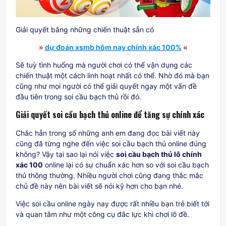
Giải quyết bằng những chiến thuật sẵn có
»
dự đoán xsmb hôm nay chính xác 100%
«
Sẽ tuỳ tình huống mà người chơi có thể vận dụng các
chiến thuật một cách linh hoạt nhất có thể. Nhờ đó mà bạn
cũng như mọi người có thể giải quyết ngay một vấn đề
đầu tiên trong soi cầu bạch thủ rồi đó.
Giải quyết soi cầu bạch thủ online để tăng sự chính xác
Chắc hẳn trong số những anh em đang đọc bài viết này
cũng đã từng nghe đến việc soi cầu bạch thủ online đúng
không? Vậy tại sao lại nói việc
soi cầu bạch thủ lô chính
xác 100
online lại có sự chuẩn xác hơn so với soi cầu bạch
thủ thông thường. Nhiều người chơi cũng đang thắc mắc
chủ đề này nên bài viết sẽ nói kỹ hơn cho bạn nhé.
Việc soi cầu online ngày nay được rất nhiều bạn trẻ biết tới
và quan tâm như một công cụ đắc lực khi chơi lô đề.