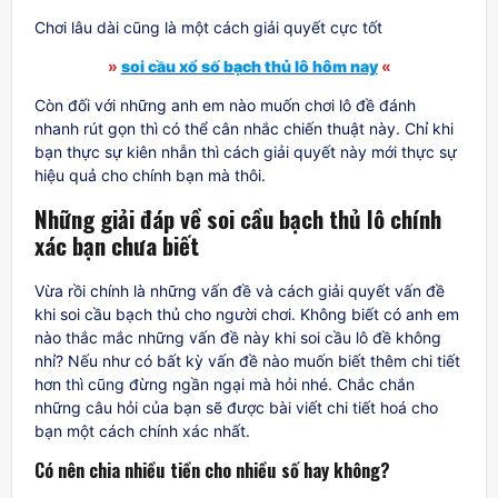
Chơi lâu dài cũng là một cách giải quyết cực tốt
»
soi cầu xổ số bạch thủ lô hôm nay
«
Còn đối với những anh em nào muốn chơi lô đề đánh
nhanh rút gọn thì có thể cân nhắc chiến thuật này. Chỉ khi
bạn thực sự kiên nhẫn thì cách giải quyết này mới thực sự
hiệu quả cho chính bạn mà thôi.
Những giải đáp về soi cầu bạch thủ lô chính
xác bạn chưa biết
Vừa rồi chính là những vấn đề và cách giải quyết vấn đề
khi soi cầu bạch thủ cho người chơi. Không biết có anh em
nào thắc mắc những vấn đề này khi soi cầu lô đề không
nhỉ? Nếu như có bất kỳ vấn đề nào muốn biết thêm chi tiết
hơn thì cũng đừng ngần ngại mà hỏi nhé. Chắc chắn
những câu hỏi của bạn sẽ được bài viết chi tiết hoá cho
bạn một cách chính xác nhất.
Có nên chia nhiều tiền cho nhiều số hay không?