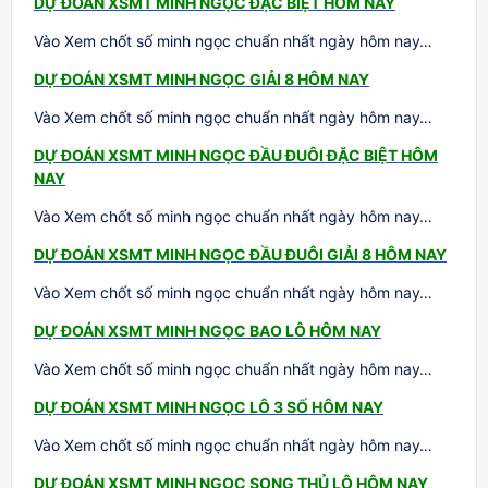
DỰ ĐOÁN XSMT MINH NGỌC ĐẶC BIỆT HÔM NAY
Vào Xem chốt số minh ngọc chuẩn nhất ngày hôm nay…
DỰ ĐOÁN XSMT MINH NGỌC GIẢI 8 HÔM NAY
Vào Xem chốt số minh ngọc chuẩn nhất ngày hôm nay…
DỰ ĐOÁN XSMT MINH NGỌC ĐẦU ĐUÔI ĐẶC BIỆT HÔM
NAY
Vào Xem chốt số minh ngọc chuẩn nhất ngày hôm nay…
DỰ ĐOÁN XSMT MINH NGỌC ĐẦU ĐUÔI GIẢI 8 HÔM NAY
Vào Xem chốt số minh ngọc chuẩn nhất ngày hôm nay…
DỰ ĐOÁN XSMT MINH NGỌC BAO LÔ HÔM NAY
Vào Xem chốt số minh ngọc chuẩn nhất ngày hôm nay…
DỰ ĐOÁN XSMT MINH NGỌC LÔ 3 SỐ HÔM NAY
Vào Xem chốt số minh ngọc chuẩn nhất ngày hôm nay…
DỰ ĐOÁN XSMT MINH NGỌC SONG THỦ LÔ HÔM NAY