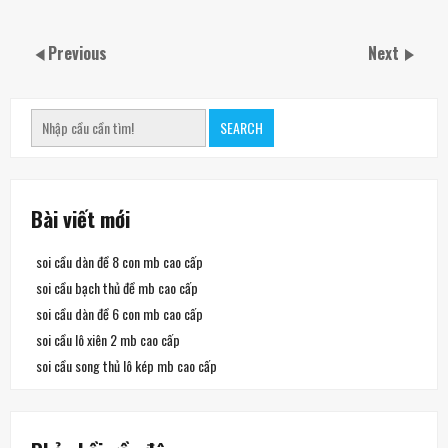
Previous
Next
SEARCH
Bài viết mới
soi cầu dàn đề 8 con mb cao cấp
soi cầu bạch thủ đề mb cao cấp
soi cầu dàn đề 6 con mb cao cấp
soi cầu lô xiên 2 mb cao cấp
soi cầu song thủ lô kép mb cao cấp