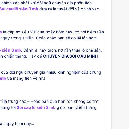
 chính xác nhất với đội ngũ chuyên gia phân tích
Soi cầu lô xiên 3 mb
đưa ra là tuyệt đối và chính xác.
mb
là cặp số siêu VIP của ngày hôm nay, cơ hội kiếm tiền
 ngày trong 1 tuần. Chắc chắn bạn sẽ có lãi lớn hôm
ô xiên 3 mb
. Đánh lại hay tạch, nợ nần thua lỗ phá sản.
nh chiến thắng. Hãy để
CHUYÊN GIA SOI CẦU MINH
 của đội ngũ chuyên gia nhiều kinh nghiệm của chúng
3 mb
và mang tiền về nhà
tỉ lệ trúng cao – Hoặc bạn quá bận rộn không có thời
chúng tôi
Soi cầu lô xiên 3 mb
giúp bạn chiến thắng
tài ngay hôm nay…