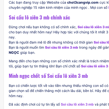
Các bạn đang truy cập Website của
chot3cangvip.com
cực kì
chuyên nghiệp 15 năm kinh nhiệm của minh ngọc . Mọi con số
Soi cầu lô xiên 3 mb
chính xác
Đừng chơi nếu bạn không có số chính xác,
Soi cầu lô xiên 3 
cho bạn duy nhất hôm nay! Hãy hợp tác với chúng tôi ít nhất 3
nay.
Bạn là người đam mê lô đề nhưng không có thời gian
Soi cầu l
Bạn là người muốn tìm
Soi cầu lô xiên 3 mb
trong ngày để già
NGỌC
giúp bạn.
Mang đến cho bạn những con số chính xác nhất là trách nhiệm
tôi, giúp bạn tự tin thắng lớn! Bạn chỉ chốt số
Soi cầu lô xiên 
Minh ngọc chốt số
Soi cầu lô xiên 3 mb
Bạn có chiến lược tốt về vào tiền nhưng thiếu những con số có 
gian chọn số để chiến thắng một cách lâu dài, bền bỉ. Hãy để 
hôm nay.
Đã xác định chơi cứ tự tin lấy số
Soi cầu lô xiên 3 mb
và phát 