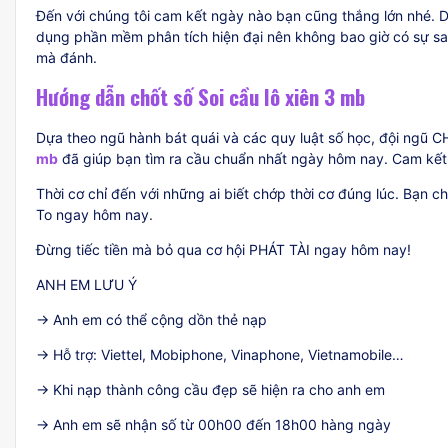
Đến với chúng tôi cam kết ngày nào bạn cũng thắng lớn nhé. D
dụng phần mềm phân tích hiện đại nên không bao giờ có sự sai
mà đánh.
Hướng dẫn chốt số
Soi cầu lô xiên 3 mb
Dựa theo ngũ hành bát quái và các quy luật số học, đội ngũ 
mb
đã giúp bạn tìm ra cầu chuẩn nhất ngày hôm nay. Cam kế
Thời cơ chỉ đến với những ai biết chớp thời cơ đúng lúc. Bạn ch
To ngay hôm nay.
Đừng tiếc tiền mà bỏ qua cơ hội PHÁT TÀI ngay hôm nay!
ANH EM LƯU Ý
→ Anh em có thể cộng dồn thẻ nạp
→ Hỗ trợ: Viettel, Mobiphone, Vinaphone, Vietnamobile…
→ Khi nạp thành công cầu đẹp sẽ hiện ra cho anh em
→ Anh em sẽ nhận số từ 00h00 đến 18h00 hàng ngày