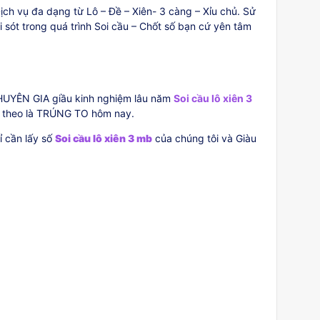
ịch vụ đa dạng từ Lô – Đề – Xiên- 3 càng – Xỉu chủ. Sử
 sót trong quá trình Soi cầu – Chốt số bạn cứ yên tâm
CHUYÊN GIA giầu kinh nghiệm lâu năm
Soi cầu lô xiên 3
t theo là TRÚNG TO hôm nay.
ỉ cần lấy số
Soi cầu lô xiên 3 mb
của chúng tôi và Giàu