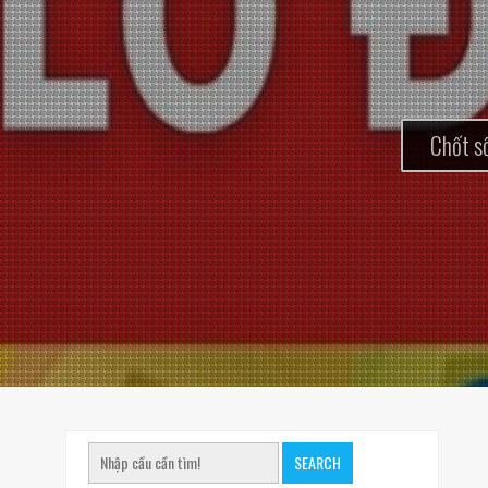
Chốt s
SEARCH