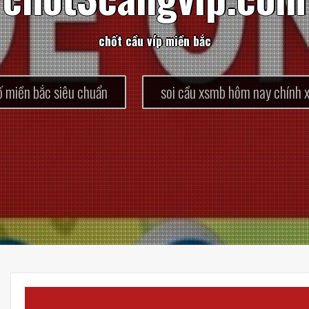
c
h
ố
t
c
ầ
u
v
í
p
m
i
ề
n
b
ắ
c
ố miền bắc siêu chuẩn
soi cầu xsmb hôm nay chính 