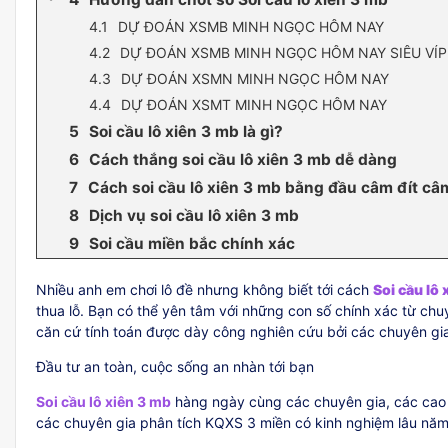
DỰ ĐOÁN XSMB MINH NGỌC HÔM NAY
DỰ ĐOÁN XSMB MINH NGỌC HÔM NAY SIÊU VÍP
DỰ ĐOÁN XSMN MINH NGỌC HÔM NAY
DỰ ĐOÁN XSMT MINH NGỌC HÔM NAY
Soi cầu lô xiên 3 mb là gì?
Cách thắng soi cầu lô xiên 3 mb dễ dàng
Cách soi cầu lô xiên 3 mb bằng đầu câm đít câ
Dịch vụ soi cầu lô xiên 3 mb
Soi cầu miền bắc chính xác
Nhiều anh em chơi lô đề nhưng không biết tới cách
Soi cầu lô
thua lỗ. Bạn có thể yên tâm với những con số chính xác từ ch
căn cứ tính toán được dày công nghiên cứu bởi các chuyên gia
Đầu tư an toàn, cuộc sống an nhàn tới bạn
Soi cầu lô xiên 3 mb
hàng ngày cùng các chuyên gia, các cao
các chuyên gia phân tích KQXS 3 miền có kinh nghiệm lâu năm 