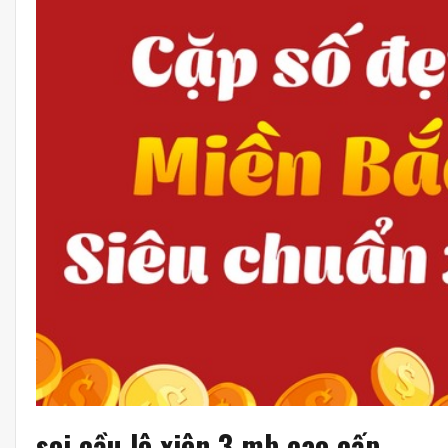
soi cầu lô xiên 3 mb cao cấp