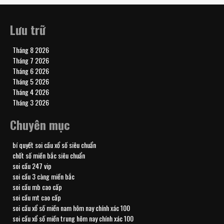
Lưu trữ
Tháng 8 2026
Tháng 7 2026
Tháng 6 2026
Tháng 5 2026
Tháng 4 2026
Tháng 3 2026
Chuyên mục
bí quyết soi cầu xổ số siêu chuẩn
chốt số miền bắc siêu chuẩn
soi cầu 247 vip
soi cầu 3 càng miền bắc
soi cầu mb cao cấp
soi cầu mt cao cấp
soi cầu xổ số miền nam hôm nay chính xác 100
soi cầu xổ số miền trung hôm nay chính xác 100