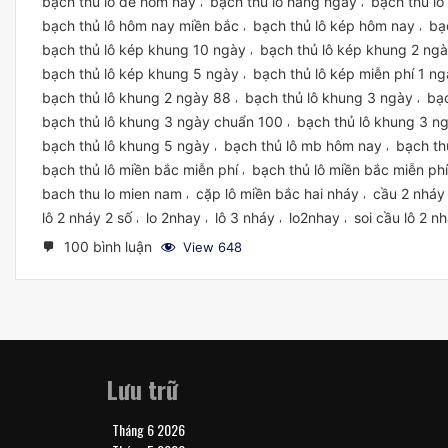
bạch thủ lô de hôm nay
bạch thủ lô hàng ngày
bạch thủ lô
,
,
bạch thủ lô hôm nay miền bắc
bạch thủ lô kép hôm nay
bạ
,
,
bạch thủ lô kép khung 10 ngày
bạch thủ lô kép khung 2 ng
,
bạch thủ lô kép khung 5 ngày
bạch thủ lô kép miễn phí 1 n
,
bạch thủ lô khung 2 ngày 88
bạch thủ lô khung 3 ngày
bạ
,
,
bạch thủ lô khung 3 ngày chuẩn 100
bạch thủ lô khung 3 n
,
bạch thủ lô khung 5 ngày
bạch thủ lô mb hôm nay
bạch th
,
,
bạch thủ lô miền bắc miễn phí
bạch thủ lô miền bắc miễn ph
,
bach thu lo mien nam
cặp lô miền bắc hai nháy
cầu 2 nháy
,
,
lô 2 nháy 2 số
lo 2nhay
lô 3 nháy
lo2nhay
soi cầu lô 2 n
,
,
,
,
ở
100 bình luận
View 648
soi
cầu
song
thủ
lô
mb
cao
cấp
Lưu trữ
Tháng 6 2026