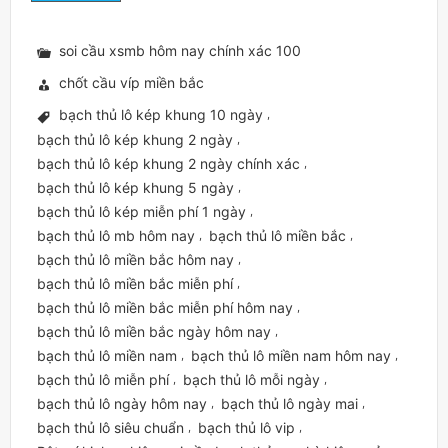
soi cầu xsmb hôm nay chính xác 100
chốt cầu víp miền bắc
bạch thủ lô kép khung 10 ngày
,
bạch thủ lô kép khung 2 ngày
,
bạch thủ lô kép khung 2 ngày chính xác
,
bạch thủ lô kép khung 5 ngày
,
bạch thủ lô kép miễn phí 1 ngày
,
bạch thủ lô mb hôm nay
bạch thủ lô miền bắc
,
,
bạch thủ lô miền bắc hôm nay
,
bạch thủ lô miền bắc miễn phí
,
bạch thủ lô miền bắc miễn phí hôm nay
,
bạch thủ lô miền bắc ngày hôm nay
,
bạch thủ lô miền nam
bạch thủ lô miền nam hôm nay
,
,
bạch thủ lô miễn phí
bạch thủ lô mỗi ngày
,
,
bạch thủ lô ngày hôm nay
bạch thủ lô ngày mai
,
,
bạch thủ lô siêu chuẩn
bạch thủ lô vip
,
,