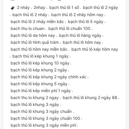
2 nháy
2nhay
bạch thủ lô 1 số
bạch thủ lô 2 ngày
,
,
,
bạch thủ lô 2 nháy
bạch thủ lô 2 nháy hôm nay
,
,
,
bạch thủ lô 2 nháy miền bắc
bạch thủ lô 5 ngày
,
,
bach thu lo chuan
bạch thủ lô chuẩn 100
,
,
bạch thủ lô de hôm nay
bạch thủ lô hàng ngày
,
,
bạch thủ lô hình quả trám
bạch thủ lô hôm nay
,
,
bạch thủ lô hôm nay miền bắc
bạch thủ lô kép hôm nay
,
bạch thủ lô kép khung 1 ngày
,
,
bạch thủ lô kép khung 10 ngày
,
bạch thủ lô kép khung 2 ngày
,
bạch thủ lô kép khung 2 ngày chính xác
,
bạch thủ lô kép khung 5 ngày
,
bạch thủ lô kép miễn phí 1 ngày
,
bach thu lo khung 2 ngay
bạch thủ lô khung 2 ngày 88
,
,
bạch thủ lô khung 3 ngày
,
bạch thủ lô khung 3 ngày chuẩn
,
bạch thủ lô khung 3 ngày chuẩn 100
,
bạch thủ lô khung 3 ngày miễn phí
,