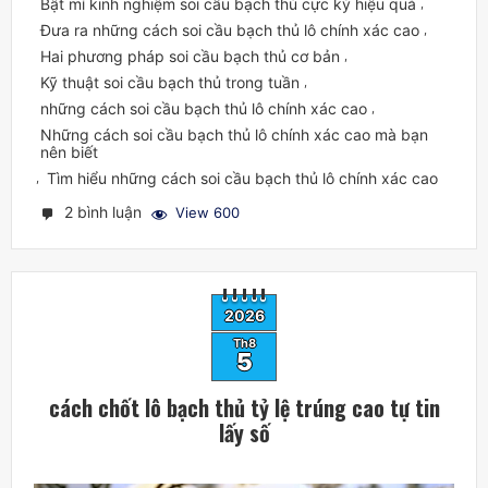
Bật mí kinh nghiệm soi cầu bạch thủ cực kỳ hiệu quả
,
Đưa ra những cách soi cầu bạch thủ lô chính xác cao
,
Hai phương pháp soi cầu bạch thủ cơ bản
,
Kỹ thuật soi cầu bạch thủ trong tuần
,
những cách soi cầu bạch thủ lô chính xác cao
,
Những cách soi cầu bạch thủ lô chính xác cao mà bạn
nên biết
Tìm hiểu những cách soi cầu bạch thủ lô chính xác cao
,
2 bình luận
View 600
ở
Đưa
ra
những
cách
soi
cầu
bạch
2026
thủ
lô
Th8
chính
5
xác
cao
cách chốt lô bạch thủ tỷ lệ trúng cao tự tin
lấy số