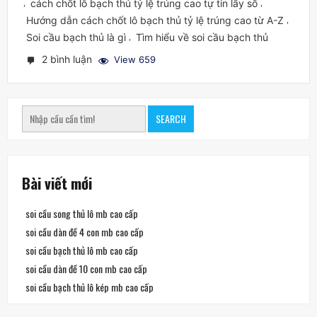
cách chốt lô bạch thủ tỷ lệ trúng cao tự tin lấy số
,
,
Hướng dẫn cách chốt lô bạch thủ tỷ lệ trúng cao từ A-Z
,
Soi cầu bạch thủ là gì
Tìm hiểu về soi cầu bạch thủ
,
2 bình luận
View 659
ở
cách
chốt
lô
bạch
thủ
tỷ
SEARCH
lệ
trúng
cao
tự
tin
lấy
số
Bài viết mới
soi cầu song thủ lô mb cao cấp
soi cầu dàn đề 4 con mb cao cấp
soi cầu bạch thủ lô mb cao cấp
soi cầu dàn đề 10 con mb cao cấp
soi cầu bạch thủ lô kép mb cao cấp