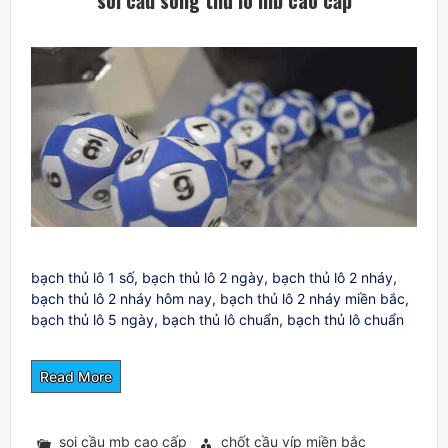
bạch thủ lô 1 số, bạch thủ lô 2 ngày, bạch thủ lô 2 nháy,
bạch thủ lô 2 nháy hôm nay, bạch thủ lô 2 nháy miền bắc,
bạch thủ lô 5 ngày, bạch thủ lô chuẩn, bạch thủ lô chuẩn
Read More
soi cầu mb cao cấp
chốt cầu víp miền bắc