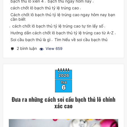
bạch thủ lô xiên 4
bạch thủ ngày hôm nay
,
,
cách chốt lô bạch thủ tỷ lệ trúng cao
,
Cách chốt lô bạch thủ tỷ lệ trúng cao ngay hôm nay bạn
cần biết
cách chốt lô bạch thủ tỷ lệ trúng cao tự tin lấy số
,
,
Hướng dẫn cách chốt lô bạch thủ tỷ lệ trúng cao từ A-Z
,
Soi cầu bạch thủ là gì
Tìm hiểu về soi cầu bạch thủ
,
2 bình luận
View 659
ở
cách
chốt
lô
bạch
thủ
tỷ
lệ
2026
trúng
cao
Th8
tự
6
tin
lấy
số
Đưa ra những cách soi cầu bạch thủ lô chính
xác cao