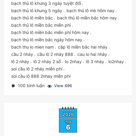
bạch thủ lô khung 3 ngày tuyệt đối
,
bạch thủ lô khung 5 ngày
bạch thủ lô mb hôm nay
,
,
bạch thủ lô miền bắc
bach thủ lô miền bắc hôm nay
,
,
bạch thủ lô miền bắc miễn phí
,
bạch thủ lô miền bắc miễn phí hôm nay
,
bạch thủ lô miền bắc ngày hôm nay
,
bach thu lo mien nam
cặp lô miền bắc hai nháy
,
,
cầu 2 nháy
cầu lô 2 nháy 888
cau lo hai nháy
,
,
,
lô 2 nháy
lô 2 nháy 2 số
lo 2nhay
lô 3 nháy
lo2nhay
,
,
,
,
,
soi cầu lô 2 nháy miễn phí
,
soi cầu lô 888 2nhay miễn phí
100 bình luận
View 696
ở
soi
cầu
song
thủ
lô
mb
cao
2026
cấp
Th8
6