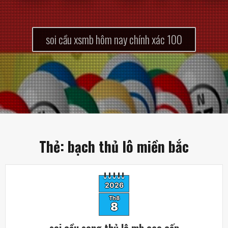
soi cầu xsmb hôm nay chính xác 100
Thẻ:
bạch thủ lô miền bắc
2026
Th8
8
soi cầu song thủ lô mb cao cấp