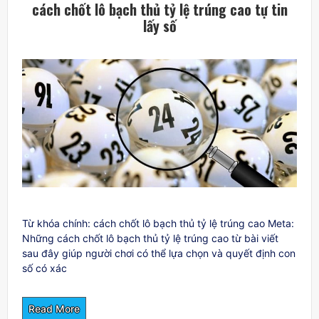
cách chốt lô bạch thủ tỷ lệ trúng cao tự tin
lấy số
Từ khóa chính: cách chốt lô bạch thủ tỷ lệ trúng cao Meta:
Những cách chốt lô bạch thủ tỷ lệ trúng cao từ bài viết
sau đây giúp người chơi có thể lựa chọn và quyết định con
số có xác
Read More