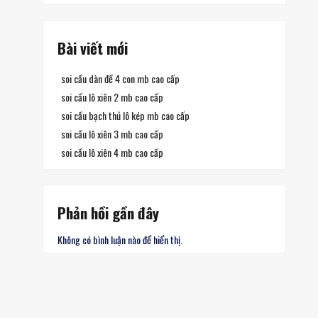
Bài viết mới
soi cầu dàn đề 4 con mb cao cấp
soi cầu lô xiên 2 mb cao cấp
soi cầu bạch thủ lô kép mb cao cấp
soi cầu lô xiên 3 mb cao cấp
soi cầu lô xiên 4 mb cao cấp
Phản hồi gần đây
Không có bình luận nào để hiển thị.