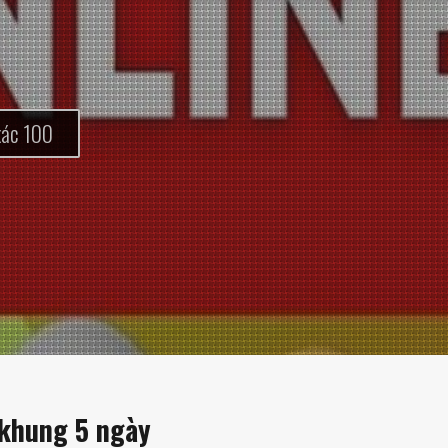
xác 100
 khung 5 ngày