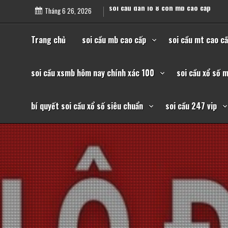
soi cầu song thủ lô mb cao cấp
Skip
Tháng 6 26, 2026
to
soi cầu dàn lô 8 con mb cao cấp
content
soi cầu dàn lô 6 con mb cao cấp
Trang chủ
soi cầu mb cao cấp
soi cầu mt cao c
soi cầu song thủ 3 càng mb cao cấp
soi cầu xsmb hôm nay chính xác 100
soi cầu xổ số 
bí quyết soi cầu xổ số siêu chuẩn
soi cầu 247 vip