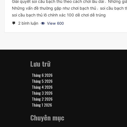
Giải quyết soi cầu bạch thủ theo cách chơi lâu dài
Những giả
,
Những vấn đề thường gặp như chơi bạch thủ
soi cầu bạch t
,
soi cầu bạch thủ lô chính xác 100 dễ chơi dễ trúng
ở
2 bình luận
View 600
soi
cầu
bạch
thủ
lô
chính
xác
100
dễ
chơi
dễ
Lưu trữ
trúng
Tháng 6 2026
Tháng 5 2026
Tháng 4 2026
Tháng 3 2026
Tháng 2 2026
Tháng 1 2026
Chuyên mục