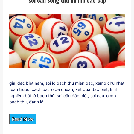
giai dac biet nam, soi lo bach thu mien bac, xsmb chu nhat
tuan truoc, cach bat lo de chuan, ket qua dac biet, kinh
nghiệm bắt lô bạch thủ, soi cầu đặc biệt, soi cau lo mb
bach thu, đánh lô
Read More