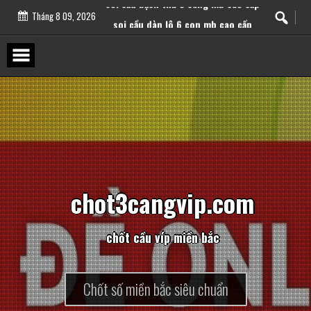
Skip
soi cầu bạch thủ 3 càng mb cao cấp
to
Tháng 8 09, 2026
content
soi cầu dàn lô 6 con mb cao cấp
soi cầu dàn lô 8 con mb cao cấp
soi cầu dàn đề 4 con mb cao cấp
soi cầu dàn đề 10 con mb cao cấp
c
h
o
t
3
c
a
n
g
v
i
p
.
c
o
m
c
h
ố
t
c
ầ
u
v
í
p
m
i
ề
n
b
ắ
c
Chốt số miền bắc siêu chuẩn