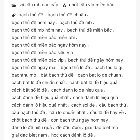
soi cầu mb cao cấp
chốt cầu víp miền bắc
bạch thủ đề
bạch thủ đề chuẩn
,
,
bạch thủ đề hôm nay
bạch thủ đề mb
,
,
bạch thủ đề mb hôm nay
bạch thủ đề miền bắc
,
,
bạch thủ đề miền bắc miễn phí
,
bạch thủ đề miền bắc ngày hôm nay
,
bạch thủ đề miền bắc siêu vip
,
bạch thủ đề miền bắc vip
bạch thủ đề ngày hôm nay
,
,
bạch thủ đề ngày mai
bạch thủ lô đề
bach thu lo gi
,
,
,
bachthu mb
bắt bạch thủ đề
cach bat lo de chuan
,
,
,
cách bắt lô đề chuẩn nhất
cách bắt lô đề hiệu quả
,
,
cách bắt số lô đề
cach danh lo de hieu qua
,
,
cách đánh đề hiệu quả nhất
cách đánh lô hiệu quả
,
,
cách đánh lô hiệu quả nhất
cach soi de
cầu bạch thủ
,
,
,
cầu bạch thủ đề
cầu lô chuẩn nhất
cầu lô đề hay về
,
,
,
chốt bạch thủ đề
con bach thu ngay hom nay
,
,
đánh lô đề hiệu quả
đề đầu đuôi
giai dac biet mb
,
,
,
giai dac biet nam
học cách đánh lô đề
,
,