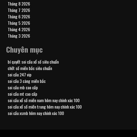
Tháng 8 2026
Tháng 7 2026
Tháng 6 2026
Tháng 5 2026
Tháng 4 2026
Tháng 3 2026
Chuyên mục
bí quyết soi cầu xổ số siêu chuẩn
chốt số miền bắc siêu chuẩn
soi cầu 247 vip
soi cầu 3 càng miền bắc
soi cầu mb cao cấp
soi cầu mt cao cấp
soi cầu xổ số miền nam hôm nay chính xác 100
soi cầu xổ số miền trung hôm nay chính xác 100
soi cầu xsmb hôm nay chính xác 100