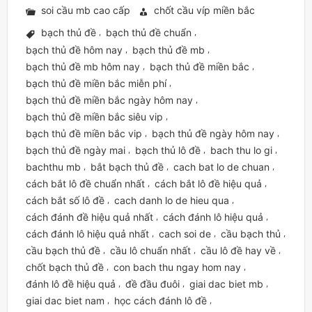
soi cầu mb cao cấp
chốt cầu víp miền bắc
bạch thủ đề
bạch thủ đề chuẩn
,
,
bạch thủ đề hôm nay
bạch thủ đề mb
,
,
bạch thủ đề mb hôm nay
bạch thủ đề miền bắc
,
,
bạch thủ đề miền bắc miễn phí
,
bạch thủ đề miền bắc ngày hôm nay
,
bạch thủ đề miền bắc siêu vip
,
bạch thủ đề miền bắc vip
bạch thủ đề ngày hôm nay
,
,
bạch thủ đề ngày mai
bạch thủ lô đề
bach thu lo gi
,
,
,
bachthu mb
bắt bạch thủ đề
cach bat lo de chuan
,
,
,
cách bắt lô đề chuẩn nhất
cách bắt lô đề hiệu quả
,
,
cách bắt số lô đề
cach danh lo de hieu qua
,
,
cách đánh đề hiệu quả nhất
cách đánh lô hiệu quả
,
,
cách đánh lô hiệu quả nhất
cach soi de
cầu bạch thủ
,
,
,
cầu bạch thủ đề
cầu lô chuẩn nhất
cầu lô đề hay về
,
,
,
chốt bạch thủ đề
con bach thu ngay hom nay
,
,
đánh lô đề hiệu quả
đề đầu đuôi
giai dac biet mb
,
,
,
giai dac biet nam
học cách đánh lô đề
,
,