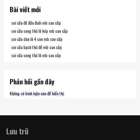
Bài viết mới
soi cầu đề đầu đuôi mb cao cấp
soi cầu song thủ lô kép mb cao cấp
soi cầu dàn lô 4 con mb cao cấp
soi cầu bạch thủ đề mb cao cấp
soi cầu song thủ lô mb cao cấp
Phản hồi gần đây
Không có bình luận nào để hiển thị.
Lưu trữ