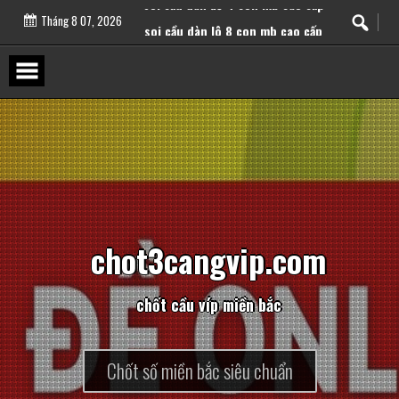
Skip
soi cầu dàn đề 4 con mb cao cấp
to
Tháng 8 07, 2026
content
soi cầu dàn lô 8 con mb cao cấp
soi cầu dàn lô 10 con mb cao cấp
soi cầu song thủ 3 càng mb cao cấp
soi cầu bạch thủ lô mb cao cấp
c
h
o
t
3
c
a
n
g
v
i
p
.
c
o
m
c
h
ố
t
c
ầ
u
v
í
p
m
i
ề
n
b
ắ
c
Chốt số miền bắc siêu chuẩn