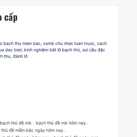
o cấp
 lo bach thu mien bac, xsmb chu nhat tuan truoc, cach
ua dac biet, kinh nghiệm bắt lô bạch thủ, soi cầu đặc
ch thu, đánh lô
bạch thủ đề mb
bạch thủ đề mb hôm nay
,
,
 thủ đề miền bắc ngày hôm nay
,