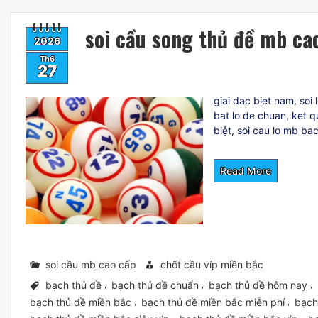
soi cầu song thủ đề mb ca
2026
Th6
27
giai dac biet nam, soi
bat lo de chuan, ket q
biệt, soi cau lo mb ba
Read More
soi cầu mb cao cấp
chốt cầu víp miền bắc
bạch thủ đề
bạch thủ đề chuẩn
bạch thủ đề hôm nay
,
,
,
bạch thủ đề miền bắc
bạch thủ đề miền bắc miễn phí
bạch
,
,