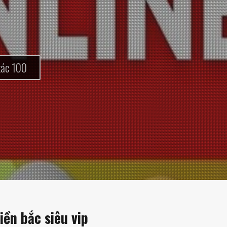
xác 100
ền bắc siêu vip