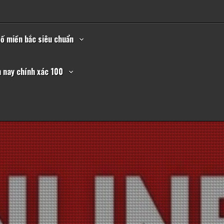
ố miền bắc siêu chuẩn
 nay chính xác 100