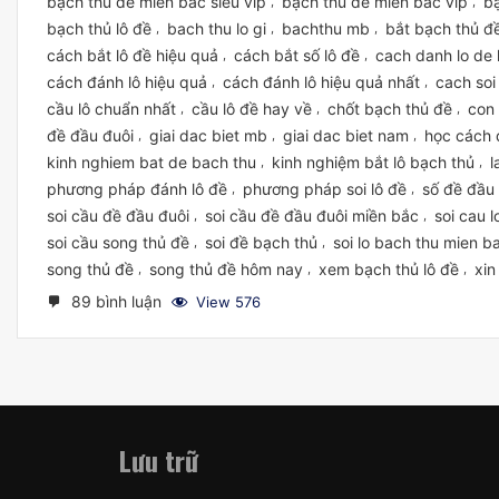
bạch thủ đề miền bắc siêu vip
bạch thủ đề miền bắc vip
b
,
,
bạch thủ lô đề
bach thu lo gi
bachthu mb
bắt bạch thủ đ
,
,
,
cách bắt lô đề hiệu quả
cách bắt số lô đề
cach danh lo de 
,
,
cách đánh lô hiệu quả
cách đánh lô hiệu quả nhất
cach soi
,
,
cầu lô chuẩn nhất
cầu lô đề hay về
chốt bạch thủ đề
con
,
,
,
đề đầu đuôi
giai dac biet mb
giai dac biet nam
học cách 
,
,
,
kinh nghiem bat de bach thu
kinh nghiệm bắt lô bạch thủ
l
,
,
phương pháp đánh lô đề
phương pháp soi lô đề
số đề đầu
,
,
soi cầu đề đầu đuôi
soi cầu đề đầu đuôi miền bắc
soi cau 
,
,
soi cầu song thủ đề
soi đề bạch thủ
soi lo bach thu mien b
,
,
song thủ đề
song thủ đề hôm nay
xem bạch thủ lô đề
xin
,
,
,
ở
89 bình luận
View 576
soi
cầu
song
thủ
đề
mb
cao
cấp
Lưu trữ