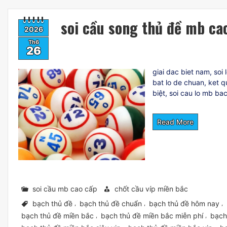
soi cầu song thủ đề mb ca
2026
Th6
26
giai dac biet nam, soi
bat lo de chuan, ket q
biệt, soi cau lo mb ba
Read More
soi cầu mb cao cấp
chốt cầu víp miền bắc
bạch thủ đề
bạch thủ đề chuẩn
bạch thủ đề hôm nay
,
,
,
bạch thủ đề miền bắc
bạch thủ đề miền bắc miễn phí
bạch
,
,