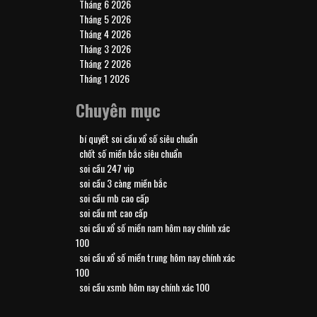
Tháng 6 2026
Tháng 5 2026
Tháng 4 2026
Tháng 3 2026
Tháng 2 2026
Tháng 1 2026
Chuyên mục
bí quyết soi cầu xổ số siêu chuẩn
chốt số miền bắc siêu chuẩn
soi cầu 247 vip
soi cầu 3 càng miền bắc
soi cầu mb cao cấp
soi cầu mt cao cấp
soi cầu xổ số miền nam hôm nay chính xác
100
soi cầu xổ số miền trung hôm nay chính xác
100
soi cầu xsmb hôm nay chính xác 100