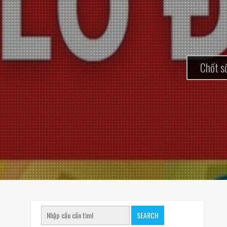
Chốt s
SEARCH