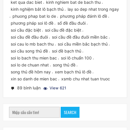
ket qua dac biet
kinh nghiem bat de bach thu
,
,
kinh nghiệm bắt lô bạch thủ
lay so dep nhat trong ngay
,
phuong phap bat lo de
phương pháp đánh lô đề
,
,
,
phương pháp soi lô đề
số đề đầu đuôi
,
,
soi cầu đặc biệt
soi cầu đề đặc biệt
,
,
soi cầu đề đầu đuôi
soi cầu đề đầu đuôi miền bắc
,
,
soi cau lo mb bach thu
soi cầu miền bắc bạch thủ
,
,
soi cầu song thủ đề
soi đề bạch thủ
,
,
soi lo bach thu mien bac
soi lô chuẩn 100
,
,
soi lo de chuan nhat
song thủ đề
,
,
song thủ đề hôm nay
xem bạch thủ lô đề
,
,
xin so danh de mien bac
xsmb chu nhat tuan truoc
,
89 bình luận
View 621
ở
soi
cầu
song
thủ
đề
mb
SEARCH
cao
cấp