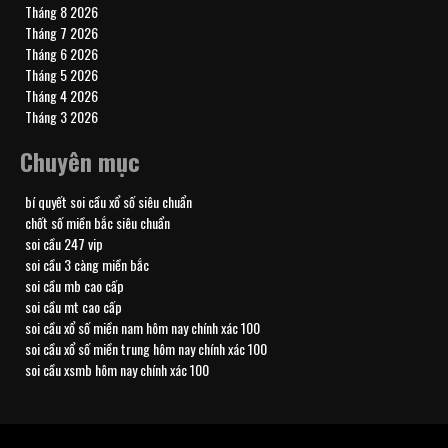
Tháng 8 2026
Tháng 7 2026
Tháng 6 2026
Tháng 5 2026
Tháng 4 2026
Tháng 3 2026
Chuyên mục
bí quyết soi cầu xổ số siêu chuẩn
chốt số miền bắc siêu chuẩn
soi cầu 247 vip
soi cầu 3 càng miền bắc
soi cầu mb cao cấp
soi cầu mt cao cấp
soi cầu xổ số miền nam hôm nay chính xác 100
soi cầu xổ số miền trung hôm nay chính xác 100
soi cầu xsmb hôm nay chính xác 100