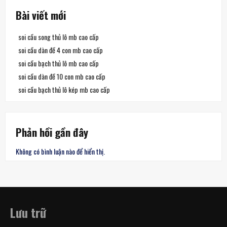
Bài viết mới
soi cầu song thủ lô mb cao cấp
soi cầu dàn đề 4 con mb cao cấp
soi cầu bạch thủ lô mb cao cấp
soi cầu dàn đề 10 con mb cao cấp
soi cầu bạch thủ lô kép mb cao cấp
Phản hồi gần đây
Không có bình luận nào để hiển thị.
Lưu trữ