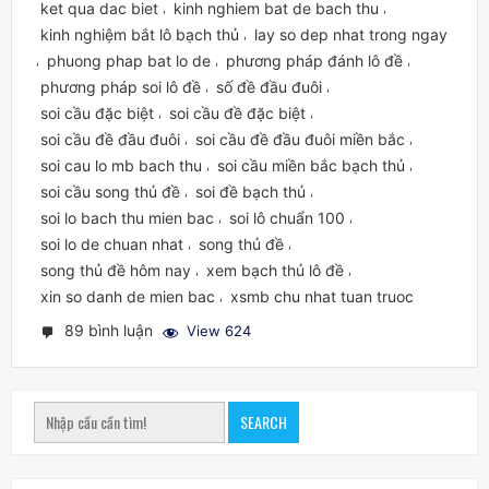
ket qua dac biet
kinh nghiem bat de bach thu
,
,
kinh nghiệm bắt lô bạch thủ
lay so dep nhat trong ngay
,
phuong phap bat lo de
phương pháp đánh lô đề
,
,
,
phương pháp soi lô đề
số đề đầu đuôi
,
,
soi cầu đặc biệt
soi cầu đề đặc biệt
,
,
soi cầu đề đầu đuôi
soi cầu đề đầu đuôi miền bắc
,
,
soi cau lo mb bach thu
soi cầu miền bắc bạch thủ
,
,
soi cầu song thủ đề
soi đề bạch thủ
,
,
soi lo bach thu mien bac
soi lô chuẩn 100
,
,
soi lo de chuan nhat
song thủ đề
,
,
song thủ đề hôm nay
xem bạch thủ lô đề
,
,
xin so danh de mien bac
xsmb chu nhat tuan truoc
,
89 bình luận
View 624
ở
soi
cầu
song
thủ
đề
mb
SEARCH
cao
cấp