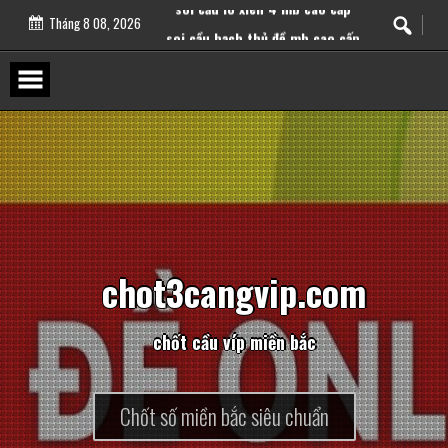
Skip
soi cầu lô xiên 4 mb cao cấp
to
Tháng 8 08, 2026
content
soi cầu bạch thủ đề mb cao cấp
soi cầu đề đầu đuôi mb cao cấp
soi cầu lô xiên 2 mb cao cấp
soi cầu dàn đề 8 con mb cao cấp
c
h
o
t
3
c
a
n
g
v
i
p
.
c
o
m
c
h
ố
t
c
ầ
u
v
í
p
m
i
ề
n
b
ắ
c
Chốt số miền bắc siêu chuẩn