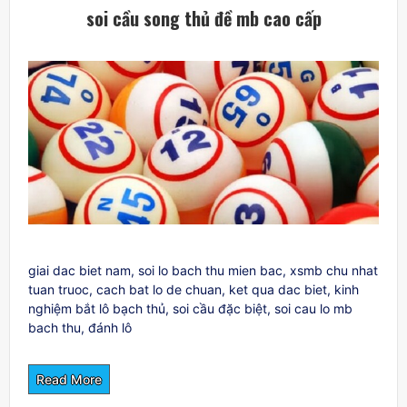
soi cầu song thủ đề mb cao cấp
giai dac biet nam, soi lo bach thu mien bac, xsmb chu nhat
tuan truoc, cach bat lo de chuan, ket qua dac biet, kinh
nghiệm bắt lô bạch thủ, soi cầu đặc biệt, soi cau lo mb
bach thu, đánh lô
Read More