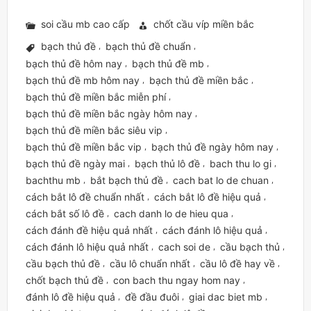
soi cầu mb cao cấp
chốt cầu víp miền bắc
bạch thủ đề
bạch thủ đề chuẩn
,
,
bạch thủ đề hôm nay
bạch thủ đề mb
,
,
bạch thủ đề mb hôm nay
bạch thủ đề miền bắc
,
,
bạch thủ đề miền bắc miễn phí
,
bạch thủ đề miền bắc ngày hôm nay
,
bạch thủ đề miền bắc siêu vip
,
bạch thủ đề miền bắc vip
bạch thủ đề ngày hôm nay
,
,
bạch thủ đề ngày mai
bạch thủ lô đề
bach thu lo gi
,
,
,
bachthu mb
bắt bạch thủ đề
cach bat lo de chuan
,
,
,
cách bắt lô đề chuẩn nhất
cách bắt lô đề hiệu quả
,
,
cách bắt số lô đề
cach danh lo de hieu qua
,
,
cách đánh đề hiệu quả nhất
cách đánh lô hiệu quả
,
,
cách đánh lô hiệu quả nhất
cach soi de
cầu bạch thủ
,
,
,
cầu bạch thủ đề
cầu lô chuẩn nhất
cầu lô đề hay về
,
,
,
chốt bạch thủ đề
con bach thu ngay hom nay
,
,
đánh lô đề hiệu quả
đề đầu đuôi
giai dac biet mb
,
,
,