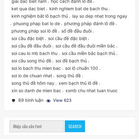
giai dac biet nam
học cách đánh lô đề
,
,
ket qua dac biet
kinh nghiem bat de bach thu
,
,
kinh nghiệm bắt lô bạch thủ
lay so dep nhat trong ngay
,
phuong phap bat lo de
phương pháp đánh lô đề
,
,
,
phương pháp soi lô đề
số đề đầu đuôi
,
,
soi cầu đặc biệt
soi cầu đề đặc biệt
,
,
soi cầu đề đầu đuôi
soi cầu đề đầu đuôi miền bắc
,
,
soi cau lo mb bach thu
soi cầu miền bắc bạch thủ
,
,
soi cầu song thủ đề
soi đề bạch thủ
,
,
soi lo bach thu mien bac
soi lô chuẩn 100
,
,
soi lo de chuan nhat
song thủ đề
,
,
song thủ đề hôm nay
xem bạch thủ lô đề
,
,
xin so danh de mien bac
xsmb chu nhat tuan truoc
,
89 bình luận
View 623
ở
soi
cầu
song
thủ
đề
mb
SEARCH
cao
cấp