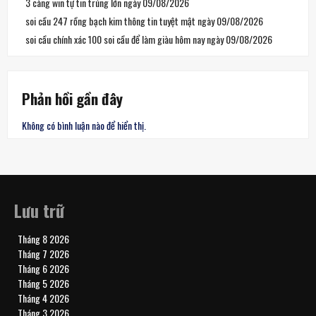
3 càng win tự tin trúng lớn ngày 09/08/2026
soi cầu 247 rồng bạch kim thông tin tuyệt mật ngày 09/08/2026
soi cầu chính xác 100 soi cầu để làm giàu hôm nay ngày 09/08/2026
Phản hồi gần đây
Không có bình luận nào để hiển thị.
Lưu trữ
Tháng 8 2026
Tháng 7 2026
Tháng 6 2026
Tháng 5 2026
Tháng 4 2026
Tháng 3 2026