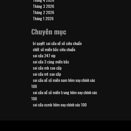
Tháng 3 2026
Tháng 2 2026
Tháng 1 2026
Chuyên mục
bí quyết soi cầu xổ số siêu chuẩn
chốt số miền bắc siêu chuẩn
soi cầu 247 vip
soi cầu 3 càng miền bắc
soi cầu mb cao cấp
soi cầu mt cao cấp
soi cầu xổ số miền nam hôm nay chính xác
100
soi cầu xổ số miền trung hôm nay chính xác
100
soi cầu xsmb hôm nay chính xác 100