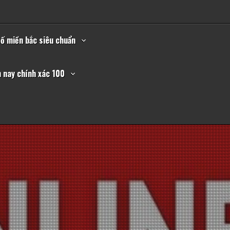
ố miền bắc siêu chuẩn
 nay chính xác 100