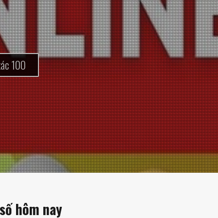
xác 100
 số hôm nay