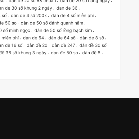
số
dàn de 20 số 68 chuẩn
dàn de 20 số hàng ngày
,
,
,
àn de 30 số khung 2 ngày
dan de 36
,
,
 số
dàn de 4 số 200k
dàn de 4 số miễn phí
,
,
,
de 50 so
dàn de 50 số đánh quanh năm
,
,
0 số minh ngọc
dàn de 50 số rồng bạch kim
,
,
 miễn phí
dan de 64
dàn de 64 số
dàn de 8 số
,
,
,
,
àn đề 16 số
dàn đề 20
dàn đề 247
dàn đề 30 số
,
,
,
,
đề 36 số khung 3 ngày
dan đe 50 so
dàn đề 8
,
,
,