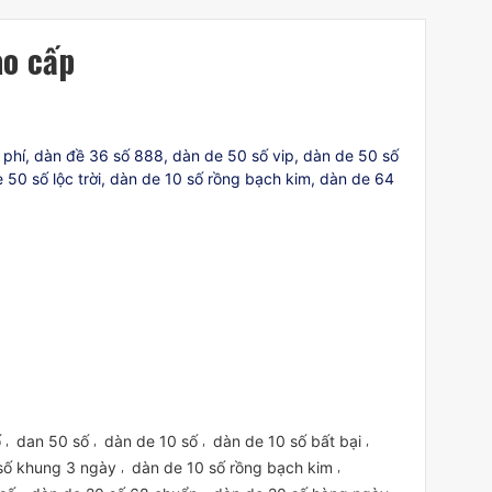
ao cấp
 phí, dàn đề 36 số 888, dàn de 50 số vip, dàn de 50 số
 50 số lộc trời, dàn de 10 số rồng bạch kim, dàn de 64
ố
dan 50 số
dàn de 10 số
dàn de 10 số bất bại
,
,
,
,
số khung 3 ngày
dàn de 10 số rồng bạch kim
,
,