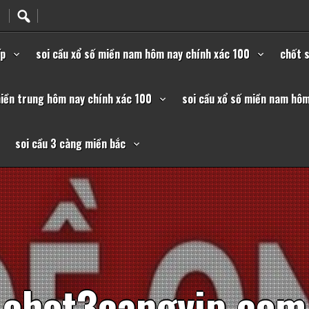
ấp
soi cầu xổ số miền nam hôm nay chính xác 100
chốt s
p
miền trung hôm nay chính xác 100
soi cầu xổ số miền nam hôm
soi cầu 3 càng miền bắc
c
h
o
t
3
c
a
n
g
v
i
p
.
c
o
m