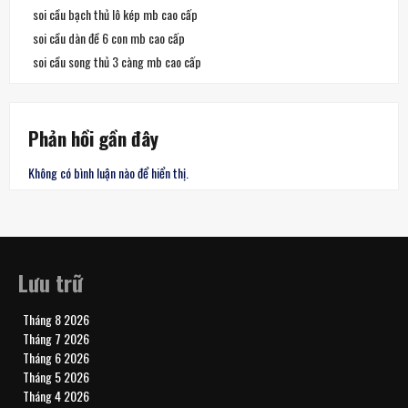
soi cầu bạch thủ lô kép mb cao cấp
soi cầu dàn đề 6 con mb cao cấp
soi cầu song thủ 3 càng mb cao cấp
Phản hồi gần đây
Không có bình luận nào để hiển thị.
Lưu trữ
Tháng 8 2026
Tháng 7 2026
Tháng 6 2026
Tháng 5 2026
Tháng 4 2026