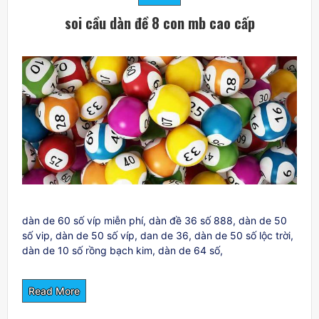
soi cầu dàn đề 8 con mb cao cấp
dàn de 60 số víp miễn phí, dàn đề 36 số 888, dàn de 50
số vip, dàn de 50 số víp, dan de 36, dàn de 50 số lộc trời,
dàn de 10 số rồng bạch kim, dàn de 64 số,
Read More