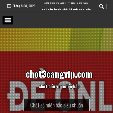
Skip
soi cầu lô xiên 4 mb cao cấp
to
Tháng 8 08, 2026
content
soi cầu bạch thủ đề mb cao cấp
soi cầu đề đầu đuôi mb cao cấp
soi cầu lô xiên 2 mb cao cấp
soi cầu dàn đề 8 con mb cao cấp
c
h
o
t
3
c
a
n
g
v
i
p
.
c
o
m
c
h
ố
t
c
ầ
u
v
í
p
m
i
ề
n
b
ắ
c
Chốt số miền bắc siêu chuẩn