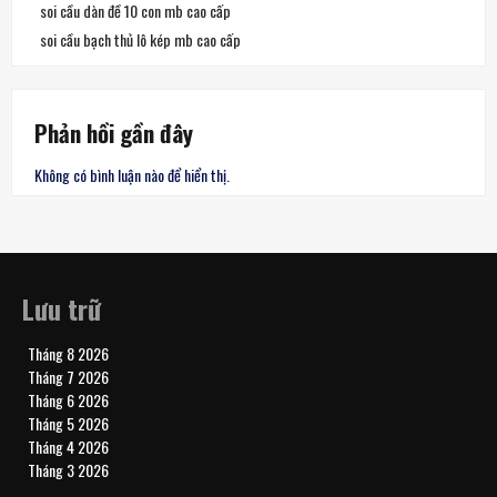
soi cầu dàn đề 10 con mb cao cấp
soi cầu bạch thủ lô kép mb cao cấp
Phản hồi gần đây
Không có bình luận nào để hiển thị.
Lưu trữ
Tháng 8 2026
Tháng 7 2026
Tháng 6 2026
Tháng 5 2026
Tháng 4 2026
Tháng 3 2026