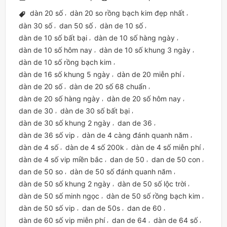
dàn 20 số
dàn 20 so rồng bạch kim đẹp nhất
,
,
dàn 30 số
dan 50 số
dàn de 10 số
,
,
,
dàn de 10 số bất bại
dàn de 10 số hàng ngày
,
,
dàn de 10 số hôm nay
dàn de 10 số khung 3 ngày
,
,
dàn de 10 số rồng bạch kim
,
dàn de 16 số khung 5 ngày
dàn de 20 miễn phí
,
,
dàn de 20 số
dàn de 20 số 68 chuẩn
,
,
dàn de 20 số hàng ngày
dàn de 20 số hôm nay
,
,
dan de 30
dàn de 30 số bất bại
,
,
dàn de 30 số khung 2 ngày
dan de 36
,
,
dàn de 36 số vip
dàn de 4 càng đánh quanh năm
,
,
dàn de 4 số
dàn de 4 số 200k
dàn de 4 số miễn phí
,
,
,
dàn de 4 số vip miền bắc
dan de 50
dan de 50 con
,
,
,
dan de 50 so
dàn de 50 số đánh quanh năm
,
,
dàn de 50 số khung 2 ngày
dàn de 50 số lộc trời
,
,
dàn de 50 số minh ngọc
dàn de 50 số rồng bạch kim
,
,
dàn de 50 số vip
dan de 50s
dan de 60
,
,
,
dàn de 60 số vip miễn phí
dan de 64
dàn de 64 số
,
,
,