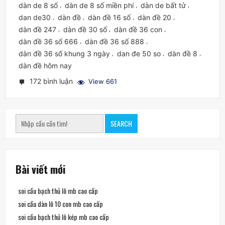
dàn de 8 số
dàn de 8 số miền phí
dàn de bất tử
,
,
,
dan de30
dàn đề
dàn đề 16 số
dàn đề 20
,
,
,
,
dàn đề 247
dàn đề 30 số
dàn đề 36 con
,
,
,
dàn đề 36 số 666
dàn đề 36 số 888
,
,
dàn đề 36 số khung 3 ngày
dan đe 50 so
dàn đề 8
,
,
,
dàn đề hôm nay
172 bình luận
View 661
ở
soi
cầu
dàn
đề
8
con
SEARCH
mb
cao
cấp
Bài viết mới
soi cầu bạch thủ lô mb cao cấp
soi cầu dàn lô 10 con mb cao cấp
soi cầu bạch thủ lô kép mb cao cấp