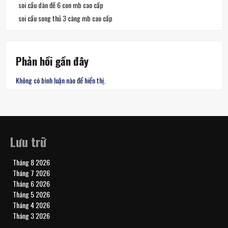
soi cầu dàn đề 6 con mb cao cấp
soi cầu song thủ 3 càng mb cao cấp
Phản hồi gần đây
Không có bình luận nào để hiển thị.
Lưu trữ
Tháng 8 2026
Tháng 7 2026
Tháng 6 2026
Tháng 5 2026
Tháng 4 2026
Tháng 3 2026