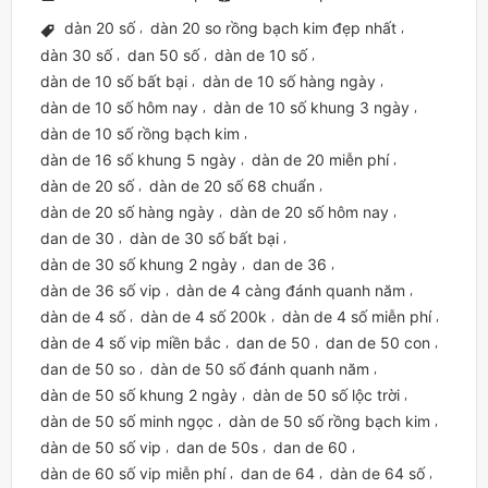
dàn 20 số
dàn 20 so rồng bạch kim đẹp nhất
,
,
dàn 30 số
dan 50 số
dàn de 10 số
,
,
,
dàn de 10 số bất bại
dàn de 10 số hàng ngày
,
,
dàn de 10 số hôm nay
dàn de 10 số khung 3 ngày
,
,
dàn de 10 số rồng bạch kim
,
dàn de 16 số khung 5 ngày
dàn de 20 miễn phí
,
,
dàn de 20 số
dàn de 20 số 68 chuẩn
,
,
dàn de 20 số hàng ngày
dàn de 20 số hôm nay
,
,
dan de 30
dàn de 30 số bất bại
,
,
dàn de 30 số khung 2 ngày
dan de 36
,
,
dàn de 36 số vip
dàn de 4 càng đánh quanh năm
,
,
dàn de 4 số
dàn de 4 số 200k
dàn de 4 số miễn phí
,
,
,
dàn de 4 số vip miền bắc
dan de 50
dan de 50 con
,
,
,
dan de 50 so
dàn de 50 số đánh quanh năm
,
,
dàn de 50 số khung 2 ngày
dàn de 50 số lộc trời
,
,
dàn de 50 số minh ngọc
dàn de 50 số rồng bạch kim
,
,
dàn de 50 số vip
dan de 50s
dan de 60
,
,
,
dàn de 60 số vip miễn phí
dan de 64
dàn de 64 số
,
,
,