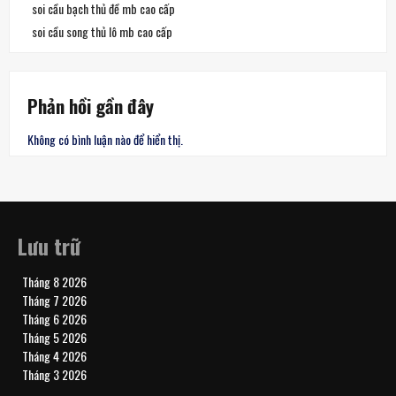
soi cầu bạch thủ đề mb cao cấp
soi cầu song thủ lô mb cao cấp
Phản hồi gần đây
Không có bình luận nào để hiển thị.
Lưu trữ
Tháng 8 2026
Tháng 7 2026
Tháng 6 2026
Tháng 5 2026
Tháng 4 2026
Tháng 3 2026