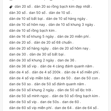
dàn 20 số
dàn 20 so rồng bạch kim đẹp nhất
,
,
dàn 30 số
dan 50 số
dàn de 10 số
,
,
,
dàn de 10 số bất bại
dàn de 10 số hàng ngày
,
,
dàn de 10 số hôm nay
dàn de 10 số khung 3 ngày
,
,
dàn de 10 số rồng bạch kim
,
dàn de 16 số khung 5 ngày
dàn de 20 miễn phí
,
,
dàn de 20 số
dàn de 20 số 68 chuẩn
,
,
dàn de 20 số hàng ngày
dàn de 20 số hôm nay
,
,
dan de 30
dàn de 30 số bất bại
,
,
dàn de 30 số khung 2 ngày
dan de 36
,
,
dàn de 36 số vip
dàn de 4 càng đánh quanh năm
,
,
dàn de 4 số
dàn de 4 số 200k
dàn de 4 số miễn phí
,
,
,
dàn de 4 số vip miền bắc
dan de 50
dan de 50 con
,
,
,
dan de 50 so
dàn de 50 số đánh quanh năm
,
,
dàn de 50 số khung 2 ngày
dàn de 50 số lộc trời
,
,
dàn de 50 số minh ngọc
dàn de 50 số rồng bạch kim
,
,
dàn de 50 số vip
dan de 50s
dan de 60
,
,
,
dàn de 60 số vip miễn phí
dan de 64
dàn de 64 số
,
,
,