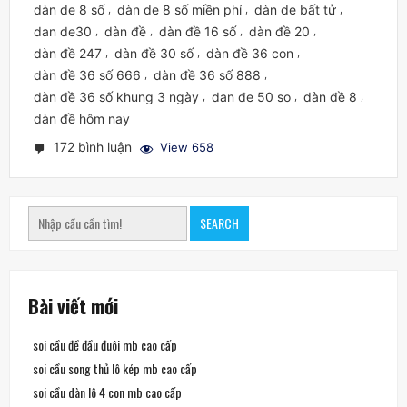
dàn de 8 số
dàn de 8 số miền phí
dàn de bất tử
,
,
,
dan de30
dàn đề
dàn đề 16 số
dàn đề 20
,
,
,
,
dàn đề 247
dàn đề 30 số
dàn đề 36 con
,
,
,
dàn đề 36 số 666
dàn đề 36 số 888
,
,
dàn đề 36 số khung 3 ngày
dan đe 50 so
dàn đề 8
,
,
,
dàn đề hôm nay
172 bình luận
View 658
ở
soi
cầu
dàn
đề
8
con
SEARCH
mb
cao
cấp
Bài viết mới
soi cầu đề đầu đuôi mb cao cấp
soi cầu song thủ lô kép mb cao cấp
soi cầu dàn lô 4 con mb cao cấp