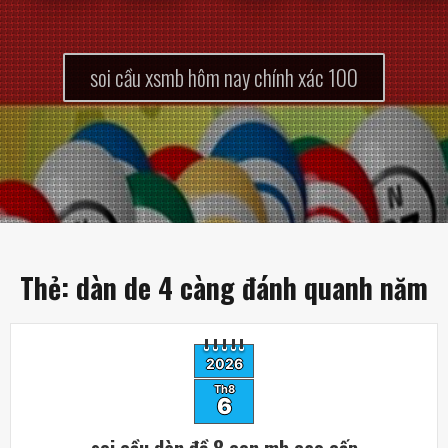
soi cầu xsmb hôm nay chính xác 100
Thẻ:
dàn de 4 càng đánh quanh năm
2026
Th8
6
soi cầu dàn đề 8 con mb cao cấp