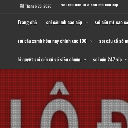
soi cầu song thủ lô mb cao cấp
Skip
Tháng 6 26, 2026
to
soi cầu dàn lô 8 con mb cao cấp
content
soi cầu dàn lô 6 con mb cao cấp
Trang chủ
soi cầu mb cao cấp
soi cầu mt cao c
soi cầu song thủ 3 càng mb cao cấp
soi cầu xsmb hôm nay chính xác 100
soi cầu xổ số 
bí quyết soi cầu xổ số siêu chuẩn
soi cầu 247 vip