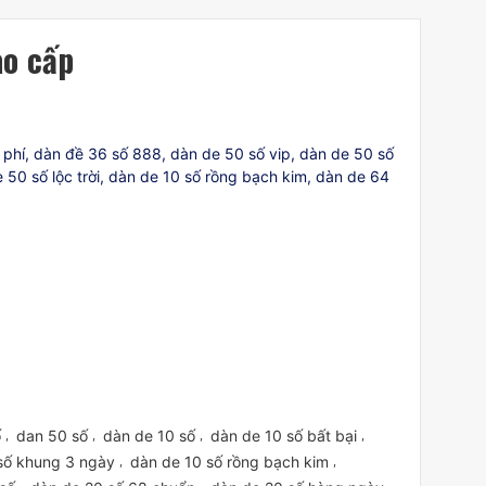
ao cấp
 phí, dàn đề 36 số 888, dàn de 50 số vip, dàn de 50 số
 50 số lộc trời, dàn de 10 số rồng bạch kim, dàn de 64
ố
dan 50 số
dàn de 10 số
dàn de 10 số bất bại
,
,
,
,
số khung 3 ngày
dàn de 10 số rồng bạch kim
,
,