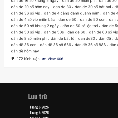
dàn de 16 số khung 5 ngày
dàn de 20 miễn phí
dàn de 20 
,
,
dàn de 20 số hôm nay
dan de 30
dàn de 30 số bất bại
d
,
,
,
dàn de 36 số vip
dàn de 4 càng đánh quanh năm
dàn de 4
,
,
dàn de 4 số vip miền bắc
dan de 50
dan de 50 con
dan 
,
,
,
dàn de 50 số khung 2 ngày
dàn de 50 số lộc trời
dàn de 5
,
,
dàn de 50 số vip
dan de 50s
dan de 60
dàn de 60 số vip
,
,
,
dàn de 8 số miền phí
dàn de bất tử
dan de30
dàn đề
d
,
,
,
,
dàn đề 36 con
dàn đề 36 số 666
dàn đề 36 số 888
dàn 
,
,
,
dàn đề hôm nay
ở
172 bình luận
View 606
soi
cầu
dàn
đề
8
con
mb
cao
cấp
Lưu trữ
Tháng 6 2026
Tháng 5 2026
Tháng 4 2026