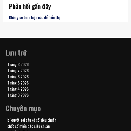
Phản hồi gần đây
Không có bình luận nào để hiển thị.
Lưu trữ
Tháng 8 2026
Tháng 7 2026
Tháng 6 2026
Tháng 5 2026
Tháng 4 2026
Tháng 3 2026
Chuyên mục
bí quyết soi cầu xổ số siêu chuẩn
chốt số miền bắc siêu chuẩn