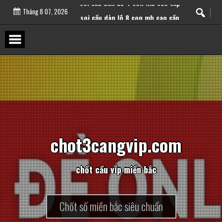
Skip
soi cầu dàn đề 4 con mb cao cấp
to
Tháng 8 07, 2026
content
soi cầu dàn lô 8 con mb cao cấp
soi cầu dàn lô 10 con mb cao cấp
soi cầu song thủ 3 càng mb cao cấp
soi cầu bạch thủ lô mb cao cấp
c
h
o
t
3
c
a
n
g
v
i
p
.
c
o
m
c
h
ố
t
c
ầ
u
v
í
p
m
i
ề
n
b
ắ
c
Chốt số miền bắc siêu chuẩn