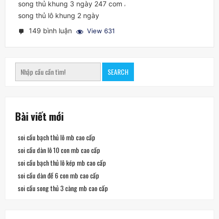
song thủ khung 3 ngày 247 com
,
song thủ lô khung 2 ngày
149 bình luận
View 631
ở
soi
cầu
song
thủ
lô
kép
SEARCH
mb
cao
cấp
Bài viết mới
soi cầu bạch thủ lô mb cao cấp
soi cầu dàn lô 10 con mb cao cấp
soi cầu bạch thủ lô kép mb cao cấp
soi cầu dàn đề 6 con mb cao cấp
soi cầu song thủ 3 càng mb cao cấp