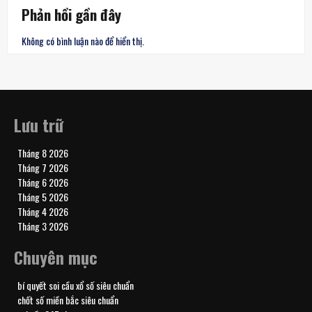
Phản hồi gần đây
Không có bình luận nào để hiển thị.
Lưu trữ
Tháng 8 2026
Tháng 7 2026
Tháng 6 2026
Tháng 5 2026
Tháng 4 2026
Tháng 3 2026
Chuyên mục
bí quyết soi cầu xổ số siêu chuẩn
chốt số miền bắc siêu chuẩn