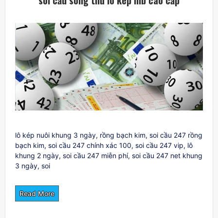
lô kép nuôi khung 3 ngày, rồng bạch kim, soi cầu 247 rồng
bạch kim, soi cầu 247 chính xác 100, soi cầu 247 vip, lô
khung 2 ngày, soi cầu 247 miễn phí, soi cầu 247 net khung
3 ngày, soi
Read More