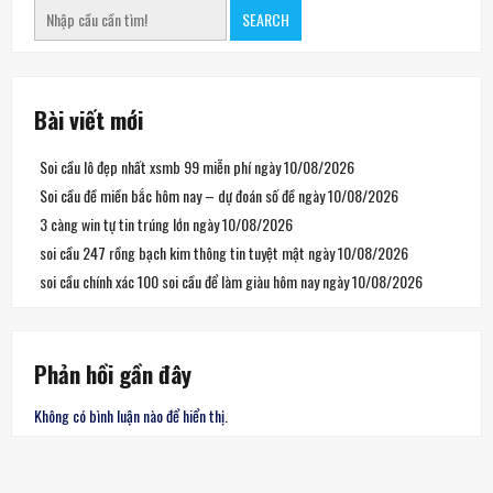
nay
SEARCH
quá
chuẩn
sau
6h30
Bài viết mới
Soi cầu lô đẹp nhất xsmb 99 miễn phí ngày 10/08/2026
Soi cầu đề miền bắc hôm nay – dự đoán số đề ngày 10/08/2026
3 càng win tự tin trúng lớn ngày 10/08/2026
soi cầu 247 rồng bạch kim thông tin tuyệt mật ngày 10/08/2026
soi cầu chính xác 100 soi cầu để làm giàu hôm nay ngày 10/08/2026
Phản hồi gần đây
Không có bình luận nào để hiển thị.