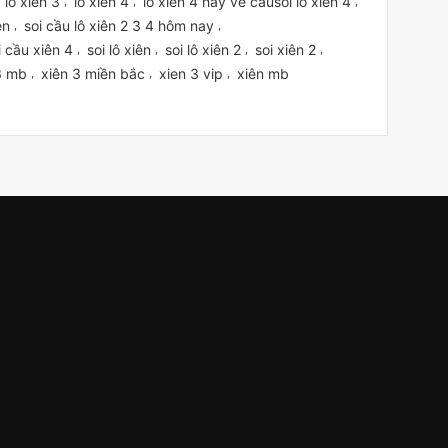
lô xiên 3
lô xiên 4
lô xiên 4 hay về cầusoi lô xiên 4
,
,
,
,
ên
soi cầu lô xiên 2 3 4 hôm nay
,
,
i cầu xiên 4
soi lô xiên
soi lô xiên 2
soi xiên 2
,
,
,
,
3 mb
xiên 3 miền bắc
xien 3 vip
xiên mb
,
,
,