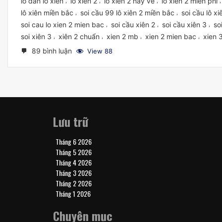
lo dan lo xien
lô xiên 2
lo xien 2 hay ve
lô xiên 2 miền phí
,
,
,
lô xiên miền bắc
soi cầu 99 lô xiên 2 miền bắc
soi cầu lô xi
,
,
soi cau lo xien 2 mien bac
soi cầu xiên 2
soi cầu xiên 3
so
,
,
,
soi xiên 3
xiên 2 chuẩn
xien 2 mb
xien 2 mien bac
xien 
,
,
,
,
ở
89 bình luận
View 88
soi
cầu
lô
xiên
4
mb
cao
cấp
Lưu trữ
Tháng 6 2026
Tháng 5 2026
Tháng 4 2026
Tháng 3 2026
Tháng 2 2026
Tháng 1 2026
Chuyên mục