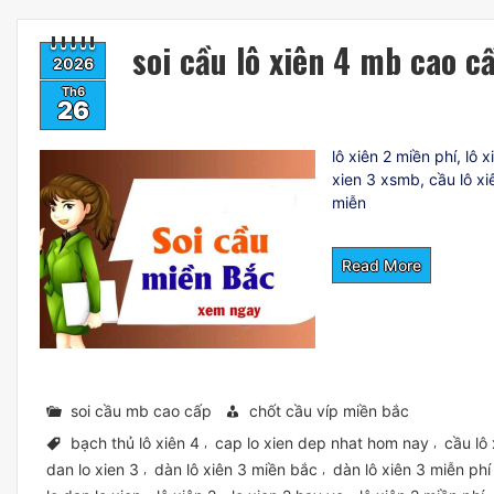
soi cầu lô xiên 4 mb cao c
2026
Th6
26
lô xiên 2 miền phí, lô 
xien 3 xsmb, cầu lô xi
miễn
Read More
soi cầu mb cao cấp
chốt cầu víp miền bắc
bạch thủ lô xiên 4
cap lo xien dep nhat hom nay
cầu lô 
,
,
dan lo xien 3
dàn lô xiên 3 miền bắc
dàn lô xiên 3 miễn phí
,
,