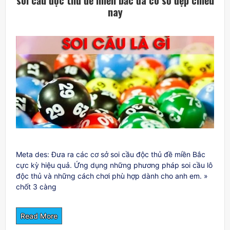
nay
Meta des: Đưa ra các cơ sở soi cầu độc thủ đề miền Bắc
cực kỳ hiệu quả. Ứng dụng những phương pháp soi cầu lô
độc thủ và những cách chơi phù hợp dành cho anh em. »
chốt 3 càng
Read More