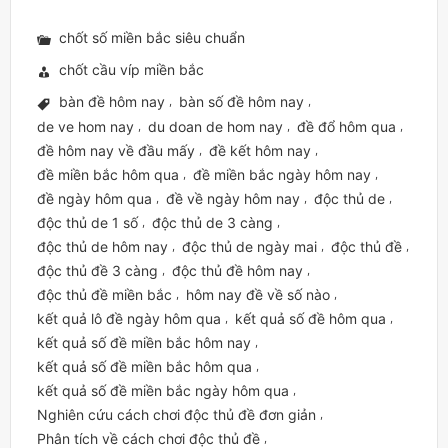
chốt số miền bắc siêu chuẩn
chốt cầu víp miền bắc
bàn đề hôm nay
bàn số đề hôm nay
,
,
de ve hom nay
du doan de hom nay
đề đổ hôm qua
,
,
,
đề hôm nay về đầu mấy
đề kết hôm nay
,
,
đề miền bắc hôm qua
đề miền bắc ngày hôm nay
,
,
đề ngày hôm qua
đề về ngày hôm nay
độc thủ de
,
,
,
độc thủ de 1 số
độc thủ de 3 càng
,
,
độc thủ de hôm nay
độc thủ de ngày mai
độc thủ đề
,
,
,
độc thủ đề 3 càng
độc thủ đề hôm nay
,
,
độc thủ đề miền bắc
hôm nay đề về số nào
,
,
kết quả lô đề ngày hôm qua
kết quả số đề hôm qua
,
,
kết quả số đề miền bắc hôm nay
,
kết quả số đề miền bắc hôm qua
,
kết quả số đề miền bắc ngày hôm qua
,
Nghiên cứu cách chơi độc thủ đề đơn giản
,
Phân tích về cách chơi độc thủ đề
,