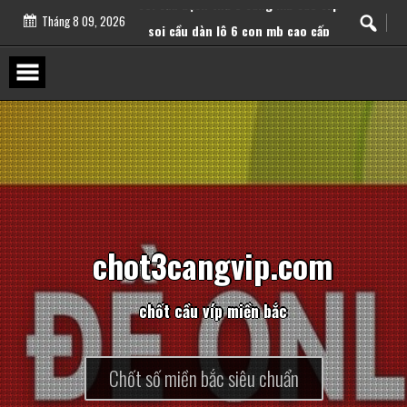
Skip
soi cầu bạch thủ 3 càng mb cao cấp
to
Tháng 8 09, 2026
content
soi cầu dàn lô 6 con mb cao cấp
soi cầu dàn lô 8 con mb cao cấp
soi cầu dàn đề 4 con mb cao cấp
soi cầu dàn đề 10 con mb cao cấp
c
h
o
t
3
c
a
n
g
v
i
p
.
c
o
m
c
h
ố
t
c
ầ
u
v
í
p
m
i
ề
n
b
ắ
c
Chốt số miền bắc siêu chuẩn