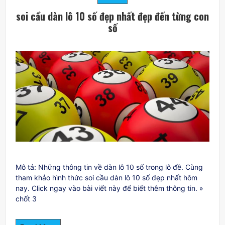
soi cầu dàn lô 10 số đẹp nhất đẹp đến từng con
số
Mô tả: Những thông tin về dàn lô 10 số trong lô đề. Cùng
tham khảo hình thức soi cầu dàn lô 10 số đẹp nhất hôm
nay. Click ngay vào bài viết này để biết thêm thông tin. »
chốt 3