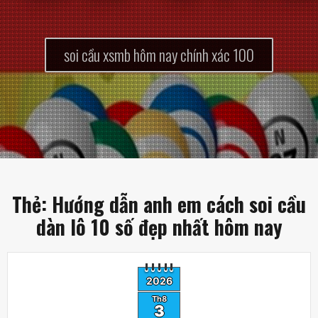
soi cầu xsmb hôm nay chính xác 100
Thẻ:
Hướng dẫn anh em cách soi cầu
dàn lô 10 số đẹp nhất hôm nay
2026
Th8
3