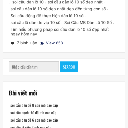
soi cầu dàn lô 10
soi cầu dàn lô 10 số đẹp nhất
,
,
,
soi cầu dàn lô 10 số đẹp nhất đẹp đến từng con số
,
Soi cầu động để thực hiện dàn lô 10 số
,
soi cầu lô dàn de vip 10 số
Soi Cầu MB Dàn Lô 10 Số
,
,
Tìm hiểu phương pháp soi cầu dàn lô 10 số đẹp nhất
ngay hôm nay
2 bình luận
View 653
ở
soi
cầu
dàn
lô
10
số
SEARCH
đẹp
nhất
đẹp
đến
từng
con
số
Bài viết mới
soi cầu dàn đề 8 con mb cao cấp
soi cầu bạch thủ đề mb cao cấp
soi cầu dàn đề 6 con mb cao cấp
soi cầu lô xiên 2 mb cao cấp