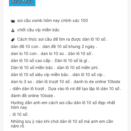
Read More
soi cầu xsmb hôm nay chính xác 100
chốt cầu víp miền bắc
Cách thức soi cầu để tìm ra được dàn lô 10 số
,
dàn đề 10 con
dàn đề 10 số khung 2 ngày
,
,
dan lo 10 con
dan lo 10 so
dàn lô 10 số
,
,
,
dàn lô 10 số cao cấp
Dàn lô 10 số là gì
,
,
Dàn lô 10 số miền bắc
dàn lô 10 số miền phí
,
,
dàn lô 10 số siêu víp miền bắc
dàn lô 10 số vip
,
,
dan lo 3 so
dàn lô trượt 10 số
danh lo de online 10lode
,
,
diễn dàn lô trượt
Dựa vào lô rơi để tạo lập lô dàn 10 số
,
,
,
đánh đề online 10lode
,
Hướng dẫn anh em cách soi cầu dàn lô 10 số đẹp nhất
hôm nay
lô 10 số
,
,
Những lưu ý nào khi chơi dàn lô 10 số mà anh em cần
nắm rõ