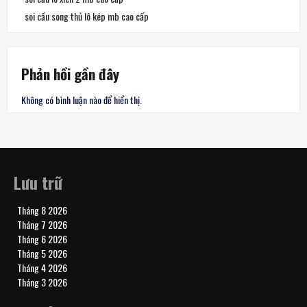
soi cầu song thủ lô kép mb cao cấp
Phản hồi gần đây
Không có bình luận nào để hiển thị.
Lưu trữ
Tháng 8 2026
Tháng 7 2026
Tháng 6 2026
Tháng 5 2026
Tháng 4 2026
Tháng 3 2026