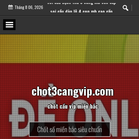
Skip
soi cầu bạch thủ 3 càng mb cao cấp
to
Tháng 8 06, 2026
content
soi cầu dàn lô 4 con mb cao cấp
soi cầu dàn lô 8 con mb cao cấp
soi cầu bạch thủ lô mb cao cấp
soi cầu song thủ đề mb cao cấp
c
h
o
t
3
c
a
n
g
v
i
p
.
c
o
m
c
h
ố
t
c
ầ
u
v
í
p
m
i
ề
n
b
ắ
c
Chốt số miền bắc siêu chuẩn