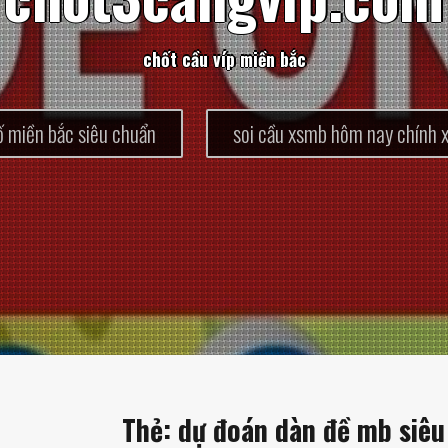
c
h
ố
t
c
ầ
u
v
í
p
m
i
ề
n
b
ắ
c
ố miền bắc siêu chuẩn
soi cầu xsmb hôm nay chính 
Thẻ:
dự đoán dàn đề mb siêu 