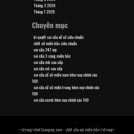
Tháng 2 2026
Tháng 1 2026
Chuyên mục
bí quyết soi cầu xổ số siêu chuẩn
chốt số miền bắc siêu chuẩn
soi cầu 247 vip
soi cầu 3 càng miền bắc
soi cầu mb cao cấp
soi cầu mt cao cấp
soi cầu xổ số miền nam hôm nay chính xác
100
soi cầu xổ số miền trung hôm nay chính xác
100
soi cầu xsmb hôm nay chính xác 100
<strong>chot3cangvip.com - chốt cầu vip miền bắc</strong>