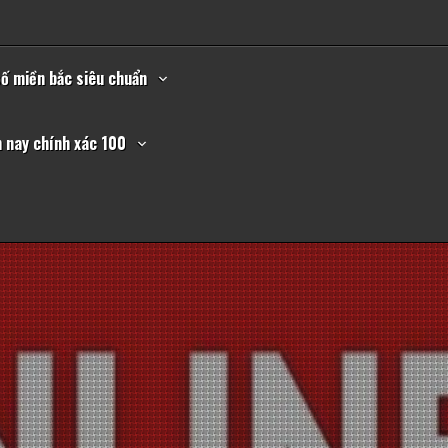
ố miền bắc siêu chuẩn
 nay chính xác 100