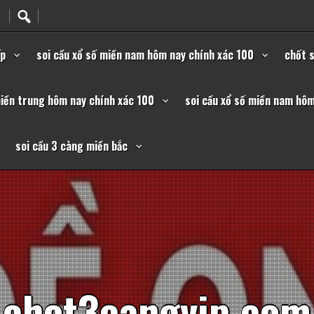
ấp
soi cầu xổ số miền nam hôm nay chính xác 100
chốt s
miền trung hôm nay chính xác 100
soi cầu xổ số miền nam hôm
soi cầu 3 càng miền bắc
c
h
o
t
3
c
a
n
g
v
i
p
.
c
o
m