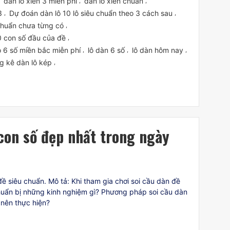
dàn lô xiên 3 miễn phí
dàn lô xiên chuẩn
,
,
,
3
Dự đoán dàn lô 10 lô siêu chuẩn theo 3 cách sau
,
,
chuẩn chưa từng có
,
 con số đầu của đề
,
ô 6 số miền bắc miễn phí
lô dàn 6 số
lô dàn hôm nay
,
,
,
g kê dàn lô kép
,
 con số đẹp nhất trong ngày
ề siêu chuẩn. Mô tả: Khi tham gia chơi soi cầu dàn đề
huẩn bị những kinh nghiệm gì? Phương pháp soi cầu dàn
nên thực hiện?