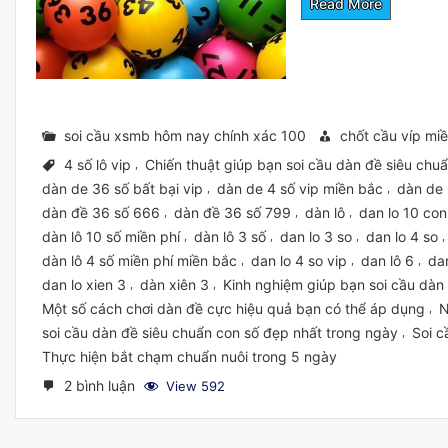
Read More
soi cầu xsmb hôm nay chính xác 100
chốt cầu víp mi
4 số lô vip
Chiến thuật giúp bạn soi cầu dàn đề siêu chu
,
dàn de 36 số bất bại vip
dàn de 4 số vip miền bắc
dàn de 
,
,
dàn đề 36 số 666
dàn đề 36 số 799
dàn lô
dan lo 10 con
,
,
,
dàn lô 10 số miền phí
dàn lô 3 số
dan lo 3 so
dan lo 4 so
,
,
,
dàn lô 4 số miền phí miền bắc
dan lo 4 so vip
dan lô 6
da
,
,
,
dan lo xien 3
dàn xiên 3
Kinh nghiệm giúp bạn soi cầu dàn
,
,
Một số cách chơi dàn đề cực hiệu quả bạn có thể áp dụng
N
,
soi cầu dàn đề siêu chuẩn con số đẹp nhất trong ngày
Soi c
,
Thực hiện bắt chạm chuẩn nuôi trong 5 ngày
ở
2 bình luận
View 592
soi
cầu
dàn
đề
siêu