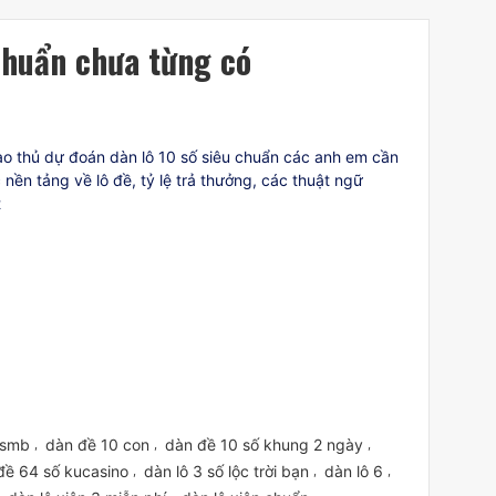
 chuẩn chưa từng có
ao thủ dự đoán dàn lô 10 số siêu chuẩn các anh em cần
c nền tảng về lô đề, tỷ lệ trả thưởng, các thuật ngữ
t
xsmb
dàn đề 10 con
dàn đề 10 số khung 2 ngày
,
,
,
đề 64 số kucasino
dàn lô 3 số lộc trời bạn
dàn lô 6
,
,
,