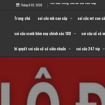
Skip
Tháng 6 03, 2026
to
soi cầu song thủ đề mb cao cấp
content
soi cầu dàn lô 6 con mb cao cấp
Trang chủ
soi cầu mb cao cấp
soi cầu mt cao c
soi cầu bạch thủ đề mb cao cấp
soi cầu xsmb hôm nay chính xác 100
soi cầu xổ số 
bí quyết soi cầu xổ số siêu chuẩn
soi cầu 247 vip