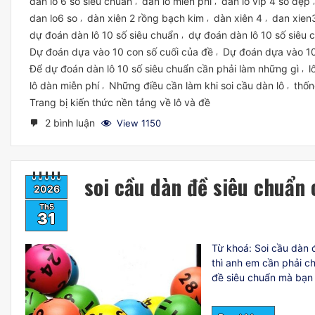
dàn lô 6 số siêu chuẩn
dàn lô miễn phí
dàn lô vip 4 số đẹp
,
,
dan lo6 so
dàn xiên 2 rồng bạch kim
dàn xiên 4
dan xien
,
,
,
dự đoán dàn lô 10 số siêu chuẩn
dự đoán dàn lô 10 số siêu 
,
Dự đoán dựa vào 10 con số cuối của đề
Dự đoán dựa vào 10
,
Để dự đoán dàn lô 10 số siêu chuẩn cần phải làm những gì
l
,
lô dàn miễn phí
Những điều cần làm khi soi cầu dàn lô
thốn
,
,
Trang bị kiến thức nền tảng về lô và đề
ở
2 bình luận
View 1150
dự
đoán
dàn
lô
10
số
soi cầu dàn đề siêu chuẩn
siêu
2026
chuẩn
chưa
từng
Th5
có
31
Từ khoá: Soi cầu dàn đ
thì anh em cần phải c
đề siêu chuẩn mà bạn 