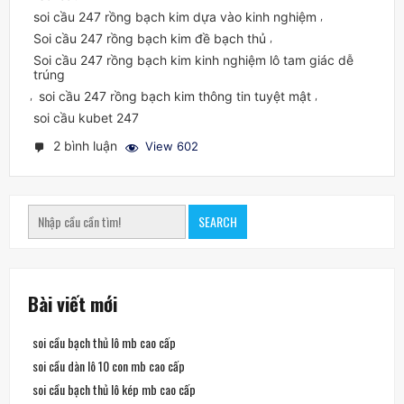
soi cầu 247 rồng bạch kim dựa vào kinh nghiệm
,
Soi cầu 247 rồng bạch kim đề bạch thủ
,
Soi cầu 247 rồng bạch kim kinh nghiệm lô tam giác dễ
trúng
soi cầu 247 rồng bạch kim thông tin tuyệt mật
,
,
soi cầu kubet 247
2 bình luận
View 602
ở
soi
cầu
247
rồng
bạch
kim
SEARCH
thông
tin
tuyệt
mật
Bài viết mới
soi cầu bạch thủ lô mb cao cấp
soi cầu dàn lô 10 con mb cao cấp
soi cầu bạch thủ lô kép mb cao cấp