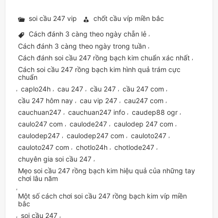
soi cầu 247 vip
chốt cầu víp miền bắc
Cách đánh 3 càng theo ngày chẵn lẻ
,
Cách đánh 3 càng theo ngày trong tuần
,
Cách đánh soi cầu 247 rồng bạch kim chuẩn xác nhất
,
Cách soi cầu 247 rồng bạch kim hình quả trám cực
chuẩn
caplo24h
cau 247
cầu 247
cầu 247 com
,
,
,
,
,
cầu 247 hôm nay
cau vip 247
cau247 com
,
,
,
cauchuan247
cauchuan247 info
caudep88 ogr
,
,
,
caulo247 com
caulode247
caulodep 247 com
,
,
,
caulodep247
caulodep247 com
cauloto247
,
,
,
cauloto247 com
chotlo24h
chotlode247
,
,
,
chuyên gia soi cầu 247
,
Mẹo soi cầu 247 rồng bạch kim hiệu quả của những tay
chơi lâu năm
,
Một số cách chơi soi cầu 247 rồng bạch kim víp miền
bắc
soi cầu 247
,
,