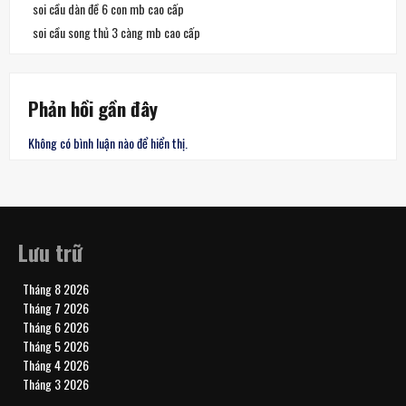
soi cầu dàn đề 6 con mb cao cấp
soi cầu song thủ 3 càng mb cao cấp
Phản hồi gần đây
Không có bình luận nào để hiển thị.
Lưu trữ
Tháng 8 2026
Tháng 7 2026
Tháng 6 2026
Tháng 5 2026
Tháng 4 2026
Tháng 3 2026