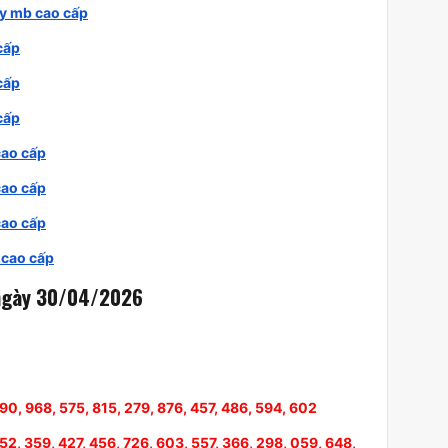
áy mb cao cấp
cấp
cấp
cấp
cao cấp
cao cấp
cao cấp
 cao cấp
 ngày 30/04/2026
90, 968, 575, 815, 279, 876, 457, 486, 594, 602
52, 359, 427, 456, 726, 603, 557, 366, 298, 059, 648,