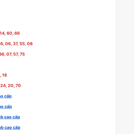
 14, 60, 66
06, 06, 37, 55, 08
36, 07, 57, 75
, 18
 24, 20, 70
ao cấp
ao cấp
mb cao cấp
mb cao cấp