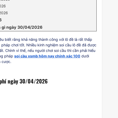
2026
/2026
6
là gì ngày 30/04/2026
ều biết rằng khả năng thành công với lô đề là rất thấp
háp chơi tốt. Nhiều kinh nghiệm soi cầu lô đề đã được
t. Chính vì thế, nếu người chơi soi cầu thì cần phải hiểu
ơng pháp
soi cầu xsmb hôm nay chính xác 100
dưới
á cược.
n phí ngày 30/04/2026