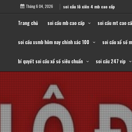
Skip
soi cầu dàn lô 4 con mb cao cấp
Tháng 6 04, 2026
to
content
soi cầu lô xiên 4 mb cao cấp
soi cầu lô xiên 2 mb cao cấp
Trang chủ
soi cầu mb cao cấp
soi cầu mt cao c
soi cầu bạch thủ 3 càng mb cao cấp
soi cầu xsmb hôm nay chính xác 100
soi cầu xổ số 
bí quyết soi cầu xổ số siêu chuẩn
soi cầu 247 vip