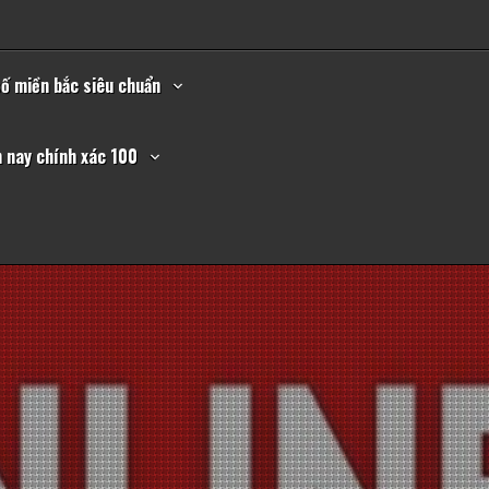
ố miền bắc siêu chuẩn
 nay chính xác 100