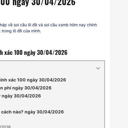
 100 ngày 30/04/2026
háp về soi cầu lô đề và soi cầu xsmb hôm nay chính
 trong lô đề của mình.
ính xác 100 ngày 30/04/2026
chính xác 100 ngày 30/04/2026
iễn phí ngày 30/04/2026
ay ngày 30/04/2026
g cách nào? ngày 30/04/2026
4/2026