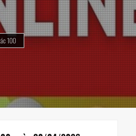
xác 100