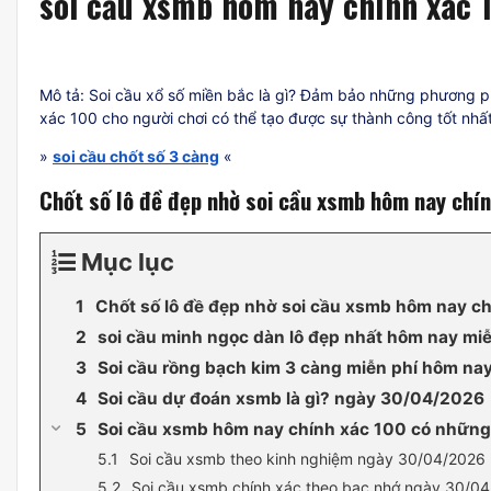
soi cầu xsmb hôm nay chính xác
Mô tả: Soi cầu xổ số miền bắc là gì? Đảm bảo những phương p
xác 100 cho người chơi có thể tạo được sự thành công tốt nhất
»
soi cầu chốt số 3 càng
«
Chốt số lô đề đẹp nhờ soi cầu xsmb hôm nay ch
Mục lục
Chốt số lô đề đẹp nhờ soi cầu xsmb hôm nay 
soi cầu minh ngọc dàn lô đẹp nhất hôm nay m
Soi cầu rồng bạch kim 3 càng miễn phí hôm n
Soi cầu dự đoán xsmb là gì? ngày 30/04/2026
Soi cầu xsmb hôm nay chính xác 100 có nhữn
Soi cầu xsmb theo kinh nghiệm ngày 30/04/2026
Soi cầu xsmb chính xác theo bạc nhớ ngày 30/0