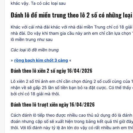
khác vậy. Ta có các loại sau
Đánh lô đề miền trung theo lô 2 số có những lo
Khác với cái nhà đài khác với nhà đài miền Trung chỉ có 18 giải
nhà đài. Do vậy khi tham gia cầu này anh em chỉ cần lựa chọn
lô miền trung như sau
Các loại lô đề miền trung
»
rồng bạch kim chốt 3 càng
«
Đánh theo lô xiên 2 số ngày 16/04/2026
Lô xiên 2 số thì ảnh em chỉ cần chọn đúng 2 số cuối cùng của 1
nhận về sẽ gấp 25 lần số tiền bạn bỏ ra đặt cược. Có thể thấy 
bởi chỉ có 18 giải mà thôi.
Đánh theo lô trượt xiên ngày 16/04/2026
Cách đánh lô tiếp theo được nhiều cao thủ sử dụng đó là đánh t
đoán nhưng cặp số sẽ xuất hiện trong bảng kết quả thì giờ đ
thôi. Với lối đánh này tỷ lệ ăn lớn do vậy có rất nhiều anh em t