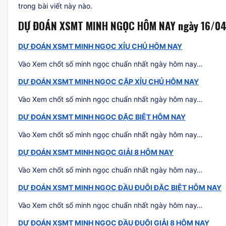
trong bài viết này nào.
DỰ ĐOÁN XSMT MINH NGỌC HÔM NAY ngày 16/0
DỰ ĐOÁN XSMT MINH NGỌC XỈU CHỦ HÔM NAY
Vào Xem chốt số minh ngọc chuẩn nhất ngày hôm nay…
DỰ ĐOÁN XSMT MINH NGỌC CẶP XỈU CHỦ HÔM NAY
Vào Xem chốt số minh ngọc chuẩn nhất ngày hôm nay…
DỰ ĐOÁN XSMT MINH NGỌC ĐẶC BIỆT HÔM NAY
Vào Xem chốt số minh ngọc chuẩn nhất ngày hôm nay…
DỰ ĐOÁN XSMT MINH NGỌC GIẢI 8 HÔM NAY
Vào Xem chốt số minh ngọc chuẩn nhất ngày hôm nay…
DỰ ĐOÁN XSMT MINH NGỌC ĐẦU ĐUÔI ĐẶC BIỆT HÔM NAY
Vào Xem chốt số minh ngọc chuẩn nhất ngày hôm nay…
DỰ ĐOÁN XSMT MINH NGỌC ĐẦU ĐUÔI GIẢI 8 HÔM NAY