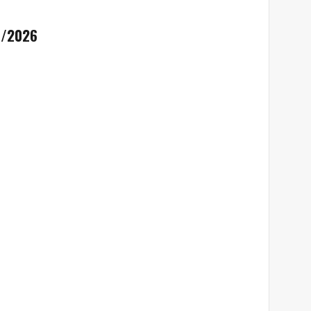
4/2026