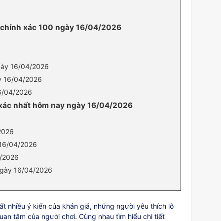
y chính xác 100 ngày 16/04/2026
ngày 16/04/2026
ày 16/04/2026
16/04/2026
 xác nhất hôm nay ngày 16/04/2026
/2026
 16/04/2026
4/2026
 ngày 16/04/2026
t nhiều ý kiến của khán giả, những người yêu thích lô
an tâm của người chơi. Cùng nhau tìm hiểu chi tiết