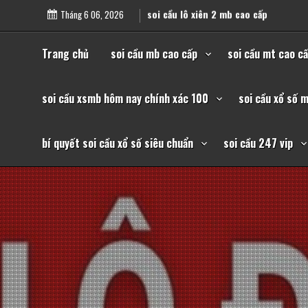
Skip
soi cầu dàn lô 4 con mb cao cấp
Tháng 6 06, 2026
to
content
soi cầu lô xiên 2 mb cao cấp
soi cầu bạch thủ 3 càng mb cao cấp
Trang chủ
soi cầu mb cao cấp
soi cầu mt cao c
soi cầu dàn lô 6 con mb cao cấp
soi cầu xsmb hôm nay chính xác 100
soi cầu xổ số 
bí quyết soi cầu xổ số siêu chuẩn
soi cầu 247 vip