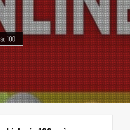
xác 100