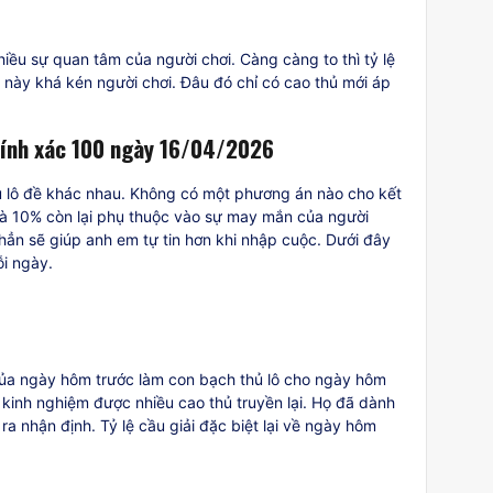
iều sự quan tâm của người chơi. Càng càng to thì tỷ lệ
 này khá kén người chơi. Đâu đó chỉ có cao thủ mới áp
hính xác 100 ngày 16/04/2026
ầu lô đề khác nhau. Không có một phương án nào cho kết
Và 10% còn lại phụ thuộc vào sự may mắn của người
hẳn sẽ giúp anh em tự tin hơn khi nhập cuộc. Dưới đây
ỗi ngày.
của ngày hôm trước làm con bạch thủ lô cho ngày hôm
 kinh nghiệm được nhiều cao thủ truyền lại. Họ đã dành
 ra nhận định. Tỷ lệ cầu giải đặc biệt lại về ngày hôm