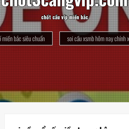
c
h
ố
t
c
ầ
u
v
í
p
m
i
ề
n
b
ắ
c
ố miền bắc siêu chuẩn
soi cầu xsmb hôm nay chính 