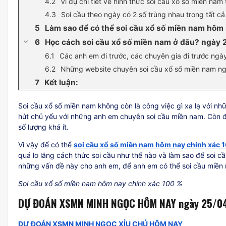
Ví dụ chi tiết về hình thức soi cầu xổ số miền n
Soi cầu theo ngày có 2 số trùng nhau trong tất c
Làm sao để có thể soi cầu xổ số miền nam hô
Học cách soi cầu xổ số miền nam ở đâu? ngày
Các anh em đi trước, các chuyên gia đi trước ng
Những website chuyên soi cầu xổ số miền nam n
Kết luận:
Soi cầu xổ số miền nam không còn là công việc gì xa lạ với n
hút chủ yếu với những anh em chuyên soi cầu miền nam. Còn đ
số lượng khá ít.
Vì vậy để có thể
soi cầu xổ số miền nam hôm nay chính xác 
quá lo lắng cách thức soi cầu như thế nào và làm sao để soi cầ
những vấn đề này cho anh em, để anh em có thể soi cầu miề
Soi cầu xổ số miền nam hôm nay chính xác 100 %
DỰ ĐOÁN XSMN MINH NGỌC HÔM NAY ngày 25/0
DỰ ĐOÁN XSMN MINH NGỌC XỈU CHỦ HÔM NAY