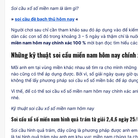
Soi cầu xổ số miền nam là làm gì?
»
soi cầu đề bạch thủ hôm nay
«
Người chơi sau chỉ cần tham khảo sau đó áp dụng vào để kiểm 
dàn các con số đó trong khoảng 3 – 5 ngày và thậm chí là nuô
miền nam hôm nay chính xác 100 %
mời bạn đọc tìm hiểu các
Những kỹ thuật soi cầu miền nam hôm nay chín
Mỗi anh em tại vùng miền khác nhau sẽ tìm ra cho mình những q
nào cũng có thể áp dụng được. Bởi vì, số giải ngày quay giờ 
không thể lấy phương pháp soi cầu xổ số miền bắc để áp dụng
Vì thế, để có thể soi cầu xổ số miền nam hôm nay chính xác 
nhé.
Kỹ thuật soi cầu xổ số miền nam hôm nay
Soi cầu xổ số miền nam hình quả trám từ giải 2,4,6 ngày 2
Soi cầu hình quả trám, đây cũng là phương pháp được anh e
là tại hình quả trám này anh em khu vực miền nam chúng ta chỉ