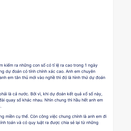
m kiếm ra những con số có tỉ lệ ra cao trong 1 ngày
ng dự đoán có tính chính xác cao. Anh em chuyên
 anh em tân thủ mới vào nghề thì đó là hình thứ dự đoán
ải là cả nước. Bởi vì, khi dự đoán kết quả xổ số này,
đài quay số khác nhau. Nhìn chung thì hầu hết anh em
.
ùng miền cụ thể. Còn công việc chung chính là anh em đi
nh toán và có quy luật ra được chia sẻ lại từ những