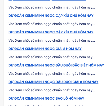
Vào Xem chốt số minh ngọc chuẩn nhất ngày hôm nay…
DỰ ĐOÁN XSMN MINH NGỌC CẶP XỈU CHỦ HÔM NAY
Vào Xem chốt số minh ngọc chuẩn nhất ngày hôm nay…
DỰ ĐOÁN XSMN MINH NGỌC CẶP XỈU CHỦ HÔM NAY
Vào Xem chốt số minh ngọc chuẩn nhất ngày hôm nay…
DỰ ĐOÁN XSMN MINH NGỌC GIẢI 8 HÔM NAY
Vào Xem chốt số minh ngọc chuẩn nhất ngày hôm nay…
DỰ ĐOÁN XSMN MINH NGỌC ĐẦU ĐUÔI ĐẶC BIỆT HÔM NAY
Vào Xem chốt số minh ngọc chuẩn nhất ngày hôm nay…
DỰ ĐOÁN XSMN MINH NGỌC ĐẦU ĐUÔI GIẢI 8 HÔM NAY
Vào Xem chốt số minh ngọc chuẩn nhất ngày hôm nay…
DỰ ĐOÁN XSMN MINH NGỌC BAO LÔ HÔM NAY