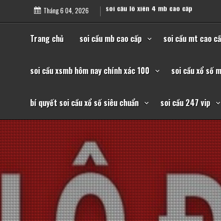
Skip
soi cầu dàn lô 4 con mb cao cấp
Tháng 6 04, 2026
to
content
soi cầu lô xiên 4 mb cao cấp
soi cầu lô xiên 2 mb cao cấp
Trang chủ
soi cầu mb cao cấp
soi cầu mt cao c
soi cầu bạch thủ 3 càng mb cao cấp
soi cầu xsmb hôm nay chính xác 100
soi cầu xổ số 
bí quyết soi cầu xổ số siêu chuẩn
soi cầu 247 vip