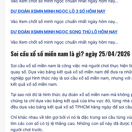
Vào Xem chốt số minh ngọc chuẩn nhất ngày hôm nay…
DỰ ĐOÁN XSMN MINH NGỌC LÔ 3 SỐ HÔM NAY
Vào Xem chốt số minh ngọc chuẩn nhất ngày hôm nay…
DỰ ĐOÁN XSMN MINH NGỌC SONG THỦ LÔ HÔM NAY
Vào Xem chốt số minh ngọc chuẩn nhất ngày hôm nay…
Soi cầu xổ số miền nam là gì? ngày 25/04/2026
Soi cầu xổ số miền nam là công việc mà người chơi thực hiện tì
quay số. Dựa vào bảng kết quả xổ số miền nam để đưa ra nhữ
nghiệp gọi hình thức này là soi cầu xổ số miền nam, nhưng với
kết quả xổ số miền nam.
Tại sao nói đó là hình thức dự đoán xổ số miền nam mà không ph
chúng ta chỉ dựa vào bảng kết quả của khu vực đó, từng nhà 
đều dựa vào bảng kết quả xổ số TPHCM hàng ngày để soi cầu
Chỉ khác nhau về tên gọi bởi vì nó là đặc trưng soi cầu từng v
tìm các con số có tỷ lệ thắng cao. Những con số này đã được tí
người chơi trước.