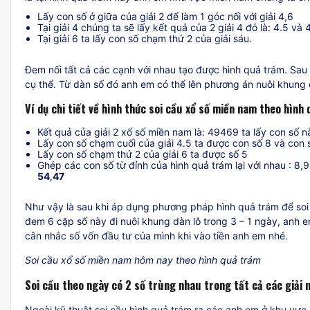
Lấy con số ở giữa của giải 2 để làm 1 góc nối với giải 4,6
Tại giải 4 chúng ta sẽ lấy kết quả của 2 giải 4 đó là: 4.5 và 
Tại giải 6 ta lấy con số chạm thứ 2 của giải sáu.
Đem nối tất cả các cạnh với nhau tạo được hình quả trám. Sa
cụ thể. Từ dàn số đó anh em có thể lên phương án nuôi khung 
Ví dụ chi tiết về hình thức soi cầu xổ số miền nam theo hì
Kết quả của giải 2 xổ số miền nam là: 49469 ta lấy con số n
Lấy con số chạm cuối của giải 4.5 ta được con số 8 và con 
Lấy con số chạm thứ 2 của giải 6 ta được số 5
Ghép các con số từ đỉnh của hình quả trám lại với nhau : 8,9
54
,
47
Như vậy là sau khi áp dụng phương pháp hình quả trám để so
đem 6 cặp số này đi nuôi khung dàn lô trong 3 – 1 ngày, anh e
cân nhắc số vốn đầu tư của mình khi vào tiền anh em nhé.
Soi cầu xổ số miền nam hôm nay theo hình quả trám
Soi cầu theo ngày có 2 số trùng nhau trong tất cả các giả
Ngoài kỹ thuật soi cầu hình quả trám ra các anh em ở khu vự