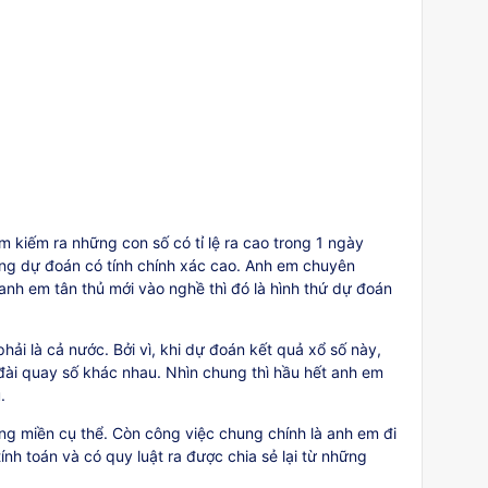
m kiếm ra những con số có tỉ lệ ra cao trong 1 ngày
ng dự đoán có tính chính xác cao. Anh em chuyên
 anh em tân thủ mới vào nghề thì đó là hình thứ dự đoán
ải là cả nước. Bởi vì, khi dự đoán kết quả xổ số này,
đài quay số khác nhau. Nhìn chung thì hầu hết anh em
.
ùng miền cụ thể. Còn công việc chung chính là anh em đi
nh toán và có quy luật ra được chia sẻ lại từ những