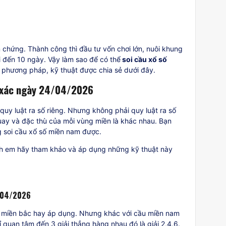
chứng. Thành công thì đầu tư vốn chơi lớn, nuôi khung
i đến 10 ngày. Vậy làm sao để có thể
soi cầu xổ số
 phương pháp, kỹ thuật được chia sẻ dưới đây.
h xác ngày 24/04/2026
uy luật ra số riêng. Nhưng không phải quy luật ra số
quay và đặc thù của mỗi vùng miền là khác nhau. Bạn
 soi cầu xổ số miền nam được.
anh em hãy tham khảo và áp dụng những kỹ thuật này
4/04/2026
m miền bắc hay áp dụng. Nhưng khác với cầu miền nam
 quan tâm đến 3 giải thẳng hàng nhau đó là giải 2,4,6.