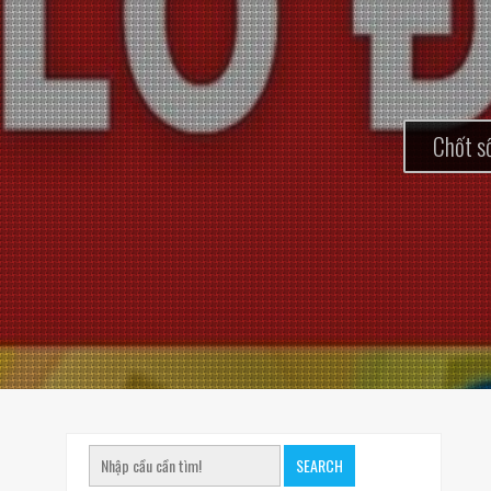
Chốt s
SEARCH