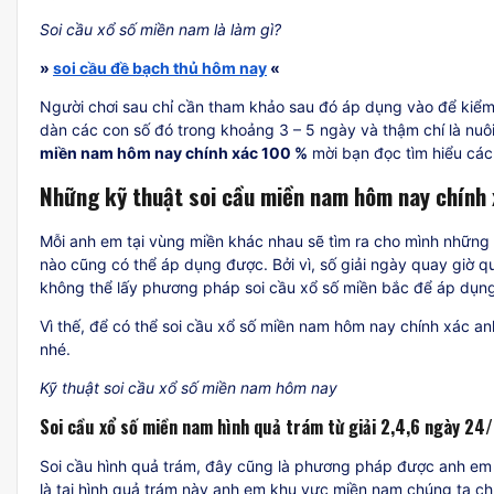
Soi cầu xổ số miền nam là làm gì?
»
soi cầu đề bạch thủ hôm nay
«
Người chơi sau chỉ cần tham khảo sau đó áp dụng vào để kiểm 
dàn các con số đó trong khoảng 3 – 5 ngày và thậm chí là nuô
miền nam hôm nay chính xác 100 %
mời bạn đọc tìm hiểu các
Những kỹ thuật soi cầu miền nam hôm nay chín
Mỗi anh em tại vùng miền khác nhau sẽ tìm ra cho mình những q
nào cũng có thể áp dụng được. Bởi vì, số giải ngày quay giờ 
không thể lấy phương pháp soi cầu xổ số miền bắc để áp dụng
Vì thế, để có thể soi cầu xổ số miền nam hôm nay chính xác 
nhé.
Kỹ thuật soi cầu xổ số miền nam hôm nay
Soi cầu xổ số miền nam hình quả trám từ giải 2,4,6 ngày 2
Soi cầu hình quả trám, đây cũng là phương pháp được anh e
là tại hình quả trám này anh em khu vực miền nam chúng ta chỉ