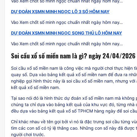
Vào Xem chốt số minh ngọc chuẩn nhất ngày hôm nay…
DỰ ĐOÁN XSMN MINH NGỌC LÔ 3 SỐ HÔM NAY
Vào Xem chốt số minh ngọc chuẩn nhất ngày hôm nay…
DỰ ĐOÁN XSMN MINH NGỌC SONG THỦ LÔ HÔM NAY
Vào Xem chốt số minh ngọc chuẩn nhất ngày hôm nay…
Soi cầu xổ số miền nam là gì? ngày 24/04/2026
Soi cầu xổ số miền nam là công việc mà người chơi thực hiện tì
quay số. Dựa vào bảng kết quả xổ số miền nam để đưa ra nhữ
nghiệp gọi hình thức này là soi cầu xổ số miền nam, nhưng với
kết quả xổ số miền nam.
Tại sao nói đó là hình thức dự đoán xổ số miền nam mà không ph
chúng ta chỉ dựa vào bảng kết quả của khu vực đó, từng nhà 
đều dựa vào bảng kết quả xổ số TPHCM hàng ngày để soi cầu
Chỉ khác nhau về tên gọi bởi vì nó là đặc trưng soi cầu từng v
tìm các con số có tỷ lệ thắng cao. Những con số này đã được tí
người chơi trước.