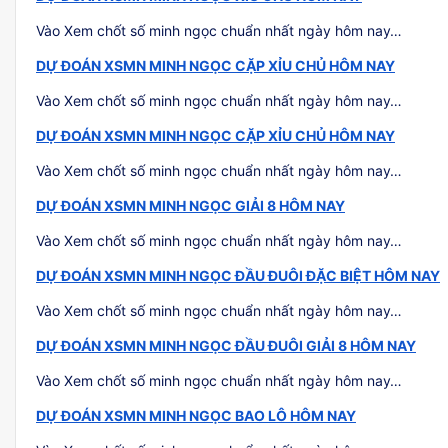
Vào Xem chốt số minh ngọc chuẩn nhất ngày hôm nay…
DỰ ĐOÁN XSMN MINH NGỌC CẶP XỈU CHỦ HÔM NAY
Vào Xem chốt số minh ngọc chuẩn nhất ngày hôm nay…
DỰ ĐOÁN XSMN MINH NGỌC CẶP XỈU CHỦ HÔM NAY
Vào Xem chốt số minh ngọc chuẩn nhất ngày hôm nay…
DỰ ĐOÁN XSMN MINH NGỌC GIẢI 8 HÔM NAY
Vào Xem chốt số minh ngọc chuẩn nhất ngày hôm nay…
DỰ ĐOÁN XSMN MINH NGỌC ĐẦU ĐUÔI ĐẶC BIỆT HÔM NAY
Vào Xem chốt số minh ngọc chuẩn nhất ngày hôm nay…
DỰ ĐOÁN XSMN MINH NGỌC ĐẦU ĐUÔI GIẢI 8 HÔM NAY
Vào Xem chốt số minh ngọc chuẩn nhất ngày hôm nay…
DỰ ĐOÁN XSMN MINH NGỌC BAO LÔ HÔM NAY