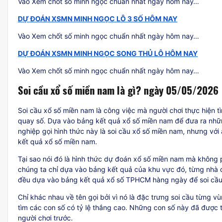
Vào Xem chốt số minh ngọc chuẩn nhất ngày hôm nay…
DỰ ĐOÁN XSMN MINH NGỌC LÔ 3 SỐ HÔM NAY
Vào Xem chốt số minh ngọc chuẩn nhất ngày hôm nay…
DỰ ĐOÁN XSMN MINH NGỌC SONG THỦ LÔ HÔM NAY
Vào Xem chốt số minh ngọc chuẩn nhất ngày hôm nay…
Soi cầu xổ số miền nam là gì? ngày 05/05/2026
Soi cầu xổ số miền nam là công việc mà người chơi thực hiện tì
quay số. Dựa vào bảng kết quả xổ số miền nam để đưa ra nhữ
nghiệp gọi hình thức này là soi cầu xổ số miền nam, nhưng với
kết quả xổ số miền nam.
Tại sao nói đó là hình thức dự đoán xổ số miền nam mà không ph
chúng ta chỉ dựa vào bảng kết quả của khu vực đó, từng nhà 
đều dựa vào bảng kết quả xổ số TPHCM hàng ngày để soi cầu
Chỉ khác nhau về tên gọi bởi vì nó là đặc trưng soi cầu từng v
tìm các con số có tỷ lệ thắng cao. Những con số này đã được tí
người chơi trước.