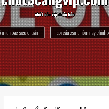
c
h
ố
t
c
ầ
u
v
í
p
m
i
ề
n
b
ắ
c
ố miền bắc siêu chuẩn
soi cầu xsmb hôm nay chính 