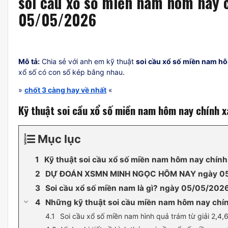
soi cầu xổ số miền nam hôm nay 
05/05/2026
Mô tả:
Chia sẻ với anh em kỹ thuật
soi cầu xổ số miền nam h
xổ số có con số kép bằng nhau.
»
chốt 3 càng hay về nhất
«
Kỹ thuật soi cầu xổ số miền nam hôm nay chính
Mục lục
Kỹ thuật soi cầu xổ số miền nam hôm nay chí
DỰ ĐOÁN XSMN MINH NGỌC HÔM NAY ngày 0
Soi cầu xổ số miền nam là gì? ngày 05/05/202
Những kỹ thuật soi cầu miền nam hôm nay ch
Soi cầu xổ số miền nam hình quả trám từ giải 2,4