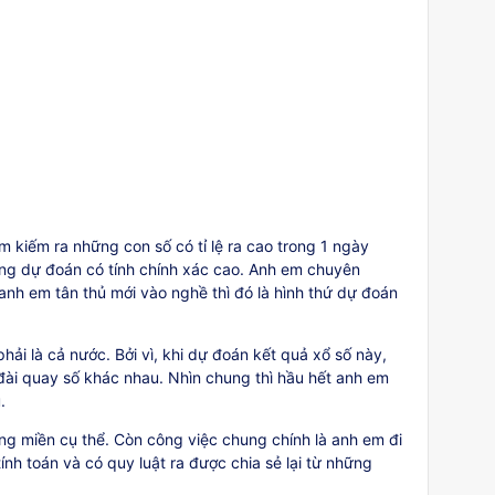
m kiếm ra những con số có tỉ lệ ra cao trong 1 ngày
ng dự đoán có tính chính xác cao. Anh em chuyên
 anh em tân thủ mới vào nghề thì đó là hình thứ dự đoán
ải là cả nước. Bởi vì, khi dự đoán kết quả xổ số này,
đài quay số khác nhau. Nhìn chung thì hầu hết anh em
.
ùng miền cụ thể. Còn công việc chung chính là anh em đi
nh toán và có quy luật ra được chia sẻ lại từ những