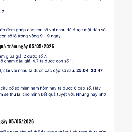
4.7
u đó đem ghép các con số với nhau để được một dàn số
con số lô trong vòng 9 – 9 ngày.
nh quả trám ngày 05/05/2026
ằm giữa giải 2 được số 7.
số chạm đầu giải 4.7 ta được con số 1.
,1,2 lại với nhau ta được các cặp số sau:
25
,
04
,
20
,
47
,
i cầu xổ số miền nam hôm nay ta được 6 cặp số. Hãy
m sẽ thu lại cho mình kết quả tuyệt vời. Nhưng hãy nhớ
i ngày 05/05/2026
c miền nam còn có thể áp dụng thêm 1 phương thức nữa