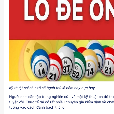
Kỹ thuật soi cầu xổ số bạch thủ lô hôm nay cực hay
Người chơi cần tập trung nghiên cứu và một kỹ thuật cá độ thí
tuyệt vời. Thực tế đã có rất nhiều chuyên gia kiểm định về ch
tưởng vào cách đánh bạch thủ lô.