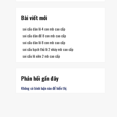
Bài viết mới
soi cầu dàn lô 4 con mb cao cấp
soi cầu dàn đề 8 con mb cao cấp
soi cầu dàn lô 8 con mb cao cấp
soi cầu bạch thủ lô 2 nháy mb cao cấp
soi cầu lô xiên 2 mb cao cấp
Phản hồi gần đây
Không có bình luận nào để hiển thị.