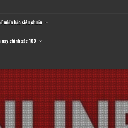
ố miền bắc siêu chuẩn
 nay chính xác 100