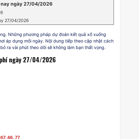
ôm nay ngày 27/04/2026
26
ày 27/04/2026
huộng. Những phương pháp dự đoán kết quả xổ xuống
 chơi áp dụng mỗi ngày. Nội dung tiếp theo cập nhật cách
bỏ ra vài phút theo dõi sẽ không làm bạn thất vọng.
n phí ngày 27/04/2026
 67, 46, 77