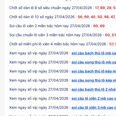
Chốt số dàn lô 8 số siêu chuẩn ngày 27/04/2026 :
17, 89, 28, 5
Chốt số dàn lô 10 số ngày 27/04/2026 :
56, 69, 40, 50, 98, 47,
Soi cầu lô xiên 2 miền bắc hôm nay 27/04/2026 :
60, 69
Soi cầu chuẩn lô xiên 3 miền bắc hôm nay 27/04/2026 :
00, 07
Chốt số miễn phí lô xiên 4 miền bắc hôm nay 27/04/2026 :
57, 
Xem ngay số víp ngày 27/04/2026 :
soi cầu bạch thủ lô mb c
Xem ngay số víp ngày 27/04/2026 :
soi cầu song thủ lô mb c
Xem ngay số víp ngày 27/04/2026 :
soi cầu bạch thủ lô kép 
Xem ngay số víp ngày 27/04/2026 :
soi cầu song thủ lô kép 
Xem ngay số víp ngày 27/04/2026 :
soi cầu bạch thủ lô 2 nh
Xem ngay số víp ngày 27/04/2026 :
soi cầu lô xiên 2 mb cao 
Xem ngay số víp ngày 27/04/2026 :
soi cầu lô xiên 3 mb cao 