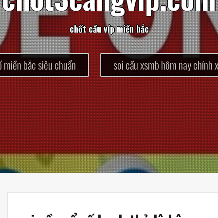
c
h
ố
t
c
ầ
u
v
í
p
m
i
ề
n
b
ắ
c
ố miền bắc siêu chuẩn
soi cầu xsmb hôm nay chính 