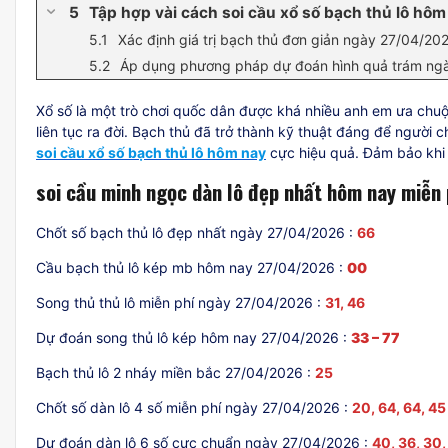
Tập hợp vài cách soi cầu xổ số bạch thủ lô h
Xác định giá trị bạch thủ đơn giản ngày 27/04/20
Áp dụng phương pháp dự đoán hình quả trám ng
Xổ số là một trò chơi quốc dân được khá nhiều anh em ưa c
liên tục ra đời. Bạch thủ đã trở thành kỹ thuật đáng để người
soi cầu xổ số bạch thủ lô hôm nay
cực hiệu quả. Đảm bảo khi 
soi cầu minh ngọc dàn lô đẹp nhất hôm nay miễ
Chốt số bạch thủ lô đẹp nhất ngày 27/04/2026 :
66
Cầu bạch thủ lô kép mb hôm nay 27/04/2026 :
00
Song thủ thủ lô miễn phí ngày 27/04/2026 :
31, 46
Dự đoán song thủ lô kép hôm nay 27/04/2026 :
33 – 77
Bạch thủ lô 2 nháy miền bắc 27/04/2026 :
25
Chốt số dàn lô 4 số miễn phí ngày 27/04/2026 :
20, 64, 64, 45
Dự đoán dàn lô 6 số cực chuẩn ngày 27/04/2026 :
40, 36, 30,