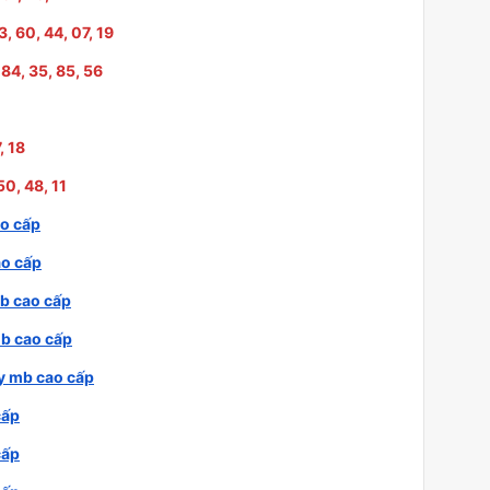
3, 60, 44, 07, 19
 84, 35, 85, 56
, 18
50, 48, 11
ao cấp
ao cấp
mb cao cấp
mb cao cấp
áy mb cao cấp
cấp
cấp