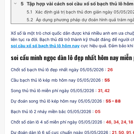
Tập hợp vài cách soi cầu xổ số bạch thủ lô h
Xác định giá trị bạch thủ đơn giản ngày 05/05/20
Áp dụng phương pháp dự đoán hình quả trám ng
Xổ số là một trò chơi quốc dân được khá nhiều anh em ưa c
liên tục ra đời. Bạch thủ đã trở thành kỹ thuật đáng để người
soi cầu xổ số bạch thủ lô hôm nay
cực hiệu quả. Đảm bảo khi 
soi cầu minh ngọc dàn lô đẹp nhất hôm nay miễ
Chốt số bạch thủ lô đẹp nhất ngày 05/05/2026 :
26
Cầu bạch thủ lô kép mb hôm nay 05/05/2026 :
55
Song thủ thủ lô miễn phí ngày 05/05/2026 :
31, 42
Dự đoán song thủ lô kép hôm nay 05/05/2026 :
55 – 88
Bạch thủ lô 2 nháy miền bắc 05/05/2026 :
05
Chốt số dàn lô 4 số miễn phí ngày 05/05/2026 :
46, 34, 24, 18
Dự đoán dàn lô 6 số cực chuẩn ngày 05/05/2026 :
21, 50, 91,