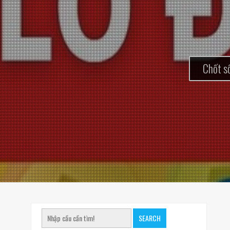
Chốt s
SEARCH