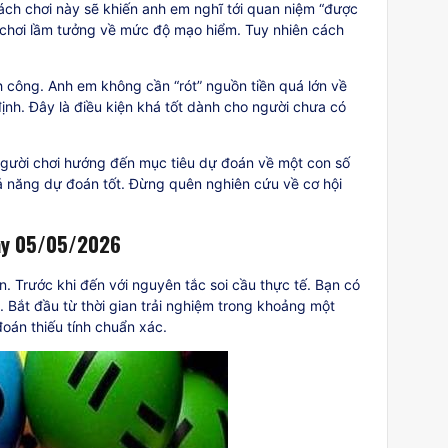
ách chơi này sẽ khiến anh em nghĩ tới quan niệm “được
 chơi lầm tưởng về mức độ mạo hiểm. Tuy nhiên cách
 công. Anh em không cần “rót” nguồn tiền quá lớn về
ịnh. Đây là điều kiện khá tốt dành cho người chưa có
. Người chơi hướng đến mục tiêu dự đoán về một con số
ả năng dự đoán tốt. Đừng quên nghiên cứu về cơ hội
gày 05/05/2026
n. Trước khi đến với nguyên tắc soi cầu thực tế. Bạn có
 Bắt đầu từ thời gian trải nghiệm trong khoảng một
oán thiếu tính chuẩn xác.