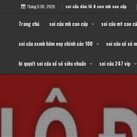
Skip
Tháng 6 05, 2026
to
soi cầu dàn đề 4 con mb cao cấp
content
soi cầu dàn lô 8 con mb cao cấp
Trang chủ
soi cầu mb cao cấp
soi cầu mt cao c
soi cầu song thủ lô kép mb cao cấp
soi cầu song thủ lô mb cao cấp
soi cầu xsmb hôm nay chính xác 100
soi cầu xổ số 
bí quyết soi cầu xổ số siêu chuẩn
soi cầu 247 vip