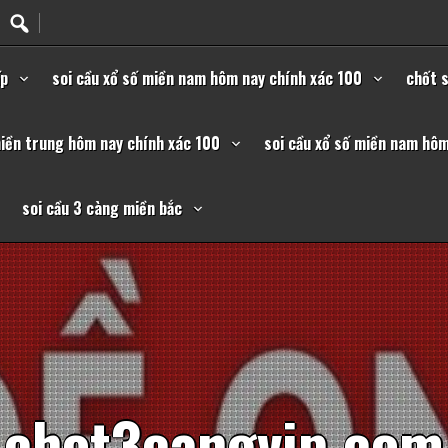
ấp
soi cầu xổ số miền nam hôm nay chính xác 100
chốt s
miền trung hôm nay chính xác 100
soi cầu xổ số miền nam hôm
soi cầu 3 càng miền bắc
c
h
o
t
3
c
a
n
g
v
i
p
.
c
o
m