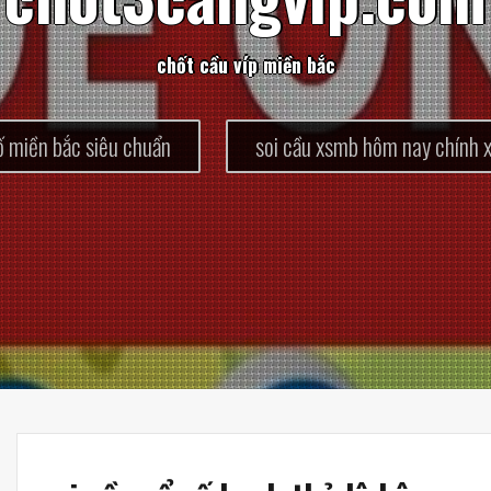
c
h
ố
t
c
ầ
u
v
í
p
m
i
ề
n
b
ắ
c
ố miền bắc siêu chuẩn
soi cầu xsmb hôm nay chính 