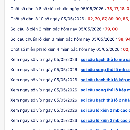
Chốt số dàn lô 8 số siêu chuẩn ngày 05/05/2026 :
78, 17, 18, 
Chốt số dàn lô 10 số ngày 05/05/2026 :
62, 79, 87, 89, 99, 85,
Soi cầu lô xiên 2 miền bắc hôm nay 05/05/2026 :
79, 00
Soi cầu chuẩn lô xiên 3 miền bắc hôm nay 05/05/2026 :
38, 9
Chốt số miễn phí lô xiên 4 miền bắc hôm nay 05/05/2026 :
62,
Xem ngay số víp ngày 05/05/2026 :
soi cầu bạch thủ lô mb c
Xem ngay số víp ngày 05/05/2026 :
soi cầu song thủ lô mb c
Xem ngay số víp ngày 05/05/2026 :
soi cầu bạch thủ lô kép 
Xem ngay số víp ngày 05/05/2026 :
soi cầu song thủ lô kép 
Xem ngay số víp ngày 05/05/2026 :
soi cầu bạch thủ lô 2 nh
Xem ngay số víp ngày 05/05/2026 :
soi cầu lô xiên 2 mb cao 
Xem ngay số víp ngày 05/05/2026 :
soi cầu lô xiên 3 mb cao 