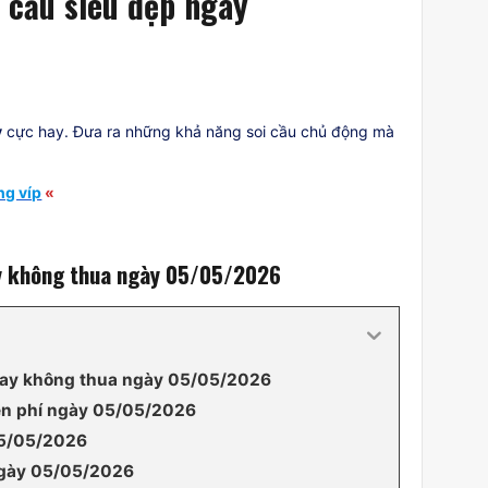
y cầu siêu đẹp ngày
y
cực hay. Đưa ra những khả năng soi cầu chủ động mà
ng víp
«
ay không thua ngày 05/05/2026
 nay không thua ngày 05/05/2026
iễn phí ngày 05/05/2026
05/05/2026
 ngày 05/05/2026