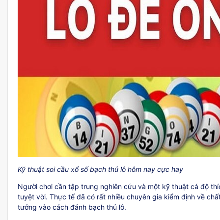
Kỹ thuật soi cầu xổ số bạch thủ lô hôm nay cực hay
Người chơi cần tập trung nghiên cứu và một kỹ thuật cá độ thí
tuyệt vời. Thực tế đã có rất nhiều chuyên gia kiểm định về ch
tưởng vào cách đánh bạch thủ lô.