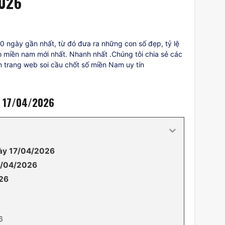
2026
0 ngày gần nhất, từ đó đưa ra những con số đẹp, tỷ lệ
o miền nam mới nhất. Nhanh nhất .Chúng tôi chia sẻ các
 trang web soi cầu chốt số miền Nam uy tín
ày 17/04/2026
gày 17/04/2026
/04/2026
026
6