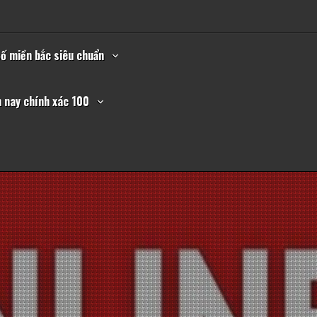
ố miền bắc siêu chuẩn
 nay chính xác 100