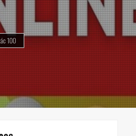
xác 100