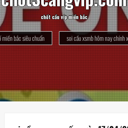
c
h
ố
t
c
ầ
u
v
í
p
m
i
ề
n
b
ắ
c
ố miền bắc siêu chuẩn
soi cầu xsmb hôm nay chính 