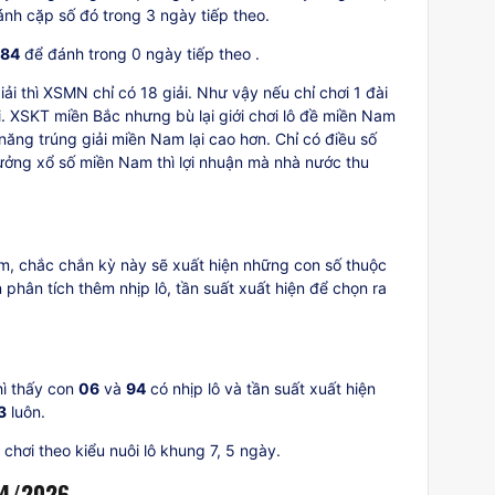
ánh cặp số đó trong 3 ngày tiếp theo.
ố
84
để đánh trong 0 ngày tiếp theo .
iải thì XSMN chỉ có 18 giải. Như vậy nếu chỉ chơi 1 đài
. XSKT miền Bắc nhưng bù lại giới chơi lô đề miền Nam
 năng trúng giải miền Nam lại cao hơn. Chỉ có điều số
hưởng xổ số miền Nam thì lợi nhuận mà nhà nước thu
m, chắc chắn kỳ này sẽ xuất hiện những con số thuộc
phân tích thêm nhịp lô, tần suất xuất hiện để chọn ra
hì thấy con
06
và
94
có nhịp lô và tần suất xuất hiện
3
luôn.
chơi theo kiểu nuôi lô khung 7, 5 ngày.
/04/2026