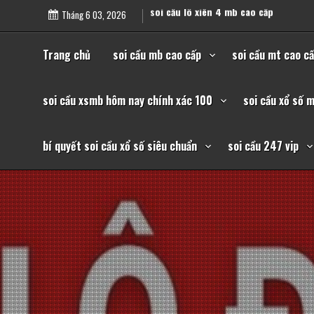
Skip
soi cầu dàn lô 4 con mb cao cấp
Tháng 6 03, 2026
to
content
soi cầu lô xiên 4 mb cao cấp
soi cầu lô xiên 2 mb cao cấp
Trang chủ
soi cầu mb cao cấp
soi cầu mt cao c
soi cầu bạch thủ 3 càng mb cao cấp
soi cầu xsmb hôm nay chính xác 100
soi cầu xổ số 
bí quyết soi cầu xổ số siêu chuẩn
soi cầu 247 vip