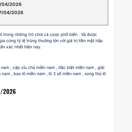
7/04/2026
17/04/2026
t trong những trò chơi cá cược phổ biến . Và được
a cùng tỷ lệ trúng thưởng lớn với giá trị tiền mặt hấp
ẩn xác nhất hiện nay.
nam , cặp xỉu chủ miền nam , đặc biệt miền nam , giải
 nam , bao lô miền nam , lô 3 số miền nam , song thủ lô
4/2026