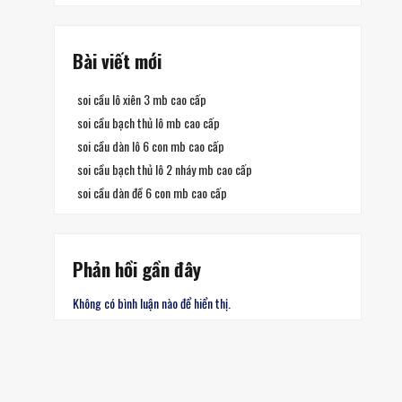
Bài viết mới
soi cầu lô xiên 3 mb cao cấp
soi cầu bạch thủ lô mb cao cấp
soi cầu dàn lô 6 con mb cao cấp
soi cầu bạch thủ lô 2 nháy mb cao cấp
soi cầu dàn đề 6 con mb cao cấp
Phản hồi gần đây
Không có bình luận nào để hiển thị.