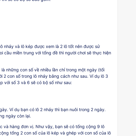
 lô nháy và lô kép được xem là 2 lô tốt nên được sử
oi cầu miền trung với tổng đề thì người chơi sẽ thực hiện
y là những con số về nhiều lần chỉ trong một ngày (tối
với 2 con số trong lô nháy bằng cách như sau. Ví dụ lô 3
 với số 3 và 6 sẽ có bộ số như sau:
gày. Ví dụ bạn có lô 2 nháy thì bạn nuôi trong 2 ngày.
ng ngày còn lại.
c và hàng đơn vị. Như vậy, bạn sẽ có tổng cộng 9 lô
cộng tổng 2 con số của lô kép và ghép với con số của lô