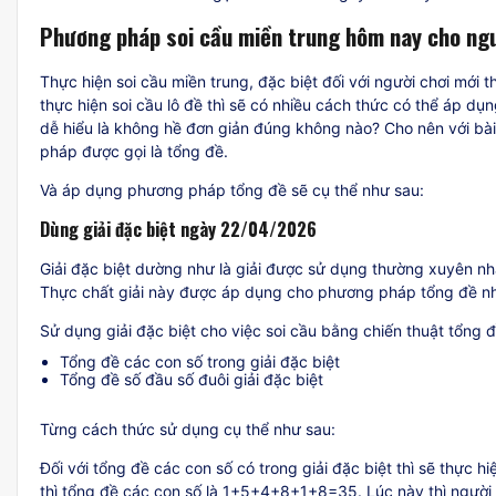
Phương pháp soi cầu miền trung hôm nay cho n
Thực hiện soi cầu miền trung, đặc biệt đối với người chơi mới 
thực hiện soi cầu lô đề thì sẽ có nhiều cách thức có thể áp dụn
dễ hiểu là không hề đơn giản đúng không nào? Cho nên với bài 
pháp được gọi là tổng đề.
Và áp dụng phương pháp tổng đề sẽ cụ thể như sau:
Dùng giải đặc biệt ngày 22/04/2026
Giải đặc biệt dường như là giải được sử dụng thường xuyên nh
Thực chất giải này được áp dụng cho phương pháp tổng đề nhi
Sử dụng giải đặc biệt cho việc soi cầu bằng chiến thuật tổng đ
Tổng đề các con số trong giải đặc biệt
Tổng đề số đầu số đuôi giải đặc biệt
Từng cách thức sử dụng cụ thể như sau:
Đối với tổng đề các con số có trong giải đặc biệt thì sẽ thực h
thì tổng đề các con số là 1+5+4+8+1+8=35. Lúc này thì người