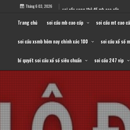
Skip
Tháng 6 03, 2026
to
soi cầu dàn đề 10 con mb cao cấp
content
soi cầu song thủ đề mb cao cấp
Trang chủ
soi cầu mb cao cấp
soi cầu mt cao c
soi cầu dàn lô 6 con mb cao cấp
soi cầu bạch thủ đề mb cao cấp
soi cầu xsmb hôm nay chính xác 100
soi cầu xổ số 
bí quyết soi cầu xổ số siêu chuẩn
soi cầu 247 vip