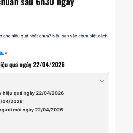
chuẩn sau 6h30 ngày
o cho hiệu quả nhất chưa? Nếu bạn vẫn chưa biết cách
íp
«
 hiệu quả ngày 22/04/2026
ay hiệu quả ngày 22/04/2026
2/04/2026
 người mới ngày 22/04/2026