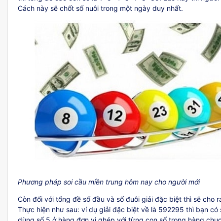
Cách này sẽ chốt số nuôi trong một ngày duy nhất.
Phương pháp soi cầu miền trung hôm nay cho người mới
Còn đối với tổng đề số đầu và số đuôi giải đặc biệt thì sẽ cho
Thực hiện như sau: ví dụ giải đặc biệt về là 592295 thì bạn có 
dùng số 5 ở hàng đơn vị ghép với từng con số trong hàng chục