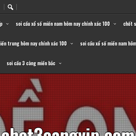
ấp
soi cầu xổ số miền nam hôm nay chính xác 100
chốt s
miền trung hôm nay chính xác 100
soi cầu xổ số miền nam hôm
soi cầu 3 càng miền bắc
c
h
o
t
3
c
a
n
g
v
i
p
.
c
o
m