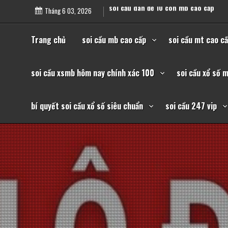
Skip
soi cầu bạch thủ 3 càng mb cao cấp
Tháng 6 03, 2026
to
content
soi cầu dàn đề 10 con mb cao cấp
soi cầu song thủ đề mb cao cấp
Trang chủ
soi cầu mb cao cấp
soi cầu mt cao c
soi cầu dàn lô 6 con mb cao cấp
soi cầu bạch thủ đề mb cao cấp
soi cầu xsmb hôm nay chính xác 100
soi cầu xổ số 
bí quyết soi cầu xổ số siêu chuẩn
soi cầu 247 vip