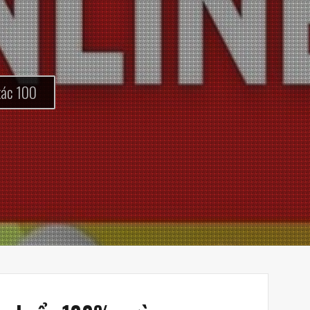
xác 100