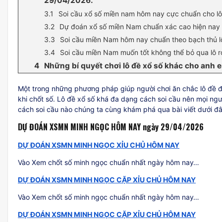
29/04/2026.
Soi cầu xổ số miền nam hôm nay cực chuẩn cho lô
Dự đoán xổ số miền Nam chuẩn xác cao hiện nay
Soi cầu miền Nam hôm nay chuẩn theo bạch thủ 
Soi cầu miền Nam muốn tốt không thể bỏ qua lô 
Những bí quyết chơi lô đề xổ số khác cho anh
Một trong những phương pháp giúp người chơi ăn chắc lô đề đ
khi chốt số. Lô đề xổ số khá đa dạng cách soi cầu nên mọi ngư
cách soi cầu nào chúng ta cùng khám phá qua bài viết dưới đâ
DỰ ĐOÁN XSMN MINH NGỌC HÔM NAY ngày 29/04/2026
DỰ ĐOÁN XSMN MINH NGỌC XỈU CHỦ HÔM NAY
Vào Xem chốt số minh ngọc chuẩn nhất ngày hôm nay…
DỰ ĐOÁN XSMN MINH NGỌC CẶP XỈU CHỦ HÔM NAY
Vào Xem chốt số minh ngọc chuẩn nhất ngày hôm nay…
DỰ ĐOÁN XSMN MINH NGỌC CẶP XỈU CHỦ HÔM NAY