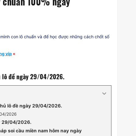
ỳ chuẩn 100% ngày
mình con lô chuẩn và để học được những cách chốt số
ng víp
«
ủ lô đề ngày 29/04/2026.
thủ lô đề ngày 29/04/2026.
04/2026
ày 29/04/2026.
pháp soi cầu miền nam hôm nay ngày