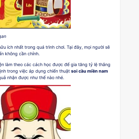
gan
hữu ích nhất trong quá trình chơi. Tại đây, mọi người sẽ
uẩn không cần chỉnh.
iện làm theo các cách học được để gia tăng tỷ lệ thắng
định trong việc áp dụng chiến thuật
soi cầu miền nam
quả nhận được như thế nào nhé.