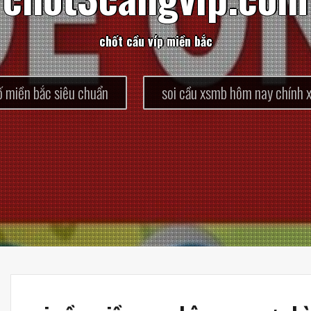
c
h
ố
t
c
ầ
u
v
í
p
m
i
ề
n
b
ắ
c
ố miền bắc siêu chuẩn
soi cầu xsmb hôm nay chính 