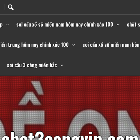
ấp
soi cầu xổ số miền nam hôm nay chính xác 100
chốt s
miền trung hôm nay chính xác 100
soi cầu xổ số miền nam hôm
soi cầu 3 càng miền bắc
c
h
o
t
3
c
a
n
g
v
i
p
.
c
o
m