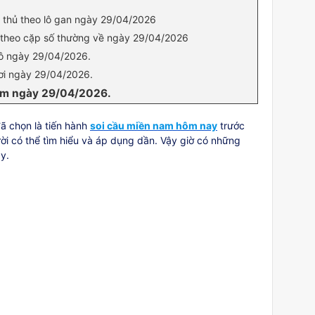
 thủ theo lô gan ngày 29/04/2026
 theo cặp số thường về ngày 29/04/2026
lô ngày 29/04/2026.
rơi ngày 29/04/2026.
 em ngày 29/04/2026.
ã chọn là tiến hành
soi cầu miền nam hôm nay
trước
ời có thể tìm hiểu và áp dụng dần. Vậy giờ có những
y.