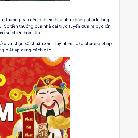
tỷ lệ thưởng cao nên anh em hầu như không phải lo lắng
99. Số tiền thưởng của nhà cái trực tuyến đưa ra cực lớn
xổ số nhiều hơn nữa.
 cầu và chọn số chuẩn xác. Tuy nhiên, các phương pháp
ông biết áp dụng cách nào.