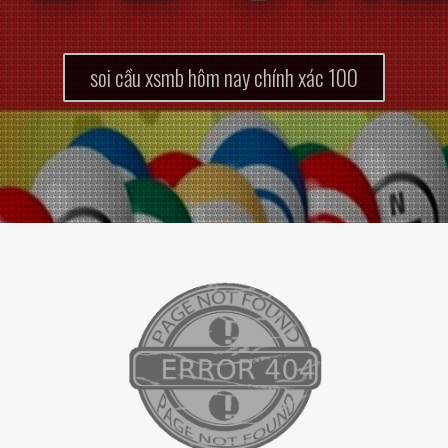
soi cầu xsmb hôm nay chính xác 100