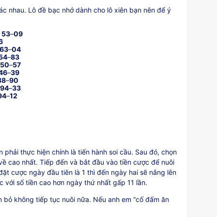
hác nhau. Lô đề bạc nhớ dành cho lô xiên bạn nên để ý
ề
53
–
09
6
63
–
04
54
–
83
ề
50
–
57
46
–
39
38
–
90
ề
94
–
33
94
–
12
 phải thực hiện chính là tiến hành soi cầu. Sau đó, chọn
 về cao nhất. Tiếp đến và bắt đầu vào tiền cược để nuôi
đặt cược ngày đầu tiên là 1 thì đến ngày hai sẽ nâng lên
 với số tiền cao hơn ngày thứ nhất gấp 11 lần.
ên bỏ không tiếp tục nuôi nữa. Nếu anh em “cố đấm ăn