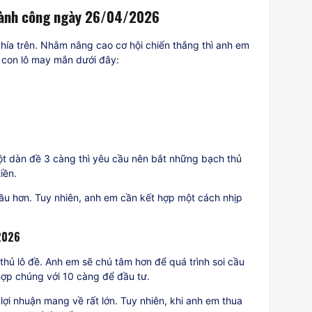
thành công ngày 26/04/2026
ía trên. Nhằm nâng cao cơ hội chiến thắng thì anh em
 con lô may mắn dưới đây:
ý
ột dàn đề 3 càng thì yêu cầu nên bắt những bạch thủ
iền.
i cầu hơn. Tuy nhiên, anh em cần kết hợp một cách nhịp
/2026
thủ lô đề. Anh em sẽ chú tâm hơn để quá trình soi cầu
ợp chúng với 10 càng để đầu tư.
ợi nhuận mang về rất lớn. Tuy nhiên, khi anh em thua