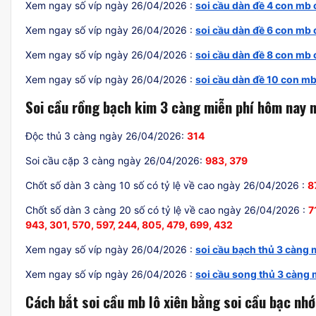
Xem ngay số víp ngày 26/04/2026 :
soi cầu dàn đề 4 con mb 
Xem ngay số víp ngày 26/04/2026 :
soi cầu dàn đề 6 con mb 
Xem ngay số víp ngày 26/04/2026 :
soi cầu dàn đề 8 con mb 
Xem ngay số víp ngày 26/04/2026 :
soi cầu dàn đề 10 con m
Soi cầu rồng bạch kim 3 càng miễn phí hôm nay
Độc thủ 3 càng ngày 26/04/2026:
314
Soi cầu cặp 3 càng ngày 26/04/2026:
983, 379
Chốt số dàn 3 càng 10 số có tỷ lệ về cao ngày 26/04/2026 :
8
Chốt số dàn 3 càng 20 số có tỷ lệ về cao ngày 26/04/2026 :
7
943, 301, 570, 597, 244, 805, 479, 699, 432
Xem ngay số víp ngày 26/04/2026 :
soi cầu bạch thủ 3 càng
Xem ngay số víp ngày 26/04/2026 :
soi cầu song thủ 3 càng
Cách bắt soi cầu mb lô xiên bằng soi cầu bạc n