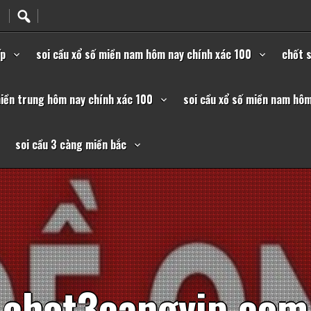
ấp
soi cầu xổ số miền nam hôm nay chính xác 100
chốt s
miền trung hôm nay chính xác 100
soi cầu xổ số miền nam hôm
soi cầu 3 càng miền bắc
c
h
o
t
3
c
a
n
g
v
i
p
.
c
o
m