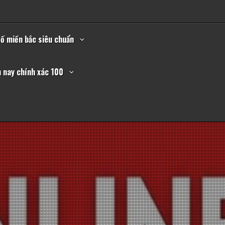
ố miền bắc siêu chuẩn
 nay chính xác 100