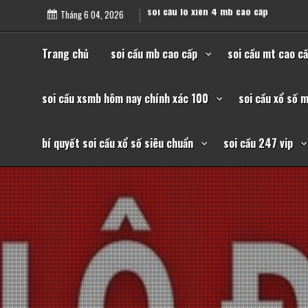
Skip
soi cầu dàn lô 4 con mb cao cấp
Tháng 6 04, 2026
to
content
soi cầu lô xiên 4 mb cao cấp
soi cầu lô xiên 2 mb cao cấp
Trang chủ
soi cầu mb cao cấp
soi cầu mt cao c
soi cầu bạch thủ 3 càng mb cao cấp
soi cầu xsmb hôm nay chính xác 100
soi cầu xổ số 
bí quyết soi cầu xổ số siêu chuẩn
soi cầu 247 vip