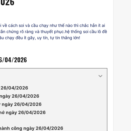
2026
 về cách soi và cầu chạy như thế nào thì chắc hẳn ít ai
ó dẫn chứng rõ ràng và thuyết phục.hệ thống soi cầu lô đề
chạy đều ít gãy, uy tín, tự tin thắng lớn!
 26/04/2026
y 26/04/2026
í ngày 26/04/2026
ay ngày 26/04/2026
 nhớ ngày 26/04/2026
ờ thành công ngày 26/04/2026