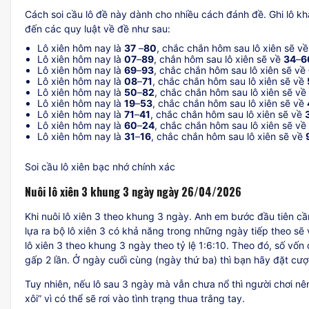
Cách soi cầu lô đề này dành cho nhiều cách đánh đề. Ghi lô k
đến các quy luật về đề như sau:
Lô xiên hôm nay là
37
–
80
, chắc chắn hôm sau lô xiên sẽ v
Lô xiên hôm nay là
07
–
89
, chắn hôm sau lô xiên sẽ về
34
–
6
Lô xiên hôm nay là
69
–
93
, chắc chắn hôm sau lô xiên sẽ về
Lô xiên hôm nay là
08
–
71
, chắc chắn hôm sau lô xiên sẽ về
Lô xiên hôm nay là
50
–
82
, chắc chắn hôm sau lô xiên sẽ v
Lô xiên hôm nay là
19
–
53
, chắc chắn hôm sau lô xiên sẽ về
Lô xiên hôm nay là
71
–
41
, chắc chắn hôm sau lô xiên sẽ về
Lô xiên hôm nay là
60
–
24
, chắc chắn hôm sau lô xiên sẽ v
Lô xiên hôm nay là
31
–
16
, chắc chắn hôm sau lô xiên sẽ về
Soi cầu lô xiên bạc nhớ chính xác
Nuôi lô xiên 3 khung 3 ngày ngày 26/04/2026
Khi nuôi lô xiên 3 theo khung 3 ngày. Anh em bước đầu tiên cần
lựa ra bộ lô xiên 3 có khả năng trong những ngày tiếp theo sẽ
lô xiên 3 theo khung 3 ngày theo tỷ lệ 1:6:10. Theo đó, số vốn 
gấp 2 lần. Ở ngày cuối cùng (ngày thứ ba) thì bạn hãy đặt cược
Tuy nhiên, nếu lô sau 3 ngày mà vẫn chưa nổ thì người chơi n
xôi” vì có thể sẽ rơi vào tình trạng thua trắng tay.