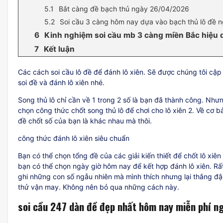
Bắt càng đề bạch thủ ngày 26/04/2026
Soi cầu 3 càng hôm nay dựa vào bạch thủ lô đề 
Kinh nghiệm soi cầu mb 3 càng miền Bắc hiệu
Kết luận
Các cách soi cầu lô đề để đánh lô xiên. Sẽ được chúng tôi cập
soi đề và đánh lô xiên nhé.
Song thủ lô chỉ cần về 1 trong 2 số là bạn đã thành công. Nhưng
chọn công thức chốt song thủ lô để chơi cho lô xiên 2. Về cơ 
đề chốt số của bạn là khác nhau mà thôi.
công thức đánh lô xiên siêu chuẩn
Bạn có thể chọn tổng đề của các giải kiến thiết để chốt lô xi
bạn có thể chọn ngày giờ hôm nay để kết hợp đánh lô xiên. Rất n
ghi những con số ngẫu nhiên mà mình thích nhưng lại thắng đ
thử vận may. Không nên bỏ qua những cách này.
soi cầu 247 dàn đề đẹp nhất hôm nay miễn phí 