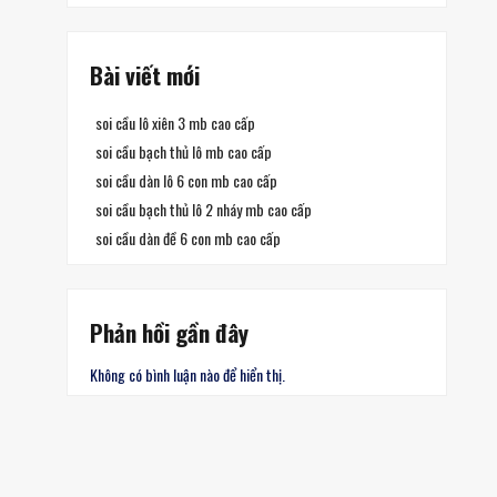
Bài viết mới
soi cầu lô xiên 3 mb cao cấp
soi cầu bạch thủ lô mb cao cấp
soi cầu dàn lô 6 con mb cao cấp
soi cầu bạch thủ lô 2 nháy mb cao cấp
soi cầu dàn đề 6 con mb cao cấp
Phản hồi gần đây
Không có bình luận nào để hiển thị.