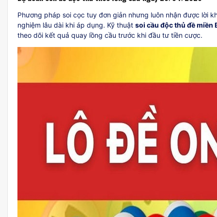
Phương pháp soi cọc tuy đơn giản nhưng luôn nhận được lời kh
nghiệm lâu dài khi áp dụng. Kỹ thuật
soi cầu độc thủ đề miền 
theo dõi kết quả quay lồng cầu trước khi đầu tư tiền cược.