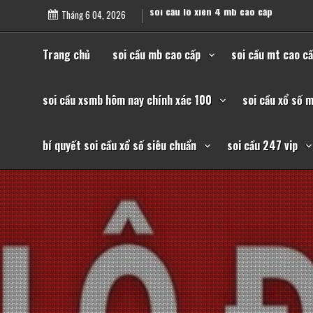
Skip
soi cầu dàn lô 4 con mb cao cấp
Tháng 6 04, 2026
to
content
soi cầu lô xiên 4 mb cao cấp
soi cầu lô xiên 2 mb cao cấp
Trang chủ
soi cầu mb cao cấp
soi cầu mt cao c
soi cầu bạch thủ 3 càng mb cao cấp
soi cầu xsmb hôm nay chính xác 100
soi cầu xổ số 
bí quyết soi cầu xổ số siêu chuẩn
soi cầu 247 vip