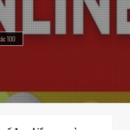
xác 100