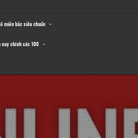
ố miền bắc siêu chuẩn
 nay chính xác 100