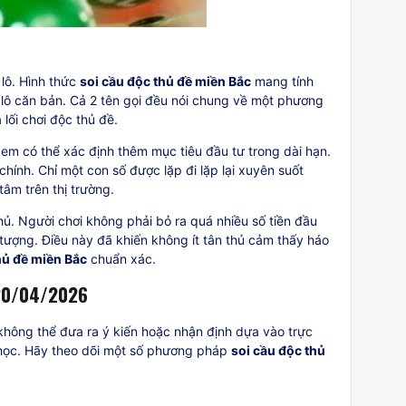
 lô. Hình thức
soi cầu độc thủ đề miền Bắc
mang tính
lô căn bản. Cả 2 tên gọi đều nói chung về một phương
lối chơi độc thủ đề.
 em có thể xác định thêm mục tiêu đầu tư trong dài hạn.
chính. Chỉ một con số được lặp đi lặp lại xuyên suốt
tâm trên thị trường.
ủ. Người chơi không phải bỏ ra quá nhiều số tiền đầu
 tượng. Điều này đã khiến không ít tân thủ cảm thấy háo
hủ đề miền Bắc
chuẩn xác.
 20/04/2026
 không thể đưa ra ý kiến hoặc nhận định dựa vào trực
a học. Hãy theo dõi một số phương pháp
soi cầu độc thủ