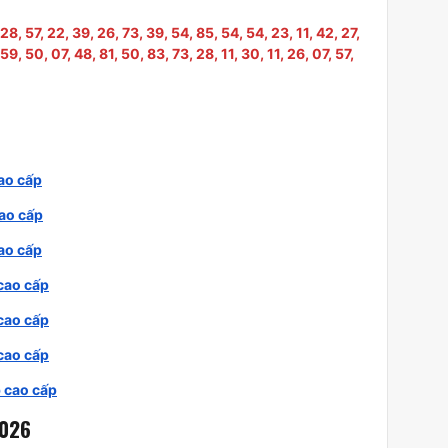
28, 57, 22, 39, 26, 73, 39, 54, 85, 54, 54, 23, 11, 42, 27,
59, 50, 07, 48, 81, 50, 83, 73, 28, 11, 30, 11, 26, 07, 57,
ao cấp
cao cấp
ao cấp
cao cấp
cao cấp
cao cấp
b cao cấp
2026