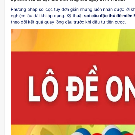
Phương pháp soi cọc tuy đơn giản nhưng luôn nhận được lời kh
nghiệm lâu dài khi áp dụng. Kỹ thuật
soi cầu độc thủ đề miền 
theo dõi kết quả quay lồng cầu trước khi đầu tư tiền cược.