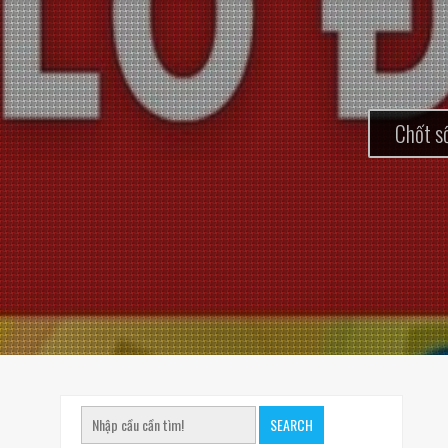
Chốt s
SEARCH