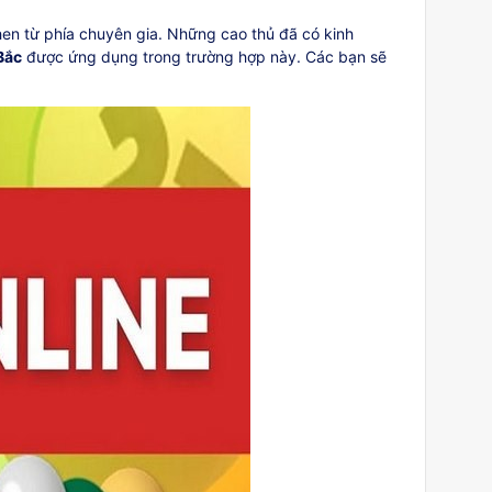
en từ phía chuyên gia. Những cao thủ đã có kinh
Bắc
được ứng dụng trong trường hợp này. Các bạn sẽ