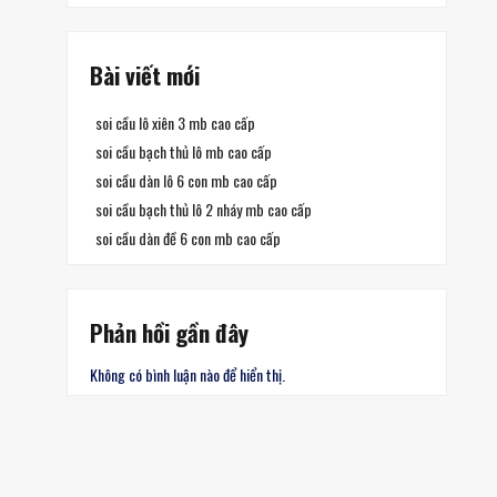
Bài viết mới
soi cầu lô xiên 3 mb cao cấp
soi cầu bạch thủ lô mb cao cấp
soi cầu dàn lô 6 con mb cao cấp
soi cầu bạch thủ lô 2 nháy mb cao cấp
soi cầu dàn đề 6 con mb cao cấp
Phản hồi gần đây
Không có bình luận nào để hiển thị.