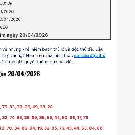
4/2026
04/2026
20/04/2026
2026
 câm ngày 20/04/2026
ăn về những khái niệm bạch thủ lô và độc thủ đề. Liệu
hay không? Nên triển khai hình thức
soi cầu độc thủ
ẽ được giải quyết thông qua bài viết.
ngày 20/04/2026
4, 75, 83, 29, 06, 49, 38, 28
, 32, 74, 86, 36, 89, 85, 55, 44, 50, 86, 17, 76
 10, 70, 34, 60, 94, 19, 32, 85, 75, 43, 44, 53, 04, 06,