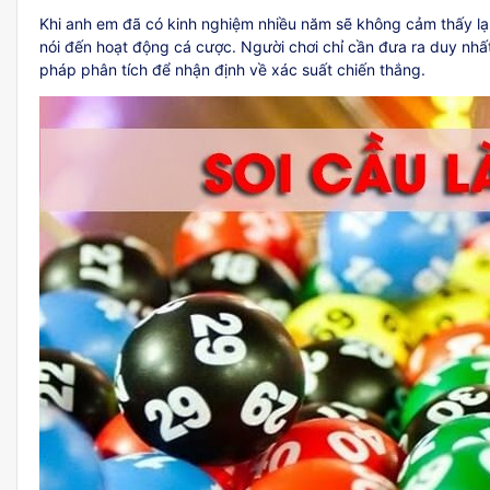
Khi anh em đã có kinh nghiệm nhiều năm sẽ không cảm thấy lạ
nói đến hoạt động cá cược. Người chơi chỉ cần đưa ra duy nh
pháp phân tích để nhận định về xác suất chiến thắng.