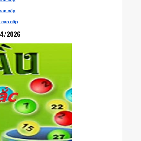
cao cấp
b cao cấp
/04/2026