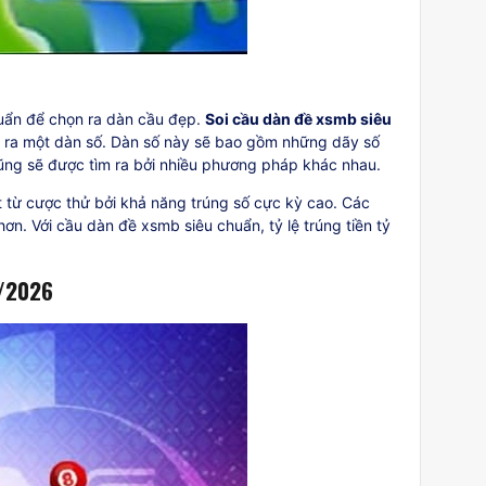
huẩn để chọn ra dàn cầu đẹp.
Soi cầu dàn đề xsmb siêu
m ra một dàn số. Dàn số này sẽ bao gồm những dãy số
cũng sẽ được tìm ra bởi nhiều phương pháp khác nhau.
t từ cược thử bởi khả năng trúng số cực kỳ cao. Các
n. Với cầu dàn đề xsmb siêu chuẩn, tỷ lệ trúng tiền tỷ
4/2026