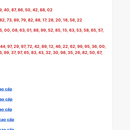
9, 40, 87, 86, 50, 42, 88, 02
 82, 73, 89, 79, 82, 88, 17, 28, 20, 18, 56, 22
25, 00, 08, 63, 01, 88, 99, 52, 85, 15, 63, 53, 58, 65, 57,
44, 97, 29, 97, 72, 42, 89, 12, 46, 22, 62, 99, 95, 36, 00,
, 99, 37, 97, 65, 83, 43, 32, 30, 98, 35, 26, 82, 50, 67,
ao cấp
cao cấp
ao cấp
cao cấp
cao cấp