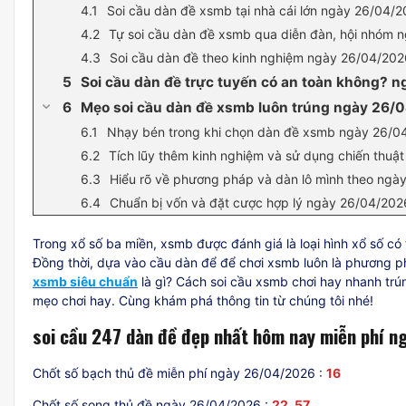
Soi cầu dàn đề xsmb tại nhà cái lớn ngày 26/04/
Tự soi cầu dàn đề xsmb qua diễn đàn, hội nhóm 
Soi cầu dàn đề theo kinh nghiệm ngày 26/04/20
Soi cầu dàn đề trực tuyến có an toàn không? 
Mẹo soi cầu dàn đề xsmb luôn trúng ngày 26/
Nhạy bén trong khi chọn dàn đề xsmb ngày 26/0
Tích lũy thêm kinh nghiệm và sử dụng chiến thuậ
Hiểu rõ về phương pháp và dàn lô mình theo ngà
Chuẩn bị vốn và đặt cược hợp lý ngày 26/04/202
Trong xổ số ba miền, xsmb được đánh giá là loại hình xổ số có 
Đồng thời, dựa vào cầu dàn để để chơi xsmb luôn là phương 
xsmb siêu chuẩn
là gì? Cách soi cầu xsmb chơi hay nhanh trún
mẹo chơi hay. Cùng khám phá thông tin từ chúng tôi nhé!
soi cầu 247 dàn đề đẹp nhất hôm nay miễn phí 
Chốt số bạch thủ đề miễn phí ngày 26/04/2026 :
16
Chốt số song thủ đề ngày 26/04/2026 :
22, 57