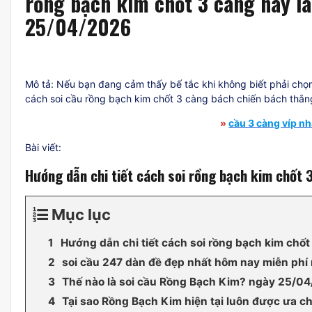
rồng bạch kim chốt 3 càng hãy là
25/04/2026
Mô tả: Nếu bạn đang cảm thấy bế tắc khi không biết phải chọn
cách soi cầu rồng bạch kim chốt 3 càng bách chiến bách thắn
»
cầu 3 càng víp n
Bài viết:
Hướng dẫn chi tiết cách soi rồng bạch kim chốt 
Mục lục
Hướng dẫn chi tiết cách soi rồng bạch kim chốt
soi cầu 247 dàn đề đẹp nhất hôm nay miễn ph
Thế nào là soi cầu Rồng Bạch Kim? ngày 25/0
Tại sao Rồng Bạch Kim hiện tại luôn được ưa