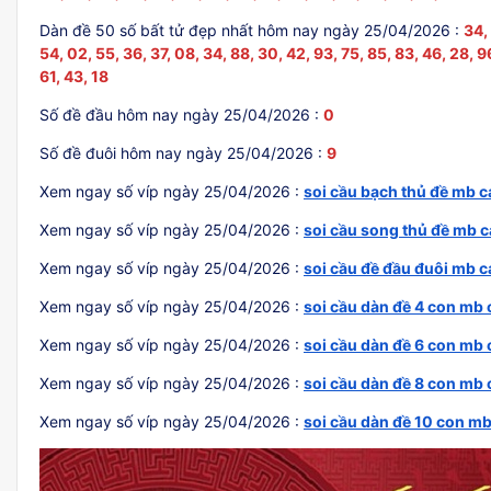
Dàn đề 50 số bất tử đẹp nhất hôm nay ngày 25/04/2026 :
34, 
54, 02, 55, 36, 37, 08, 34, 88, 30, 42, 93, 75, 85, 83, 46, 28, 9
61, 43, 18
Số đề đầu hôm nay ngày 25/04/2026 :
0
Số đề đuôi hôm nay ngày 25/04/2026 :
9
Xem ngay số víp ngày 25/04/2026 :
soi cầu bạch thủ đề mb c
Xem ngay số víp ngày 25/04/2026 :
soi cầu song thủ đề mb 
Xem ngay số víp ngày 25/04/2026 :
soi cầu đề đầu đuôi mb c
Xem ngay số víp ngày 25/04/2026 :
soi cầu dàn đề 4 con mb 
Xem ngay số víp ngày 25/04/2026 :
soi cầu dàn đề 6 con mb 
Xem ngay số víp ngày 25/04/2026 :
soi cầu dàn đề 8 con mb 
Xem ngay số víp ngày 25/04/2026 :
soi cầu dàn đề 10 con m