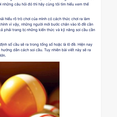
ời những câu hỏi đó thì hãy cùng tôi tìm hiểu xem thế
ải hiểu rõ trò chơi của mình có cách thức chơi ra làm
 chính vì vậy, những người mới bước chân vào lô đề cần
cả phải trang bị những kiến thức và kỹ năng soi cầu cần
nh số cầu sẽ ra trong tổng số hoặc là lô đề. Hiện nay
 hướng dẫn cách soi cầu. Tuy nhiên bài viết này sẽ ra
lớn.