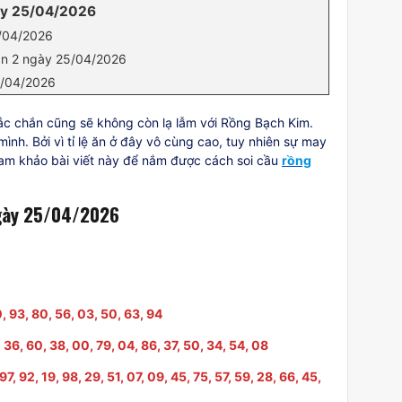
ày 25/04/2026
5/04/2026
lần 2 ngày 25/04/2026
5/04/2026
hắc chắn cũng sẽ không còn lạ lẫm với Rồng Bạch Kim.
ình. Bởi vì tỉ lệ ăn ở đây vô cùng cao, tuy nhiên sự may
ham khảo bài viết này để nắm được cách soi cầu
rồng
ngày 25/04/2026
0, 93, 80, 56, 03, 50, 63, 94
, 36, 60, 38, 00, 79, 04, 86, 37, 50, 34, 54, 08
97, 92, 19, 98, 29, 51, 07, 09, 45, 75, 57, 59, 28, 66, 45,