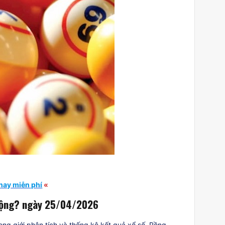
nay miễn phí
«
huộng? ngày 25/04/2026
ong giới phân tích và thống kê kết quả xổ số. Rồng