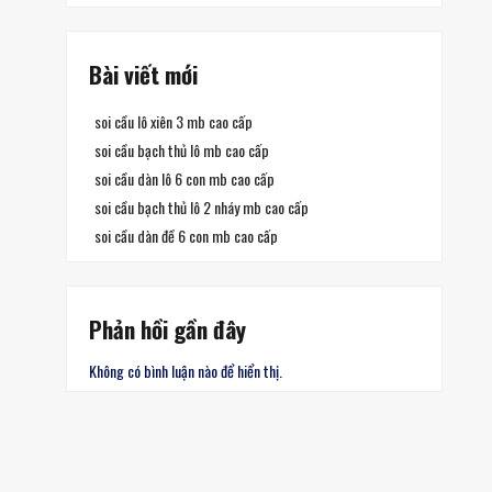
Bài viết mới
soi cầu lô xiên 3 mb cao cấp
soi cầu bạch thủ lô mb cao cấp
soi cầu dàn lô 6 con mb cao cấp
soi cầu bạch thủ lô 2 nháy mb cao cấp
soi cầu dàn đề 6 con mb cao cấp
Phản hồi gần đây
Không có bình luận nào để hiển thị.