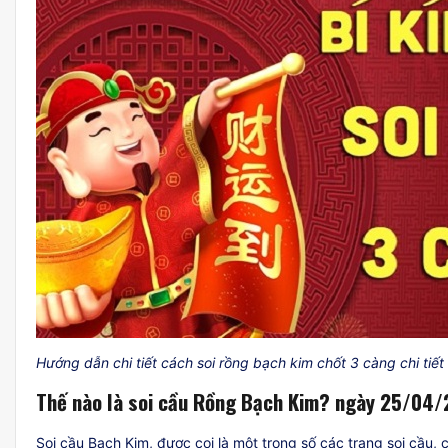
Hướng dẫn chi tiết cách soi rồng bạch kim chốt 3 càng chi tiết
Thế nào là soi cầu Rồng Bạch Kim? ngày 25/04
Soi cầu Bạch Kim, được coi là một trong số các trang soi cầu, 