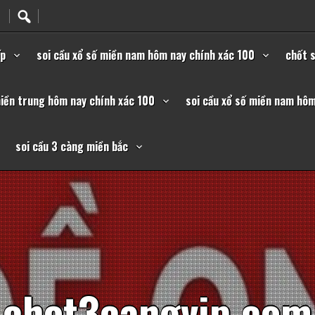
ấp
soi cầu xổ số miền nam hôm nay chính xác 100
chốt s
miền trung hôm nay chính xác 100
soi cầu xổ số miền nam hôm
soi cầu 3 càng miền bắc
c
h
o
t
3
c
a
n
g
v
i
p
.
c
o
m